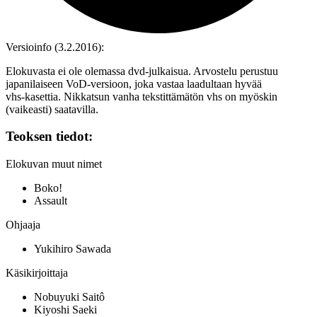
Versioinfo (3.2.2016):
Elokuvasta ei ole olemassa dvd‑julkaisua. Arvostelu perustuu
japanilaiseen VoD‑versioon, joka vastaa laadultaan hyvää
vhs‑kasettia. Nikkatsun vanha tekstittämätön vhs on myöskin
(vaikeasti) saatavilla.
Teoksen tiedot:
Elokuvan muut nimet
Boko!
Assault
Ohjaaja
Yukihiro Sawada
Käsikirjoittaja
Nobuyuki Saitô
Kiyoshi Saeki