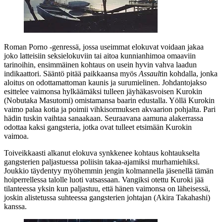
Roman Porno ‑genressä, jossa useimmat elokuvat voidaan jakaa
joko latteisiin seksielokuviin tai aitoa kunnianhimoa omaaviin
tarinoihin, ensimmäinen kohtaus on usein hyvin vahva laadun
indikaattori. Sääntö pitää paikkaansa myös
Assault
in kohdalla, jonka
aloitus on odottamattoman kaunis ja surumielinen. Johdantojakso
esittelee vaimonsa hylkäämäksi tulleen jäyhäkasvoisen Kurokin
(
Nobutaka Masutomi
) omistamansa baarin edustalla. Yöllä Kurokin
vaimo palaa kotia ja poimii vihkisormuksen akvaarion pohjalta. Pari
hädin tuskin vaihtaa sanaakaan. Seuraavana aamuna alakerrassa
odottaa kaksi gangsteria, jotka ovat tulleet etsimään Kurokin
vaimoa.
Toiveikkaasti alkanut elokuva synkkenee kohtaus kohtaukselta
gangsterien paljastuessa poliisin takaa-ajamiksi murhamiehiksi.
Joukkio täydentyy myöhemmin jengin kolmannella jäsenellä tämän
hoiperrellessa talolle luoti vatsassaan. Vangiksi otettu Kuroki jää
tilanteessa yksin kun paljastuu, että hänen vaimonsa on läheisessä,
joskin alistetussa suhteessa gangsterien johtajan (
Akira Takahashi
)
kanssa.