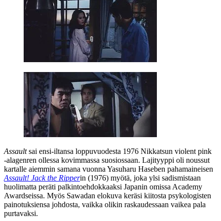
Assault
sai ensi-iltansa loppuvuodesta 1976 Nikkatsun violent pink
‑alagenren ollessa kovimmassa suosiossaan. Lajityyppi oli noussut
kartalle aiemmin samana vuonna
Yasuharu Haseben
pahamaineisen
Assault! Jack the Ripper
in (1976) myötä, joka ylsi sadismistaan
huolimatta peräti palkintoehdokkaaksi Japanin omissa Academy
Awardseissa. Myös Sawadan elokuva keräsi kiitosta psykologisten
painotuksiensa johdosta, vaikka olikin raskaudessaan vaikea pala
purtavaksi.