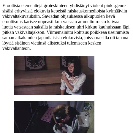
Eroottisia elementtejä groteskiuteen yhdistänyt violent pink ‑genre
sisälsi erityylisiä elokuvia kepeistä raiskauskomedioista kylmääviin
väkivaltakuvauksiin. Sawadan ohjauksessa alkupuolen lievä
eroottisuus karisee nopeasti kun vatsaan ammuttu roisto kaivaa
luotia vatsastaan saksilla ja raiskauksen uhri kirkuu kauhuissaan läpi
pitkän väkivaltajakson. Viimemainittu kohtaus poikkeaa useimmista
saman aikakauden japanilaisista elokuvista, joissa naisilla oli tapana
löytää sisäinen viettinsä alistetuksi tulemiseen kesken
väkivallanteon.