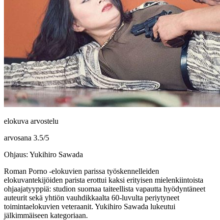
elokuva arvostelu
arvosana
3.5
/
5
Ohjaus: Yukihiro Sawada
Roman Porno ‑elokuvien parissa työskennelleiden
elokuvantekijöiden parista erottui kaksi erityisen mielenkiintoista
ohjaajatyyppiä: studion suomaa taiteellista vapautta hyödyntäneet
auteurit sekä yhtiön vauhdikkaalta 60‑luvulta periytyneet
toimintaelokuvien veteraanit.
Yukihiro Sawada
lukeutui
jälkimmäiseen kategoriaan.