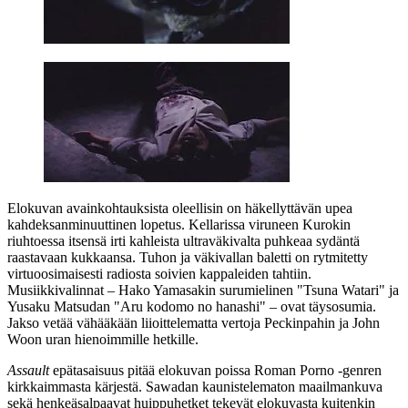
Elokuvan avainkohtauksista oleellisin on häkellyttävän upea
kahdeksanminuuttinen lopetus. Kellarissa viruneen Kurokin
riuhtoessa itsensä irti kahleista ultraväkivalta puhkeaa sydäntä
raastavaan kukkaansa. Tuhon ja väkivallan baletti on rytmitetty
virtuoosimaisesti radiosta soivien kappaleiden tahtiin.
Musiikkivalinnat –
Hako Yamasakin
surumielinen "Tsuna Watari" ja
Yusaku Matsudan
"Aru kodomo no hanashi" – ovat täysosumia.
Jakso vetää vähääkään liioittelematta vertoja Peckinpahin ja
John
Woon
uran hienoimmille hetkille.
Assault
epätasaisuus pitää elokuvan poissa Roman Porno ‑genren
kirkkaimmasta kärjestä. Sawadan kaunistelematon maailmankuva
sekä henkeäsalpaavat huippuhetket tekevät elokuvasta kuitenkin