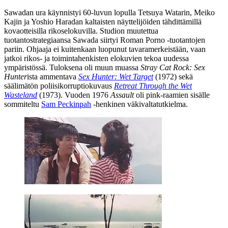
Sawadan ura käynnistyi 60‑luvun lopulla
Tetsuya Watarin
,
Meiko
Kajin
ja
Yoshio Haradan
kaltaisten näyttelijöiden tähdittämillä
kovaotteisilla rikoselokuvilla. Studion muutettua
tuotantostrategiaansa Sawada siirtyi Roman Porno ‑tuotantojen
pariin. Ohjaaja ei kuitenkaan luopunut tavaramerkeistään, vaan
jatkoi rikos‑ ja toimintahenkisten elokuvien tekoa uudessa
ympäristössä. Tuloksena oli muun muassa
Stray Cat Rock: Sex
Hunter
ista ammentava
Sex Hunter: Wet Target
(1972) sekä
säälimätön poliisikorruptiokuvaus
Retreat Through the Wet
Wasteland
(1973). Vuoden 1976
Assault
oli pink-raamien sisälle
sommiteltu
Sam Peckinpah
‑henkinen väkivaltatutkielma.