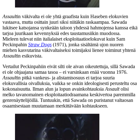
Assault
in väkivalta ei ole yhtä graafista kuin Haseben elokuvien
vastaava, mutta osittain juuri siksi niitäkin raskaampaa. Sawada
lukitsee katsojansa synkeään taloon yhdessä hahmojensa kanssa eikä
tarjoa juurikaan kevennyksiä edes taustamusiikin muodossa.
Mieleen tulevat niin italialaiset eksploitaatioelokuvat kuin Sam
Peckinpahin
Straw Dogs
(1971), jonka sisältämä ujon nuoren
miehen kasvutarina väkivaltaiseksi toimijaksi lienee toiminut yhtenä
Assault
in esikuvista.
Vertailut Peckinpahiin eivät silti ole aivan oikeutettuja, sillä Sawada
ei ole ohjaajana samaa tasoa – ei varsinkaan enää vuonna 1976.
Assault
in pitkä vankeus‑ ja alistamisosuus ei tarjoa suuria
elokuvallisia oivalluksia, vaikka se onkin ideologisesti perusteltu osa
kokonaisuutta. Ilman alun ja lopun avainkohtauksia
Assault
olisi
melko tavanomainen eksploitaatiodraamana keskivertoa paremmilla
genrenäyttelijöillä. Tuntuukin, että Sawada on puristanut valtaosan
osaamisestaan muutamaan merkittävään kohtaukseen.