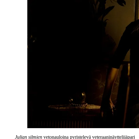
Julian silmien
vetonauloina pyristelevä veteraaninäyttelijäpari