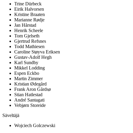
Trine Dürbeck
Eirik Halvorsen
Kristine Braaten
Marianne Rødje
Jan Hårstad
Henrik Scheele
Tom Gjelseth
Gjertrud Refsnes
Todd Mathiesen
Caroline Støyva Eriksen
Gustav-Adolf Hegh
Karl Sundby
Mikkel Lodding
Espen Eckbo
Martin Zimmer
Kristian Ødegård
Frank Aron Gårdsø
Stian Hatlestad
André Santagati
Vebjørn Storeide
Säveltäjä
Wojciech Golczewski