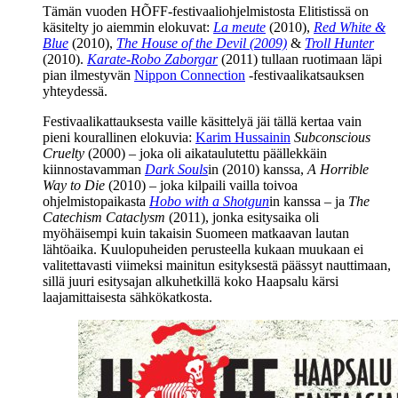
Tämän vuoden HÕFF-festivaaliohjelmistosta Elitistissä on
käsitelty jo aiemmin elokuvat:
La meute
(2010),
Red White &
Blue
(2010),
The House of the Devil (2009)
&
Troll Hunter
(2010).
Karate-Robo Zaborgar
(2011) tullaan ruotimaan läpi
pian ilmestyvän
Nippon Connection
‑festivaalikatsauksen
yhteydessä.
Festivaalikattauksesta vaille käsittelyä jäi tällä kertaa vain
pieni kourallinen elokuvia:
Karim Hussainin
Subconscious
Cruelty
(2000) – joka oli aikataulutettu päällekkäin
kiinnostavamman
Dark Souls
in (2010) kanssa,
A Horrible
Way to Die
(2010) – joka kilpaili vailla toivoa
ohjelmistopaikasta
Hobo with a Shotgun
in kanssa – ja
The
Catechism Cataclysm
(2011), jonka esitysaika oli
myöhäisempi kuin takaisin Suomeen matkaavan lautan
lähtöaika. Kuulopuheiden perusteella kukaan muukaan ei
valitettavasti viimeksi mainitun esityksestä päässyt nauttimaan,
sillä juuri esitysajan alkuhetkillä koko Haapsalu kärsi
laajamittaisesta sähkökatkosta.