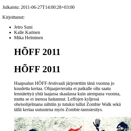
Julkaistu:
2011-06-27T14:00:28+03:00
Kirjoittanut:
Jetro Suni
Kalle Karinen
Mika Helminen
HÕFF 2011
HÕFF 2011
Haapsalun HÕFF-festivaali järjestettiin tänä vuonna jo
kuudetta kertaa. Ohjaajavieraita ei paikalle oltu saatu
lennätettyä yhtä laajassa skaalassa kuin aiempana vuonna,
mutta se ei menoa haitannut. Leffojen kyljessä
oheisohjelmana nähtiin jo tutuksi tullut Zombie Walk sekä
tällä kertaa uutuutena myös Zombie-tanssiesitys.