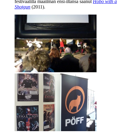
festivaalilla maailman ensi-iltansa saanut
Hobo with a
Shotgun
(2011).