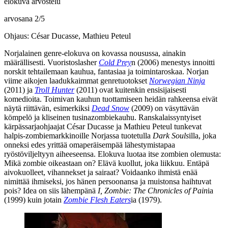
elokuva arvostelu
arvosana
2
/
5
Ohjaus: César Ducasse, Mathieu Peteul
Norjalainen genre-elokuva on kovassa nousussa, ainakin
määrällisesti. Vuoristoslasher
Cold Prey
n (2006) menestys innoitti
norskit tehtailemaan kauhua, fantasiaa ja toimintaroskaa. Norjan
viime aikojen laadukkaimmat genretuotokset
Norwegian Ninja
(2011) ja
Troll Hunter
(2011) ovat kuitenkin ensisijaisesti
komedioita. Toimivan kauhun tuottamiseen heidän rahkeensa eivät
näytä riittävän, esimerkiksi
Dead Snow
(2009) on väsyttävän
kömpelö ja kliseinen tusinazombiekauhu. Ranskalaissyntyiset
kärpässarjaohjaajat
César Ducasse
ja
Mathieu Peteul
tunkevat
halpis-zombiemarkkinoille Norjassa tuotetulla
Dark Souls
illa, joka
onneksi edes yrittää omaperäisempää lähestymistapaa
ryöstöviljeltyyn aiheeseensa. Elokuva luotaa itse zombien olemusta:
Mikä zombie oikeastaan on? Elävä kuollut, joka liikkuu. Entäpä
aivokuolleet, vihannekset ja sairaat? Voidaanko ihmistä enää
nimittää ihmiseksi, jos hänen persoonansa ja muistonsa haihtuvat
pois? Idea on siis lähempänä
I, Zombie: The Chronicles of Pain
ia
(1999) kuin jotain
Zombie Flesh Eaters
ia (1979).