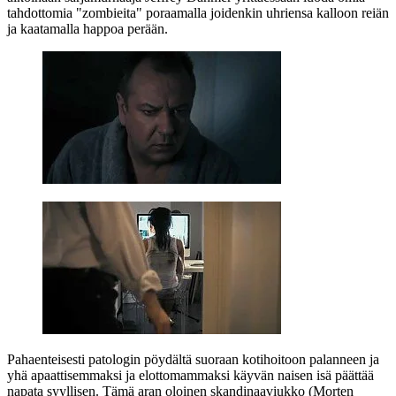
tahdottomia "zombieita" poraamalla joidenkin uhriensa kalloon reiän
ja kaatamalla happoa perään.
Pahaenteisesti patologin pöydältä suoraan kotihoitoon palanneen ja
yhä apaattisemmaksi ja elottomammaksi käyvän naisen isä päättää
napata syyllisen. Tämä aran oloinen skandinaaviukko (
Morten