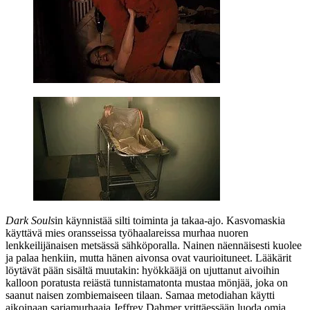
Dark Souls
in käynnistää silti toiminta ja takaa‑ajo. Kasvomaskia
käyttävä mies oransseissa työhaalareissa murhaa nuoren
lenkkeilijänaisen metsässä sähköporalla. Nainen näennäisesti kuolee
ja palaa henkiin, mutta hänen aivonsa ovat vaurioituneet. Lääkärit
löytävät pään sisältä muutakin: hyökkääjä on ujuttanut aivoihin
kalloon poratusta reiästä tunnistamatonta mustaa mönjää, joka on
saanut naisen zombiemaiseen tilaan. Samaa metodiahan käytti
aikoinaan sarjamurhaaja Jeffrey Dahmer yrittäessään luoda omia