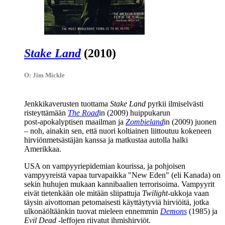
Stake Land
(2010)
O: Jim Mickle
Jenkkikaverusten tuottama
Stake Land
pyrkii ilmiselvästi
risteyttämään
The Road
in (2009) huippukarun
post‑apokalyptisen maailman ja
Zombieland
in (2009) juonen
– noh, ainakin sen, että nuori koltiainen liittoutuu kokeneen
hirviönmetsästäjän kanssa ja matkustaa autolla halki
Amerikkaa.
USA on vampyyriepidemian kourissa, ja pohjoisen
vampyyreistä vapaa turvapaikka "New Eden" (eli Kanada) on
sekin huhujen mukaan kannibaalien terrorisoima. Vampyyrit
eivät tietenkään ole mitään sliipattuja
Twilight
-ukkoja vaan
täysin aivottoman petomaisesti käyttäytyviä hirviöitä, jotka
ulkonäöltäänkin tuovat mieleen ennemmin
Demons
(1985) ja
Evil Dead
‑leffojen riivatut ihmishirviöt.