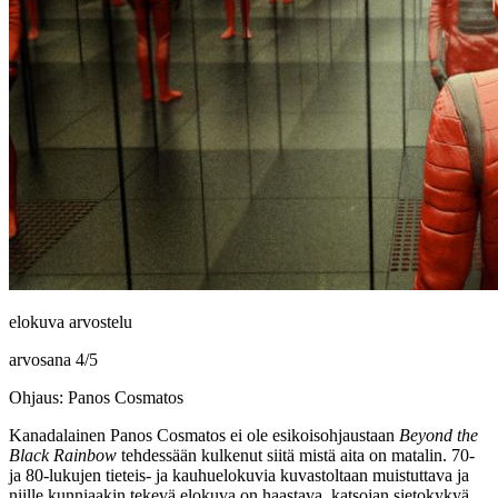
elokuva arvostelu
arvosana
4
/
5
Ohjaus: Panos Cosmatos
Kanadalainen
Panos Cosmatos
ei ole esikoisohjaustaan
Beyond the
Black Rainbow
tehdessään kulkenut siitä mistä aita on matalin. 70‑
ja 80‑lukujen tieteis‑ ja kauhuelokuvia kuvastoltaan muistuttava ja
niille kunniaakin tekevä elokuva on haastava, katsojan sietokykyä