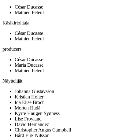
César Ducasse
Mathieu Peteul
Käsikirjoittaja
César Ducasse
Mathieu Peteul
producers
César Ducasse
Maria Ducasse
Mathieu Peteul
Näyttelijät
Johanna Gustavsson
Kristian Holter
Ida Elise Broch
Morten Rudå
Kyrre Haugen Sydness
Lise Froyland
David Hernandez
Christopher Angus Campbell
Bård Eirk Nilsson