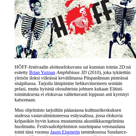
HÕFF-festivaalin aloituselokuvana sai kunnian toimia 2D:nä
esitetty
Brian Yuznan
Amphibious 3D
(2010), joka tykitettiin
yleisön iloksi viileässä kevätilmassa Piispanlinnan pimeässä
sisäpihassa. Tarjoilu lämpimine hehkuviineineen sentään
pelasi, mutta hyisistä olosuhteista johtuen kukaan Elitisti-
toimituksesta ei elokuvaa valitettavasti loppuun asti kyennyt
katsomaan.
Muu ohjelmisto tarjoiltiin pääasiassa kulttuurikeskuksen
uudessa vastavalmistuneessa esityssalissa, jossa elokuvia
kelpasikin hyvin katsoa muutamista akustiikkaongelmista
huolimatta. Festivaaliohjelmiston suurimpana vetonaulana
toimi tänä vuonna
Jason Eisenerin
tammikuussa Sundance-