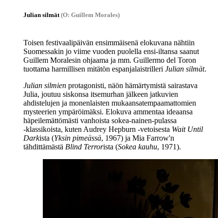
Julian silmät
(O: Guillem Morales)
Toisen festivaalipäivän ensimmäisenä elokuvana nähtiin
Suomessakin jo viime vuoden puolella ensi-iltansa saanut
Guillem Moralesin
ohjaama ja mm.
Guillermo del Toron
tuottama harmillisen mitätön espanjalaistrilleri
Julian silmät
.
Julian silmien
protagonisti, näön hämärtymistä sairastava
Julia, joutuu siskonsa itsemurhan jälkeen jatkuvien
ahdistelujen ja monenlaisten mukaansatempaamattomien
mysteerien ympäröimäksi. Elokuva ammentaa ideaansa
häpeilemättömästi vanhoista sokea-nainen-pulassa
‑klassikoista, kuten
Audrey Hepburn
‑vetoisesta
Wait Until
Dark
ista (
Yksin pimeässä
, 1967) ja
Mia Farrow'n
tähdittämästä
Blind Terror
ista (
Sokea kauhu
, 1971).