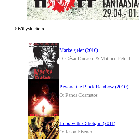
Sisällysluettelo
Mørke sjeler (2010)
O: César Ducasse & Mathieu Peteul
Beyond the Black Rainbow (2010)
O: Panos Cosmatos
Hobo with a Shotgun (2011)
O: Jason Eisener