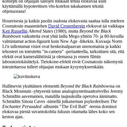
konsepti oli ohjaajan sanojen mukaan tehdä elokuvaa kuin
käyttämällä hypoteettisen vhs‑kotelon takakannen tekstiä
ohjenuorana!
Houreisesta ja kaikin puolin oudosta elokuvasta saattaa tulla mieleen
Cosmatosin maanmiehen
David Cronenbergin
elokuvat tai vaikkapa
Ken Russellin
Altered States
(1980), mutta
Beyond the Black
Rainbow
n vaikutteita ovat yhtä lailla Mego-yhtiön 70‑ ja 80‑luvuilla
valmistamat action-figuurit kuin New Age ‑liikekin. Kuvaaja
Norm
Li'n
tallentamat visiot ovat henkeäsalpaavan unenomaisia ja kaikki
tehosteet on toteutettu "in‑camera" ‑periaatteella, tarkoittaen sitä, että
efektit ovat kameralähtöisiä ja olemassa jo ennen filmin
laboratoriokäsittelyä. Tietokone-efektit eivät Cosmatosin näkemystä
toteutettaessa tulleet ohjaajan mukaan kysymykseenkään.
Hallitsevin yksittäinen elementti
Beyond the Black Rainbow
ssa on
Black Mountain
‑yhtyeestä tutun analogisyntetisaattorivelho
Jeremy
Schmidtin
aavemainen, matalilla taajuuksilla operoiva äänimatto.
Schmidtin
Sinoia Caves
‑nimellä julkaiseman psykedeelisen
The
Enchanter Persuaded
‑albumin "The Evil Ball" ‑teema dominoi
elokuvaa pieniä suvantokohtia lukuun ottamatta lähes koko sen
keston ajan.