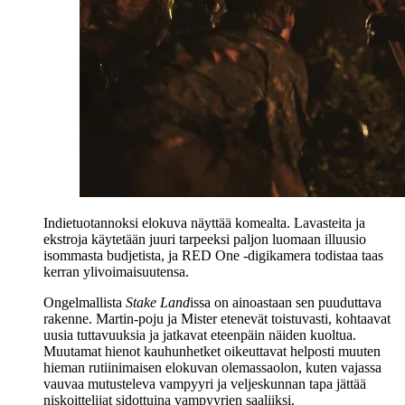
Indietuotannoksi elokuva näyttää komealta. Lavasteita ja
ekstroja käytetään juuri tarpeeksi paljon luomaan illuusio
isommasta budjetista, ja RED One ‑digikamera todistaa taas
kerran ylivoimaisuutensa.
Ongelmallista
Stake Land
issa on ainoastaan sen puuduttava
rakenne. Martin-poju ja Mister etenevät toistuvasti, kohtaavat
uusia tuttavuuksia ja jatkavat eteenpäin näiden kuoltua.
Muutamat hienot kauhunhetket oikeuttavat helposti muuten
hieman rutiinimaisen elokuvan olemassaolon, kuten vajassa
vauvaa mutusteleva vampyyri ja veljeskunnan tapa jättää
niskoittelijat sidottuina vampyyrien saaliiksi.