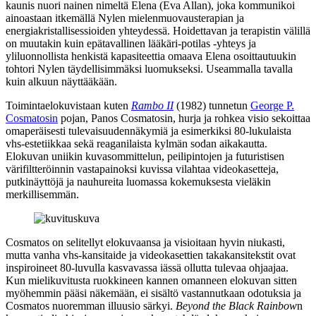
kaunis nuori nainen nimeltä Elena (
Eva Allan
), joka kommunikoi
ainoastaan itkemällä Nylen mielenmuovausterapian ja
energiakristallisessioiden yhteydessä. Hoidettavan ja terapistin välillä
on muutakin kuin epätavallinen lääkäri-potilas ‑yhteys ja
yliluonnollista henkistä kapasiteettia omaava Elena osoittautuukin
tohtori Nylen täydellisimmäksi luomukseksi. Useammalla tavalla
kuin alkuun näyttääkään.
Toimintaelokuvistaan kuten
Rambo II
(1982) tunnetun
George P.
Cosmatosin
pojan, Panos Cosmatosin, hurja ja rohkea visio sekoittaa
omaperäisesti tulevaisuudennäkymiä ja esimerkiksi 80‑lukulaista
vhs‑estetiikkaa sekä reaganilaista kylmän sodan aikakautta.
Elokuvan uniikin kuvasommittelun, peilipintojen ja futuristisen
värifiltteröinnin vastapainoksi kuvissa vilahtaa videokasetteja,
putkinäyttöjä ja nauhureita luomassa kokemuksesta vieläkin
merkillisemmän.
Cosmatos on selitellyt elokuvaansa ja visioitaan hyvin niukasti,
mutta vanha vhs‑kansitaide ja videokasettien takakansitekstit ovat
inspiroineet 80‑luvulla kasvavassa iässä ollutta tulevaa ohjaajaa.
Kun mielikuvitusta ruokkineen kannen omanneen elokuvan sitten
myöhemmin pääsi näkemään, ei sisältö vastannutkaan odotuksia ja
Cosmatos nuoremman illuusio särkyi.
Beyond the Black Rainbow
n