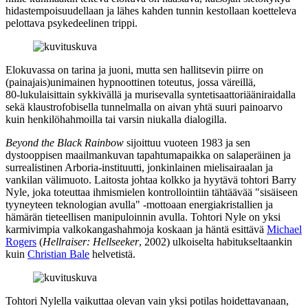
hidastempoisuudellaan ja lähes kahden tunnin kestollaan koetteleva
pelottava psykedeelinen trippi.
Elokuvassa on tarina ja juoni, mutta sen hallitsevin piirre on
(painajais)unimainen hypnoottinen toteutus, jossa väreillä,
80‑lukulaisittain sykkivällä ja murisevalla syntetisaattoriääniraidalla
sekä klaustrofobisella tunnelmalla on aivan yhtä suuri painoarvo
kuin henkilöhahmoilla tai varsin niukalla dialogilla.
Beyond the Black Rainbow
sijoittuu vuoteen 1983 ja sen
dystooppisen maailmankuvan tapahtumapaikka on salaperäinen ja
surrealistinen Arboria-instituutti, jonkinlainen mielisairaalan ja
vankilan välimuoto. Laitosta johtaa kolkko ja hyytävä tohtori Barry
Nyle, joka toteuttaa ihmismielen kontrollointiin tähtäävää "sisäiseen
tyyneyteen teknologian avulla" ‑mottoaan energiakristallien ja
hämärän tieteellisen manipuloinnin avulla. Tohtori Nyle on yksi
karmivimpia valkokangashahmoja koskaan ja häntä esittävä
Michael
Rogers
(
Hellraiser: Hellseeker
, 2002) ulkoiselta habitukseltaankin
kuin
Christian Bale
helvetistä.
Tohtori Nylella vaikuttaa olevan vain yksi potilas hoidettavanaan,