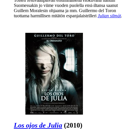
Toisen festivaalipäivän ensimmäisenä elokuvana nähtiin
Suomessakin jo viime vuoden puolella ensi-iltansa saanut
Guillem Moralesin
ohjaama ja mm.
Guillermo del Toron
tuottama harmillisen mitätön espanjalaistrilleri
Julian silmät
.
Los ojos de Julia
(2010)