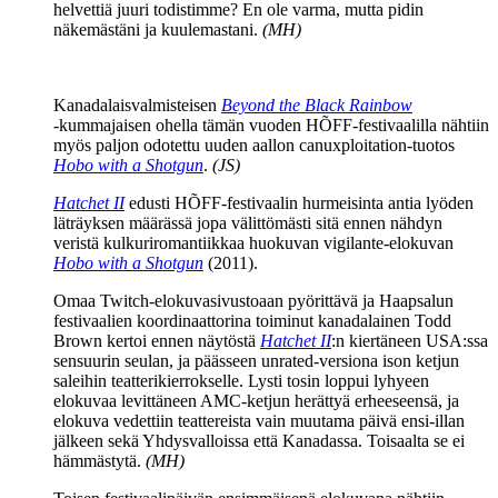
helvettiä juuri todistimme? En ole varma, mutta pidin
näkemästäni ja kuulemastani.
(MH)
Kanadalaisvalmisteisen
Beyond the Black Rainbow
‑kummajaisen ohella tämän vuoden HÕFF-festivaalilla nähtiin
myös paljon odotettu uuden aallon canuxploitation-tuotos
Hobo with a Shotgun
.
(JS)
Hatchet II
edusti HÕFF-festivaalin hurmeisinta antia lyöden
läträyksen määrässä jopa välittömästi sitä ennen nähdyn
veristä kulkuriromantiikkaa huokuvan vigilante-elokuvan
Hobo with a Shotgun
(2011).
Omaa Twitch-elokuvasivustoaan pyörittävä ja Haapsalun
festivaalien koordinaattorina toiminut kanadalainen
Todd
Brown
kertoi ennen näytöstä
Hatchet II
:n kiertäneen USA:ssa
sensuurin seulan, ja päässeen unrated-versiona ison ketjun
saleihin teatterikierrokselle. Lysti tosin loppui lyhyeen
elokuvaa levittäneen AMC‑ketjun herättyä erheeseensä, ja
elokuva vedettiin teattereista vain muutama päivä ensi-illan
jälkeen sekä Yhdysvalloissa että Kanadassa. Toisaalta se ei
hämmästytä.
(MH)