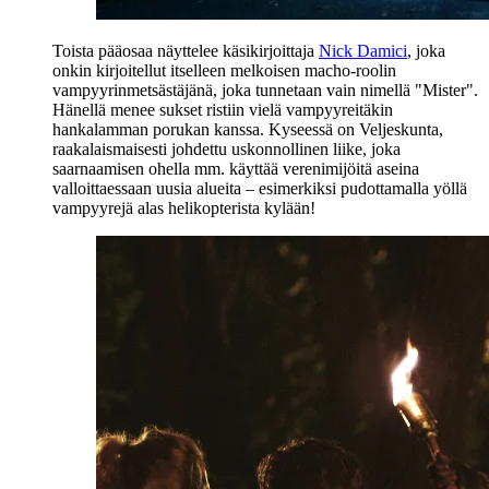
Toista pääosaa näyttelee käsikirjoittaja
Nick Damici
, joka
onkin kirjoitellut itselleen melkoisen macho-roolin
vampyyrinmetsästäjänä, joka tunnetaan vain nimellä "Mister".
Hänellä menee sukset ristiin vielä vampyyreitäkin
hankalamman porukan kanssa. Kyseessä on Veljeskunta,
raakalaismaisesti johdettu uskonnollinen liike, joka
saarnaamisen ohella mm. käyttää verenimijöitä aseina
valloittaessaan uusia alueita – esimerkiksi pudottamalla yöllä
vampyyrejä alas helikopterista kylään!