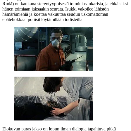
Rudå
) on kaukana stereotyyppisestä toimintasankarista, ja ehkä siksi
hänen toimiaan jaksaakin seurata. Isukki vakoilee lähistön
hämärämiehiä ja koettaa vakuuttaa seudun uskomattoman
epätehokkaat poliisit löytämillään todisteilla.
Elokuvan paras jakso on lopun ilman dialogia tapahtuva pitkä