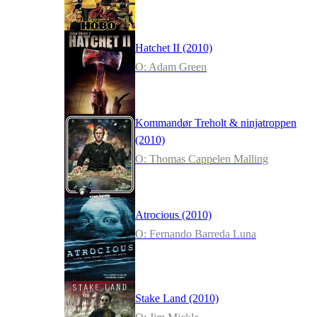
Hatchet II (2010)
O: Adam Green
Kommandør Treholt & ninjatroppen
(2010)
O: Thomas Cappelen Malling
Atrocious (2010)
O: Fernando Barreda Luna
Stake Land (2010)