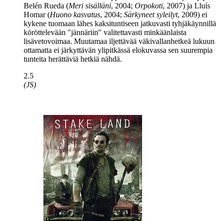
Belén Rueda
(
Meri sisälläni
, 2004;
Orpokoti
, 2007) ja
Lluís
Homar
(
Huono kasvatus
, 2004;
Särkyneet syleilyt
, 2009) ei
kykene tuomaan lähes kaksituntiseen jatkuvasti tyhjäkäynnillä
köröttelevään "jännäriin" valitettavasti minkäänlaista
lisävetovoimaa. Muutamaa iljettävää väkivallanhetkeä lukuun
ottamatta ei järkyttävän ylipitkässä elokuvassa sen suurempia
tunteita herättäviä hetkiä nähdä.
2.5
(JS)