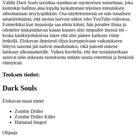
Välillä
Dark Souls
tavoittaa nautittavan mysteerisen tunnelman, joka
kuitenkin haihtuu aina lopulta luokattoman teknisen toteutuksen
aiheuttamaan ärsytyspiikkiin. Osa näyttelemisestä on niin totaalisen
amatöörimäistä, että moista harvoin näkee edes YouTube-videoissa.
Esimerkiksi kun trepanoija saa uhrin kiinni, hän porailee ilmaa ja
odottelee tuskastuttavan kauan kunnes uhri rimpuilee itsensä irti –
koska käsikirjoituksessa lukee että uhri pääsee karkuun viime
hetkellä. Elokuvan ilmeisesti öljyn korruptoivaan vaikutukseen
liittyvä sanoma jää naiivin mauttomaksi, eikä pakosti aukene
lainkaan ulkomaalaisille. Vaikea kuvitella, että itse norjalaisetkaan
saisivat näin ankeasta tuotoksesta mitään suuria esteettisiä ja henkisiä
elämyksiä.
Teoksen tiedot:
Dark Souls
Elokuvan muut nimet
Zombie Driller
Zombie Driller Killer
Hämarad hinged
Ohjaaja