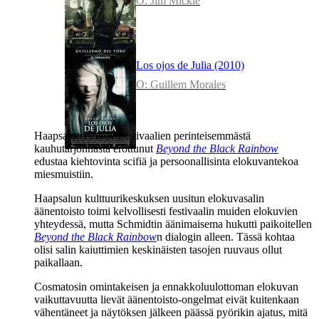
O: Jim Mickle
Los ojos de Julia (2010)
O: Guillem Morales
Haapsalun elokuvafestivaalien perinteisemmästä
kauhutarjonnasta erottunut
Beyond the Black Rainbow
edustaa kiehtovinta scifiä ja persoonallisinta elokuvantekoa
miesmuistiin.
Haapsalun kulttuurikeskuksen uusitun elokuvasalin
äänentoisto toimi kelvollisesti festivaalin muiden elokuvien
yhteydessä, mutta Schmidtin äänimaisema hukutti paikoitellen
Beyond the Black Rainbow
n dialogin alleen. Tässä kohtaa
olisi salin kaiuttimien keskinäisten tasojen ruuvaus ollut
paikallaan.
Cosmatosin omintakeisen ja ennakkoluulottoman elokuvan
vaikuttavuutta lievät äänentoisto-ongelmat eivät kuitenkaan
vähentäneet ja näytöksen jälkeen päässä pyörikin ajatus, mitä