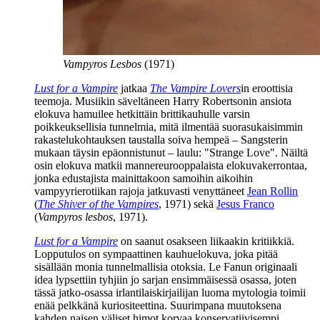
Vampyros Lesbos
(1971)
Lust for a Vampire
jatkaa
The Vampire Lovers
in eroottisia
teemoja. Musiikin säveltäneen
Harry Robertsonin
ansiota
elokuva hamuilee hetkittäin brittikauhulle varsin
poikkeuksellisia tunnelmia, mitä ilmentää suorasukaisimmin
rakastelukohtauksen taustalla soiva hempeä – Sangsterin
mukaan täysin epäonnistunut – laulu: "Strange Love". Näiltä
osin elokuva matkii mannereurooppalaista elokuvakerrontaa,
jonka edustajista mainittakoon samoihin aikoihin
vampyyrierotiikan rajoja jatkuvasti venyttäneet
Jean Rollin
(
The Shiver of the Vampires
, 1971) sekä
Jesus Franco
(
Vampyros lesbos
, 1971).
Lust for a Vampire
on saanut osakseen liikaakin kritiikkiä.
Lopputulos on sympaattinen kauhuelokuva, joka pitää
sisällään monia tunnelmallisia otoksia. Le Fanun originaali
idea lypsettiin tyhjiin jo sarjan ensimmäisessä osassa, joten
tässä jatko-osassa irlantilaiskirjailijan luoma mytologia toimii
enää pelkkänä kuriositeettina. Suurimpana muutoksena
kahden naisen väliset himot korvaa konservatiivisempi