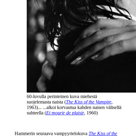
60‑luvulla perinteinen kuva miehestä
suojelemasta naista (
The Kiss of the Vampire
,
1963)... ...alkoi korvautua kahden naisen välisellä
suhteella (
Et mourir de plaisir
, 1960)
Hammerin seuraava vampyyrielokuva
The Kiss of the