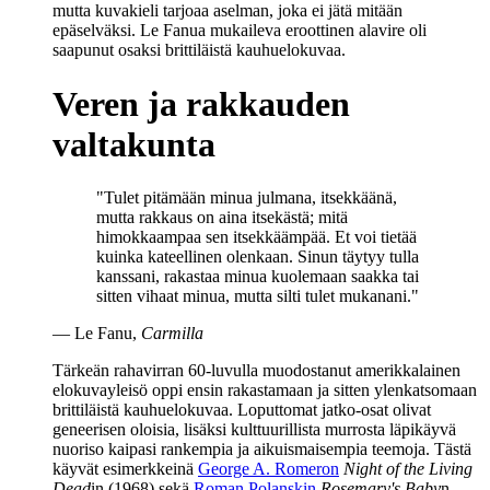
mutta kuvakieli tarjoaa aselman, joka ei jätä mitään
epäselväksi. Le Fanua mukaileva eroottinen alavire oli
saapunut osaksi brittiläistä kauhuelokuvaa.
Veren ja rakkauden
valtakunta
"Tulet pitämään minua julmana, itsekkäänä,
mutta rakkaus on aina itsekästä; mitä
himokkaampaa sen itsekkäämpää. Et voi tietää
kuinka kateellinen olenkaan. Sinun täytyy tulla
kanssani, rakastaa minua kuolemaan saakka tai
sitten vihaat minua, mutta silti tulet mukanani."
— Le Fanu,
Carmilla
Tärkeän rahavirran 60‑luvulla muodostanut amerikkalainen
elokuvayleisö oppi ensin rakastamaan ja sitten ylenkatsomaan
brittiläistä kauhuelokuvaa. Loputtomat jatko-osat olivat
geneerisen oloisia, lisäksi kulttuurillista murrosta läpikäyvä
nuoriso kaipasi rankempia ja aikuismaisempia teemoja. Tästä
käyvät esimerkkeinä
George A. Romeron
Night of the Living
Dead
in (1968) sekä
Roman Polanskin
Rosemary's Baby
n