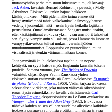
tuotantoyhtiön parhaimmistoon lukeutuva tiimi, eli kuvaaja
Jack Asher
, lavastaja
Bernard Robinson
ja puvustaja
Molly
Arbuthnot
. Elokuva kuitenkin hajoaa heikkoon
käsikirjoitukseen. Mitä pidemmälle tarina etenee sitä
hengästyttävämpää tahtia valkokankaalle ilmestyy hatusta
vedettyjä juonenkäänteitä – usein hyvin heikolla logiikalla
perusteltuna. Omaelämäkerrassaan Sangster muistuttaakin,
ettei käsikirjoittanut elokuvaa yksin, vaan amatöörit tuhosivat
sen. Syntyi vampirismin sillisalaatti, jossa Hammerin luomaan
vampyyrikuvastoon tulivat mukaan verenimijöiden
muodonmuuttumiset. Lopputulos on puutteellinen, mutta
visuaalisesti ja etenkin värimaailmaltaan komea.
Jotta ymmärtää kauhuelokuvissa tapahtunutta nopeaa
kehitystä, on syytä katsoa myös Englannin kanaalin toiselle
puolelle. Samana vuonna, jona
The Brides of Dracula
valmistui, ohjasi Roger Vadim Ranskassa yhden
elokuvahistorian ensimmäisistä Carmilla-elokuvista
Et mourir
de plaisir
(
Blood and Roses
, 1960). Vadim tarjoaa teoksessa
seksuaalisen virikkeen, joka naisten välisessä säkenöinnissä
eroaa täysin esimerkiksi 30‑luvulla valmistuneesta
Carl
Theodor Dreyerin
ekspressionistisesta Le Fanu ‑mukaelmasta
Vampyr – Der Traum des Allan Grey
(1932). Elokuvassa
nähtävä kahden naisen välinen suudelma alleviivaa kaikkialta
teoksesta pursuavaa runollista erotiikan tunnelmaa ja avaa