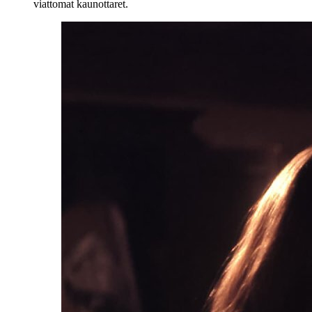
viattomat kaunottaret.