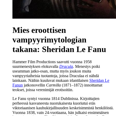
Mies eroottisen
vampyyrimytologian
takana: Sheridan Le Fanu
Hammer Film Productions saavutti vuonna 1958
suurmenestyksen elokuvalla
Dracula
. Menestys poiki
useamman jatko-osan, mutta myös joukon muita
vampyyriaiheisia tuotantoja, joissa Draculaa ei nähdä
lainkaan. Näihin kuuluvat mukaan irlantilaisen
Sheridan Le
Fanun
jatkonovellin
Carmilla
(1871–1872) innoittamat
teokset, joissa verenimijät erotisoitiin.
Le Fanu syntyi vuonna 1814 Dublinissa. Kirjoittajien
perheessä kasvaneesta nuorukaisesta kuoriutui eräs
viktoriaanisen kauhukirjallisuuden keskeisimmistä henkilöistä.
Vuonna 1838, vain 24‑vuotiaana, hän julkaisi ensimmäisen