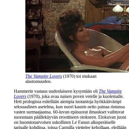
The Vampire Lovers
(1970) toi mukaan
alastomuuden.
Hammerin vastaus uudenlaiseen kysyntään oli
The Vampire
Lovers
(1970), joka avaa naisen poven verelle ja kuolemalle.
Heti prologissa esitellään aiempia tuotantoja hyökkäävämpi
seksuaalinen asetelma, kun nuori kaunis neito painaa rintansa
vasten surmaajaansa. 60‑luvun epäsuorat ilmaukset vaihtuvat
suorastaan päällekäyvän eroottiseen otokseen. Elokuvan juoni
on huomionarvoisen uskollinen Le Fanun alkuperäiselle
tarinalle kohdissa, joissa Carmilla viettelee kehollaan, eleillään