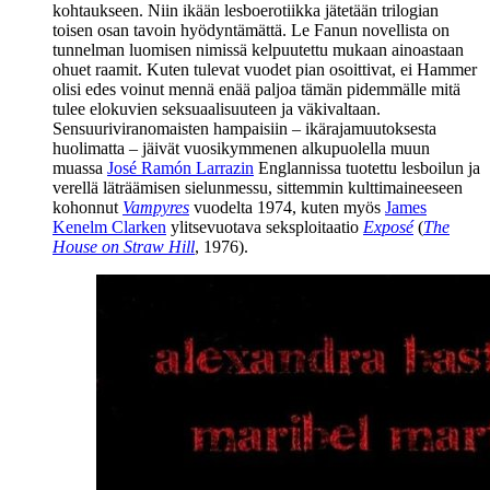
kohtaukseen. Niin ikään lesboerotiikka jätetään trilogian
toisen osan tavoin hyödyntämättä. Le Fanun novellista on
tunnelman luomisen nimissä kelpuutettu mukaan ainoastaan
ohuet raamit. Kuten tulevat vuodet pian osoittivat, ei Hammer
olisi edes voinut mennä enää paljoa tämän pidemmälle mitä
tulee elokuvien seksuaalisuuteen ja väkivaltaan.
Sensuuriviranomaisten hampaisiin – ikärajamuutoksesta
huolimatta – jäivät vuosikymmenen alkupuolella muun
muassa
José Ramón Larrazin
Englannissa tuotettu lesboilun ja
verellä läträämisen sielunmessu, sittemmin kulttimaineeseen
kohonnut
Vampyres
vuodelta 1974, kuten myös
James
Kenelm Clarken
ylitsevuotava seksploitaatio
Exposé
(
The
House on Straw Hill
, 1976).