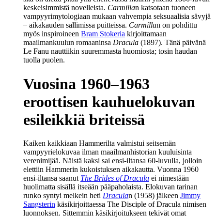
keskeisimmistä novelleista.
Carmilla
n katsotaan tuoneen
vampyyrimytologiaan mukaan vahvempia seksuaalisia sävyjä
– aikakauden sallimissa puitteissa.
Carmilla
n on pohdittu
myös inspiroineen
Bram Stokeria
kirjoittamaan
maailmankuulun romaaninsa
Dracula
(1897). Tänä päivänä
Le Fanu nauttiikin suuremmasta huomiosta; tosin haudan
tuolla puolen.
Vuosina 1960–1963
eroottisen kauhuelokuvan
esileikkiä briteissä
Kaiken kaikkiaan Hammerilta valmistui seitsemän
vampyyrielokuvaa ilman maailmanhistorian kuuluisinta
verenimijää. Näistä kaksi sai ensi-iltansa 60‑luvulla, jolloin
elettiin Hammerin kukoistuksen aikakautta. Vuonna 1960
ensi-iltansa saanut
The Brides of Dracula
ei nimestään
huolimatta sisällä itseään pääpaholaista. Elokuvan tarinan
runko syntyi melkein heti
Dracula
n (1958) jälkeen
Jimmy
Sangsterin
käsikirjoittaessa The Disciple of Dracula nimisen
luonnoksen. Sittemmin käsikirjoitukseen tekivät omat