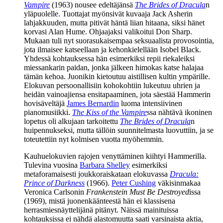
Vampire
(1963) nousee edeltäjänsä
The Brides of Dracula
n
yläpuolelle. Tuottajat myönsivät kuvaaja Jack Asherin
lahjakkuuden, mutta pitivät häntä liian hitaana, siksi hänet
korvasi
Alan Hume
. Ohjaajaksi valikoitui
Don Sharp
.
Mukaan tuli nyt suorasukaisempaa seksuaalista provosointia,
jota ilmaisee katseellaan ja kehonkielellään
Isobel Black
.
Yhdessä kohtauksessa hän esimerkiksi repii riekaleiksi
miessankarin paidan, jonka jälkeen himokas katse halajaa
tämän kehoa. Juonikin kietoutuu aistillisen kultin ympärille.
Elokuvan persoonallisiin kohokohtiin lukeutuu uhrien ja
heidän vainoajiensa ensitapaaminen, jota säestää Hammerin
hovisäveltäjä
James Bernardin
luoma intensiivinen
pianomusiikki.
The Kiss of the Vampire
ssa nähtävä ikoninen
lopetus oli alkujaan tarkoitettu
The Brides of Dracula
n
huipennukseksi, mutta tällöin suunnitelmasta luovuttiin, ja se
toteutettiin nyt kolmisen vuotta myöhemmin.
Kauhuelokuvien rajojen venyttäminen kiihtyi Hammerilla.
Tulevina vuosina
Barbara Shelley
esimerkiksi
metaforamaisesti joukkoraiskataan elokuvassa
Dracula:
Prince of Darkness
(1966).
Peter Cushing
väkisinmakaa
Veronica Carlsonin
Frankenstein Must Be Destroyed
issa
(1969), mistä juonenkäänteestä hän ei klassisena
herrasmiesnäyttelijänä pitänyt. Näissä mainituissa
kohtauksissa ei nähdä alastomuutta saati varsinaista aktia,