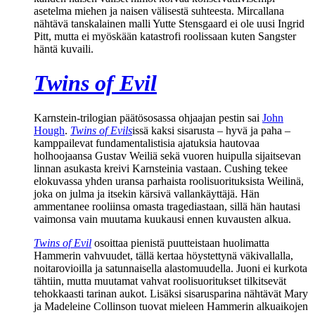
asetelma miehen ja naisen välisestä suhteesta. Mircallana
nähtävä tanskalainen malli
Yutte Stensgaard
ei ole uusi Ingrid
Pitt, mutta ei myöskään katastrofi roolissaan kuten Sangster
häntä kuvaili.
Twins of Evil
Karnstein-trilogian päätösosassa ohjaajan pestin sai
John
Hough
.
Twins of Evils
issä kaksi sisarusta – hyvä ja paha –
kamppailevat fundamentalistisia ajatuksia hautovaa
holhoojaansa Gustav Weiliä sekä vuoren huipulla sijaitsevan
linnan asukasta kreivi Karnsteinia vastaan. Cushing tekee
elokuvassa yhden uransa parhaista roolisuorituksista Weilinä,
joka on julma ja itsekin kärsivä vallankäyttäjä. Hän
ammentanee rooliinsa omasta tragediastaan, sillä hän hautasi
vaimonsa vain muutama kuukausi ennen kuvausten alkua.
Twins of Evil
osoittaa pienistä puutteistaan huolimatta
Hammerin vahvuudet, tällä kertaa höystettynä väkivallalla,
noitarovioilla ja satunnaisella alastomuudella. Juoni ei kurkota
tähtiin, mutta muutamat vahvat roolisuoritukset tilkitsevät
tehokkaasti tarinan aukot. Lisäksi sisarusparina nähtävät
Mary
ja
Madeleine Collinson
tuovat mieleen Hammerin alkuaikojen