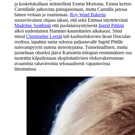
ja kosketuksillaan neitseellistä Emma Mortonia. Emma kertoo
Carmillalle jatkuvista painajaisistaan, mutta Carmilla janoaa
hänen vertaan ja ruumistaan.
Roy Ward Bakerin
suoraviivainen ohjaus takasi, että sekä Emmaa näyttelevästä
Madeline Smithistä
että puolalaissyntyisestä
Ingrid Pittistä
alkoi uudenlainen Hammer-kaunottarien aikakausi. Siinä
missä
Christopher Leestä
tuli kauhuelokuvien ikoni Draculan
roolissa, tapahtui sama sulonsa paljastavalle Ingrid Pittille
naisvampyyrin uutena stereotypiana. Tunnelmallinen, mutta
juoneltaan ohueksi jäävä Karnstein-trilogian ensimmäinen osa
tuotettiin kilpailemaan eksploitatiivisen elokuvakerronnan
avaamista rahavirroista seksuaalisesti vapautuvissa
länsimaissa.