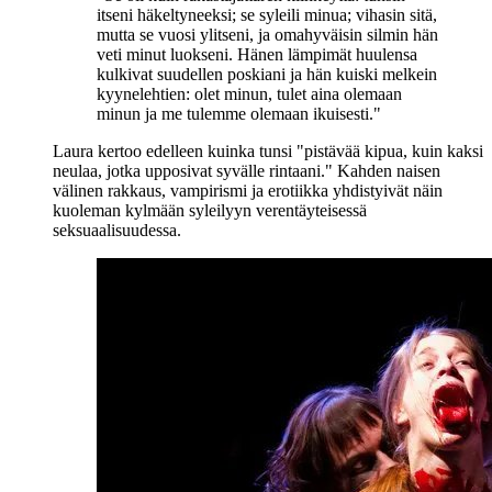
itseni häkeltyneeksi; se syleili minua; vihasin sitä,
mutta se vuosi ylitseni, ja omahyväisin silmin hän
veti minut luokseni. Hänen lämpimät huulensa
kulkivat suudellen poskiani ja hän kuiski melkein
kyynelehtien: olet minun, tulet aina olemaan
minun ja me tulemme olemaan ikuisesti."
Laura kertoo edelleen kuinka tunsi
"pistävää kipua, kuin kaksi
neulaa, jotka upposivat syvälle rintaani."
Kahden naisen
välinen rakkaus, vampirismi ja erotiikka yhdistyivät näin
kuoleman kylmään syleilyyn verentäyteisessä
seksuaalisuudessa.