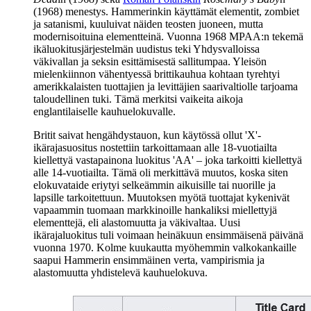
(1968) menestys. Hammerinkin käyttämät elementit, zombiet
ja satanismi, kuuluivat näiden teosten juoneen, mutta
modernisoituina elementteinä. Vuonna 1968 MPAA:n tekemä
ikäluokitusjärjestelmän uudistus teki Yhdysvalloissa
väkivallan ja seksin esittämisestä sallitumpaa. Yleisön
mielenkiinnon vähentyessä brittikauhua kohtaan tyrehtyi
amerikkalaisten tuottajien ja levittäjien saarivaltiolle tarjoama
taloudellinen tuki. Tämä merkitsi vaikeita aikoja
englantilaiselle kauhuelokuvalle.
Britit saivat hengähdystauon, kun käytössä ollut 'X'-
ikärajasuositus nostettiin tarkoittamaan alle 18‑vuotiailta
kiellettyä vastapainona luokitus 'AA' – joka tarkoitti kiellettyä
alle 14‑vuotiailta. Tämä oli merkittävä muutos, koska siten
elokuvataide eriytyi selkeämmin aikuisille tai nuorille ja
lapsille tarkoitettuun. Muutoksen myötä tuottajat kykenivät
vapaammin tuomaan markkinoille hankaliksi miellettyjä
elementtejä, eli alastomuutta ja väkivaltaa. Uusi
ikärajaluokitus tuli voimaan heinäkuun ensimmäisenä päivänä
vuonna 1970. Kolme kuukautta myöhemmin valkokankaille
saapui Hammerin ensimmäinen verta, vampirismia ja
alastomuutta yhdistelevä kauhuelokuva.