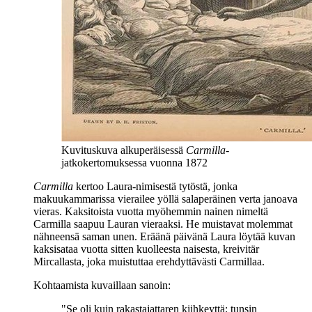
Kuvituskuva alkuperäisessä
Carmilla
-
jatkokertomuksessa vuonna 1872
Carmilla
kertoo Laura-nimisestä tytöstä, jonka
makuukammarissa vierailee yöllä salaperäinen verta janoava
vieras. Kaksitoista vuotta myöhemmin nainen nimeltä
Carmilla saapuu Lauran vieraaksi. He muistavat molemmat
nähneensä saman unen. Eräänä päivänä Laura löytää kuvan
kaksisataa vuotta sitten kuolleesta naisesta, kreivitär
Mircallasta, joka muistuttaa erehdyttävästi Carmillaa.
Kohtaamista kuvaillaan sanoin:
"Se oli kuin rakastajattaren kiihkeyttä: tunsin