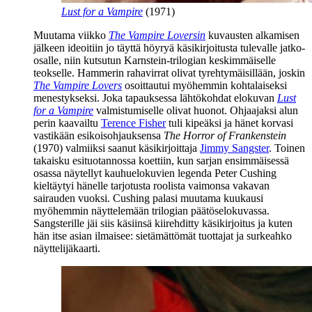
Lust for a Vampire
(1971)
Muutama viikko
The Vampire Loversin
kuvausten alkamisen
jälkeen ideoitiin jo täyttä höyryä käsikirjoitusta tulevalle jatko-
osalle, niin kutsutun Karnstein-trilogian keskimmäiselle
teokselle. Hammerin rahavirrat olivat tyrehtymäisillään, joskin
The Vampire Lovers
osoittautui myöhemmin kohtalaiseksi
menestykseksi. Joka tapauksessa lähtökohdat elokuvan
Lust
for a Vampire
valmistumiselle olivat huonot. Ohjaajaksi alun
perin kaavailtu
Terence Fisher
tuli kipeäksi ja hänet korvasi
vastikään esikoisohjauksensa
The Horror of Frankenstein
(1970) valmiiksi saanut käsikirjoittaja
Jimmy Sangster
. Toinen
takaisku esituotannossa koettiin, kun sarjan ensimmäisessä
osassa näytellyt kauhuelokuvien legenda Peter Cushing
kieltäytyi hänelle tarjotusta roolista vaimonsa vakavan
sairauden vuoksi. Cushing palasi muutama kuukausi
myöhemmin näyttelemään trilogian päätöselokuvassa.
Sangsterille jäi siis käsiinsä kiirehditty käsikirjoitus ja kuten
hän itse asian ilmaisee: sietämättömät tuottajat ja surkeahko
näyttelijäkaarti.