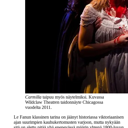
Carmilla
taipuu myös näytelmiksi. Kuvassa
Wildclaw Theatren taidonnäyte Chicagossa
vuodelta 2011.
Le Fanun klassinen tarina on jäänyt historiassa viktoriaanisen
ajan suurimpien kauhukertomusten varjoon, mutta nykyään
sitä on alettu pitää yhä enenevässä määrin yhtenä 1800‑luvun