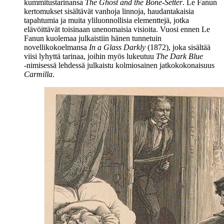
kummitustarinansa
The Ghost and the Bone-Setter
. Le Fanun
kertomukset sisältävät vanhoja linnoja, haudantakaisia
tapahtumia ja muita yliluonnollisia elementtejä, jotka
elävöittävät toisinaan unenomaisia visioita. Vuosi ennen Le
Fanun kuolemaa julkaistiin hänen tunnetuin
novellikokoelmansa
In a Glass Darkly
(1872), joka sisältää
viisi lyhyttä tarinaa, joihin myös lukeutuu
The Dark Blue
‑nimisessä lehdessä julkaistu kolmiosainen jatkokokonaisuus
Carmilla
.