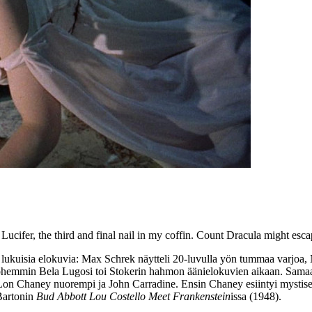
of Lucifer, the third and final nail in my coffin. Count Dracula might e
lukuisia elokuvia:
Max Schrek
näytteli 20‑luvulla yön tummaa varjoa, N
min Bela Lugosi toi Stokerin hahmon äänielokuvien aikaan. Samaan ai
Lon Chaney
nuorempi ja
John Carradine
. Ensin Chaney esiintyi mysti
Bartonin
Bud Abbott Lou Costello Meet Frankenstein
issa (1948).