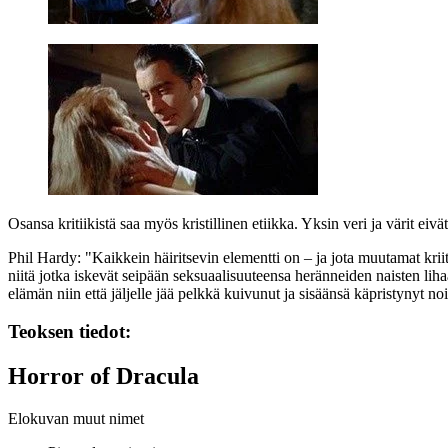
Osansa kritiikistä saa myös kristillinen etiikka. Yksin veri ja värit eivä
Phil Hardy
:
"Kaikkein häiritsevin elementti on – ja jota muutamat kriit
niitä jotka iskevät seipään seksuaalisuuteensa heränneiden naisten lih
elämän niin että jäljelle jää pelkkä kuivunut ja sisäänsä käpristynyt n
Teoksen tiedot:
Horror of Dracula
Elokuvan muut nimet