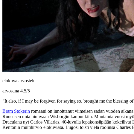
elokuva arvostelu
arvosana
4.5
/
5
"It also, if I may be forgiven for saying so, brought me the blessing 
Bram Stokerin
romaani on innoittanut viimeisen sadan vuoden aikana 
Ruususen unta uinuvaan Wisborgin kaupunkiin. Muutamia vuosi myöhem
Draculana nyt
Carlos Villarías
. 40‑luvulla lepakonsiipiään kokeilivat
Kentonin
multihirviö-elokuvissa. Lugosi toisti vielä roolinsa
Charles 