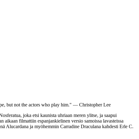
scape, but not the actors who play him." — Christopher Lee
osferatua, joka etsi kaunista uhriaan meren ylitse, ja saapui
kaan filmattiin espanjankielinen versio samoissa lavasteissa
senä Alucardana ja myöhemmin Carradine Draculana kahdesti
Erle C.