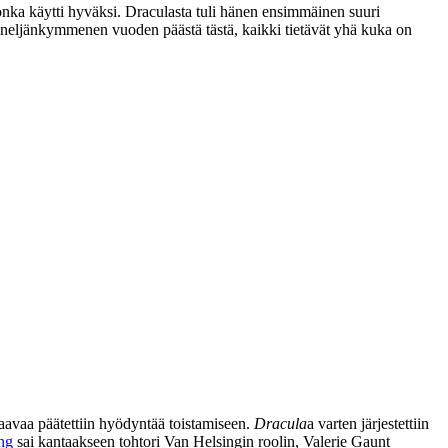
onka käytti hyväksi. Draculasta tuli hänen ensimmäinen suuri
li neljänkymmenen vuoden päästä tästä, kaikki tietävät yhä kuka on
avaa päätettiin hyödyntää toistamiseen.
Dracula
a varten järjestettiin
ng
sai kantaakseen tohtori Van Helsingin roolin,
Valerie Gaunt