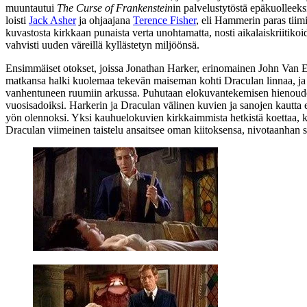
muuntautui
The Curse of Frankenstein
in palvelustytöstä epäkuolleeksi
loisti
Jack Asher
ja ohjaajana
Terence Fisher
, eli Hammerin paras tiimi
kuvastosta kirkkaan punaista verta unohtamatta, nosti aikalaiskriitikoi
vahvisti uuden väreillä kyllästetyn miljöönsä.
Ensimmäiset otokset, joissa Jonathan Harker, erinomainen
John Van 
matkansa halki kuolemaa tekevän maiseman kohti Draculan linnaa, ja n
vanhentuneen ruumiin arkussa. Puhutaan elokuvantekemisen hienoudest
vuosisadoiksi. Harkerin ja Draculan välinen kuvien ja sanojen kautta
yön olennoksi. Yksi kauhuelokuvien kirkkaimmista hetkistä koettaa, k
Draculan viimeinen taistelu ansaitsee oman kiitoksensa, nivotaanhan s