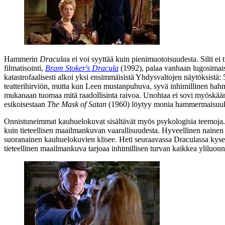
Hammerin
Dracula
a ei voi syyttää kuin pienimuotoisuudesta. Silti 
filmatisointi,
Bram Stoker's Dracula
(1992), palaa vanhaan lugosimais
katastrofaalisesti alkoi yksi ensimmäisistä Yhdysvaltojen näytöksistä
teatterihirviön, mutta kun Leen mustanpuhuva, syvä inhimillinen hahmo
mukanaan tuomaa mitä raadollisinta raivoa. Unohtaa ei sovi myösk
esikoisestaan
The Mask of Satan
(1960) löytyy monia hammermaisuuksia
Onnistuneimmat kauhuelokuvat sisältävät myös psykologisia teemoja
kuin tieteellisen maailmankuvan vaarallisuudesta. Hyveellinen nainen 
suoranainen kauhuelokuvien klisee. Heti seuraavassa Draculassa kyseis
tieteellinen maailmankuva tarjoaa inhimillisen turvan kaikkea yliluon