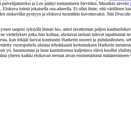
 palvelijattareksi ja Lee päätyi toistamiseen hirviöksi. Musiikin sävelsi
. Elokuva toimii jokaisella osa‑alueella. Ei ollut ihme, että värilline
den niskavillat pystyyn ja elokuva tuomittiin kuvottavaksi. Sitä
Dracula
Eyssen
saapuu syksyllä linnan luo, antoi tavattoman paljon kauhuelokuv
e viettelykset jotka hän kohtaa, alustavat tarinan tulevat tapahtumat 
a, kun tekijät luovat kontrastin Harkerin nuoren ja puhdasihoisen, se
 esitetty vuoropuhelu alustaa tehokkaasti kertomuksen Harkerin turmios
un yö, hautausmaa ja lasta kammioonsa kuljettava elävä kuollut yhdist
iinä yhteen kaikki elokuvan teemat aivan ensimmäisistä mätänemiseen vi