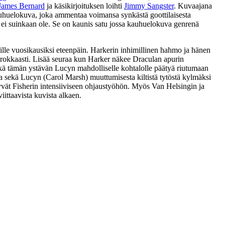
James Bernard
ja käsikirjoituksen loihti
Jimmy Sangster
. Kuvaajana
n kauhuelokuva, joka ammentaa voimansa synkästä goottilaisesta
ei suinkaan ole. Se on kaunis satu jossa kauhuelokuva genrenä
ille vuosikausiksi eteenpäin. Harkerin inhimillinen hahmo ja hänen
nerokkaasti. Lisää seuraa kun Harker näkee Draculan apurin
kä tämän ystävän Lucyn mahdolliselle kohtalolle päätyä riutumaan
ta sekä Lucyn (
Carol Marsh
) muuttumisesta kiltistä tytöstä kylmäksi
yvät Fisherin intensiiviseen ohjaustyöhön. Myös Van Helsingin ja
ittaavista kuvista alkaen.