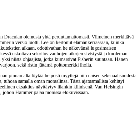
maan Draculan olemusta yhtä peruuttamattomasti. Viimeinen merkittävä
mmerin versio luotti. Lee on kertonut elämänkerrassaan, kuinka
alkutekstien aikaan, odottivathan he näkevänsä lugosimaisen
tkessä uskottava sekoitus vanhojen aikojen sivistystä ja kuoleman
 yksi niistä ohjaajista, jotka kumarsivat Fisherin suuntaan. Hänen
joon, sekä ristin jättämä polttomerkki iholla.
inan pinnan alta löytää helposti myyttejä niin naisen seksuaalisuudesta
, tuhoaa samalla oman moraalinsa. Tästä ajatusmallista kehittyi
llinen eksaktius näyttäytyy liiankin kliinisenä. Van Helsingin
ita, johon Hammer palaa monissa elokuvissaan.