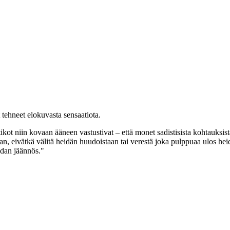
t tehneet elokuvasta sensaatiota.
ikot niin kovaan ääneen vastustivat – että monet sadistisista kohtauksis
aan, eivätkä välitä heidän huudoistaan tai verestä joka pulppuaa ulos hei
oidan jäännös."