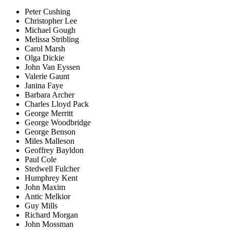
Peter Cushing
Christopher Lee
Michael Gough
Melissa Stribling
Carol Marsh
Olga Dickie
John Van Eyssen
Valerie Gaunt
Janina Faye
Barbara Archer
Charles Lloyd Pack
George Merritt
George Woodbridge
George Benson
Miles Malleson
Geoffrey Bayldon
Paul Cole
Stedwell Fulcher
Humphrey Kent
John Maxim
Antic Melkior
Guy Mills
Richard Morgan
John Mossman