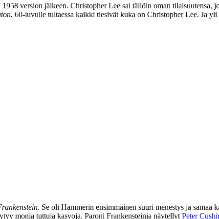
958 version jälkeen. Christopher Lee sai tällöin oman tilaisuutensa, j
uton.
60‑luvulle tultaessa kaikki tiesivät kuka on Christopher Lee. Ja y
Frankenstein
. Se oli Hammerin ensimmäinen suuri menestys ja samaa ka
öytyy monia tuttuja kasvoja. Paroni Frankensteinia näytellyt
Peter Cushi