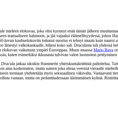
ei tule mieleen elokuvaa, joka olisi kyennyt enää tämän jälkeen muutta
een teatraaliseen hahmoon, ja jää vajaaksi eläimellisyydessä, johon Ha
: 50‑luvun kauhuelokuviin tottunut nuoriso ei tehnyt muuta kuin nauroi 
 ilmestyi valkokankaalle, hiljeni koko sali. Draculasta tuli yhdessä he
ään elokuvan vaikutusta ympäri Eurooppaa. Muun muassa
Mario Bava
on
, kuten esimerkiksi ikkunasta tulvivan valon luonnoton peittyminen var
.
Dracula
jatkaa siksikin Hammerin yhteiskuntakriittistä pallottelua. Tar
on aina koskematon, mutta nainen joka uhraa verensä vieraalle miehelle
een teemaan yhdistetään myös seksuaalinen väkivalta. Vastaavasti tietee
nollista vastaan, mutta on pedanttiudessaan äärimmäisen kylmä. Ristiri