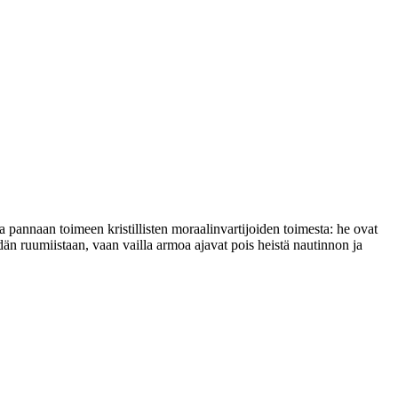
ta pannaan toimeen kristillisten moraalinvartijoiden toimesta: he ovat
dän ruumiistaan, vaan vailla armoa ajavat pois heistä nautinnon ja