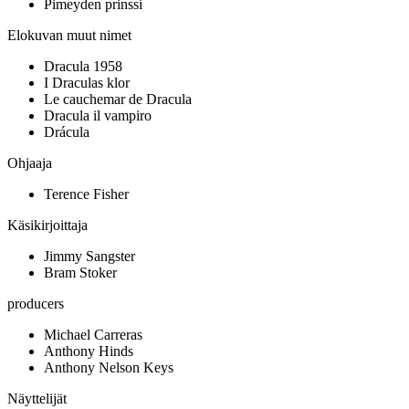
Pimeyden prinssi
Elokuvan muut nimet
Dracula 1958
I Draculas klor
Le cauchemar de Dracula
Dracula il vampiro
Drácula
Ohjaaja
Terence Fisher
Käsikirjoittaja
Jimmy Sangster
Bram Stoker
producers
Michael Carreras
Anthony Hinds
Anthony Nelson Keys
Näyttelijät