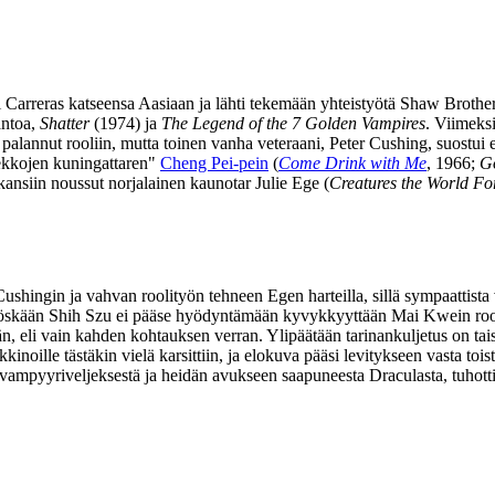
 Carreras katseensa Aasiaan ja lähti tekemään yhteistyötä Shaw Brothe
antoa,
Shatter
(1974) ja
The Legend of the 7 Golden Vampires
. Viimeks
alannut rooliin, mutta toinen vanha veteraani, Peter Cushing, suostu
ekkojen kuningattaren"
Cheng Pei‑pein
(
Come Drink with Me
, 1966;
G
kansiin noussut norjalainen kaunotar
Julie Ege
(
Creatures the World Fo
Cushingin ja vahvan roolityön tehneen Egen harteilla, sillä sympaatti
yöskään Shih Szu ei pääse hyödyntämään kyvykkyyttään Mai Kwein rooli
, eli vain kahden kohtauksen verran. Ylipäätään tarinankuljetus on tais
kinoille tästäkin vielä karsittiin, ja elokuva pääsi levitykseen vasta
vampyyriveljeksestä ja heidän avukseen saapuneesta Draculasta, tuhotti