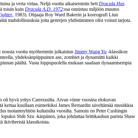
ottuina ja verta virtaa. Neljä vuotta aikaisemmin heti
Dracula Has
lä toisin kuin
Dracula A.D. 1972
:ssa onnistuu miljöön muutos
ighter
, 1983). Ohjaaja Roy Ward Bakerin ja koreografi Liun
iitä mahdollisuuksia joita genrejen yhdistäminen olisi voinut tarjota.
det nousta vuotta myöhemmin julkaistun
Jimmy Wang Yu
‑klassikon
nteella, yhdeksänpiippuinen ase, zombiet ja dynamiitti kaikki
a pinnan päältä. Vasta loppupuolella mukaan saadaan dynaamisempia
n oli hyvä yritys Carrerasilta. Aivan viime vuosina elokuvan
istä kertaa kuullaan esimerkiksi James Bernardin säveltämää musiikkia
hdus tuotantoyhtiön kultaisilta vuosilta. Samoin on Peter Cushingin
 lopuksi Shih Szu ‑kärpänen, joka johdattaa brittikauhun parista Shaw
 ikivihreistä klassikoista.