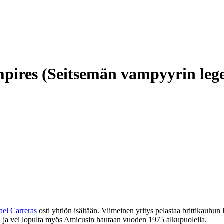
pires (Seitsemän vampyyrin leg
el Carreras
osti yhtiön isältään. Viimeinen yritys pelastaa brittikauh
n ja vei lopulta myös Amicusin hautaan vuoden 1975 alkupuolella.