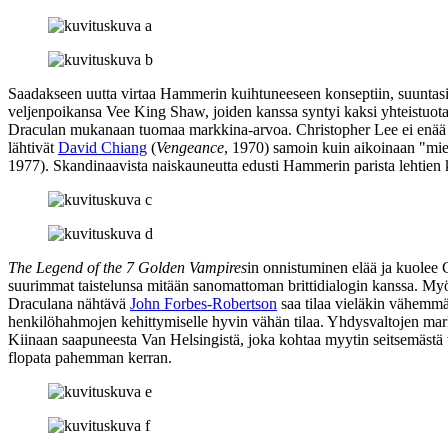
Saadakseen uutta virtaa Hammerin kuihtuneeseen konseptiin, suuntasi
veljenpoikansa
Vee King Shaw
, joiden kanssa syntyi kaksi yhteistuot
Draculan mukanaan tuomaa markkina-arvoa. Christopher Lee ei enää p
lähtivät
David Chiang
(
Vengeance
, 1970) samoin kuin aikoinaan "mi
1977). Skandinaavista naiskauneutta edusti Hammerin parista lehtien 
The Legend of the 7 Golden Vampires
in onnistuminen elää ja kuolee 
suurimmat taistelunsa mitään sanomattoman brittidialogin kanssa. M
Draculana nähtävä
John Forbes-Robertson
saa tilaa vieläkin vähemmän
henkilöhahmojen kehittymiselle hyvin vähän tilaa. Yhdysvaltojen mark
Kiinaan saapuneesta Van Helsingistä, joka kohtaa myytin seitsemästä 
flopata pahemman kerran.