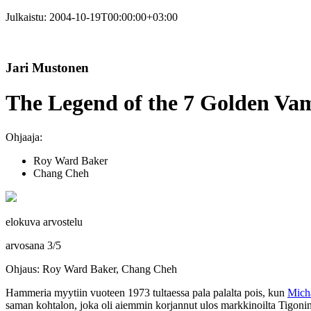
Julkaistu:
2004-10-19T00:00:00+03:00
Jari Mustonen
The Legend of the 7 Golden Vam
Ohjaaja:
Roy Ward Baker
Chang Cheh
elokuva arvostelu
arvosana
3
/
5
Ohjaus: Roy Ward Baker, Chang Cheh
Hammeria myytiin vuoteen 1973 tultaessa pala palalta pois, kun
Micha
saman kohtalon, joka oli aiemmin korjannut ulos markkinoilta Tigoni