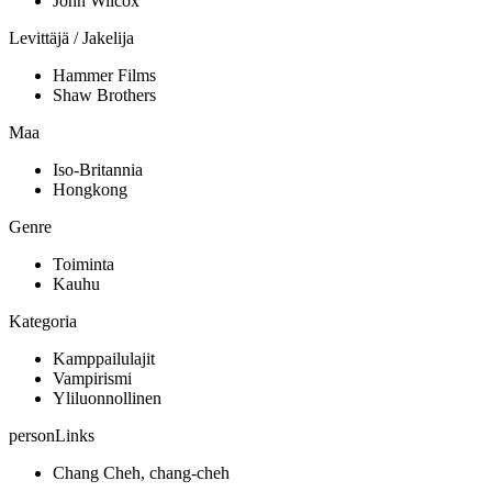
John Wilcox
Levittäjä / Jakelija
Hammer Films
Shaw Brothers
Maa
Iso-Britannia
Hongkong
Genre
Toiminta
Kauhu
Kategoria
Kamppailulajit
Vampirismi
Yliluonnollinen
personLinks
Chang Cheh, chang-cheh