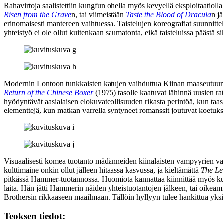
Rahavirtoja saalistettiin kungfun ohella myös kevyellä eksploitaatiolla, 
Risen from the Grave
n, tai viimeistään
Taste the Blood of Dracula
n j
erinomaisesti mantereen vaihtuessa. Taistelujen koreografiat suunnitte
yhteistyö ei ole ollut kuitenkaan saumatonta, eikä taisteluissa päästä 
Modernin Lontoon tunkkaisten katujen vaihduttua Kiinan maaseutuun, 
Return of the Chinese Boxer
(1975) tasolle kaatuvat lähinnä uusien ra
hyödyntävät aasialaisen elokuvateollisuuden rikasta perintöä, kun taa
elementtejä, kun matkan varrella syntyneet romanssit joutuvat koetuks
Visuaalisesti komea tuotanto mädänneiden kiinalaisten vampyyrien vain
kulttimaine onkin ollut jälleen hitaassa kasvussa, ja kieltämättä
The Le
pitkässä Hammer-tuotannossa. Huomiota kannattaa kiinnittää myös k
laita. Hän jätti Hammerin näiden yhteistuotantojen jälkeen, tai oike
Brothersin rikkaaseen maailmaan. Tällöin hyllyyn tulee hankittua yksi 
Teoksen tiedot: