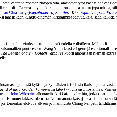
joten vaatteita revitään rintojen yltä, alastomat tytöt vääntelehtivät sid
älkeen, olisi Carrerasin yksinkertainen konsepti saattanut jopa toimia, sil
li
Liu Chia-liang
(
Executioners of Shaolin
, 1977;
Eight Diagram Pole F
siksi lähellekään kungfu-cinemán kirkkaimpia saavutuksia, saati kaikkia n
olisi mielikuvituksen suonut päästä todella valloilleen. Mahdollisuu
tkaisumallien puutteeseen. Wang Yu miksasi eri genrejä estottomalla ase
s
The Legend of the 7 Golden Vampires
kuorii ainoastaan hieman extra
elle.
oamasta pienestä kylästä ja kyläläisten taistelusta ikuista pahaa vastaa
gend of the 7 Golden Vampires
iin kiteytyy runsaasti nostalgiaa. Viime
uvaaja
John Wilcoxin
tallentamiin kirkkaisiin väreihin, jotka ovat tuula
ammin Hammer lakkasi olemasta. Varomatonta katsojaa saattaa purra vielä
jos toinenkin elokuva alkaen jo mainituista Chang Pei‑pein tähdittämistä