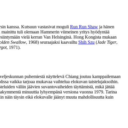
rsin kanssa. Kutsuun vastasivat moguli
Run Run Shaw
ja hänen
i mainittu tuli olemaan Hammerin viimeinen yritys hyödyntää
i esiintymään vielä kerran Van Helsinginä. Hong Kongista mukaan
olden Swallow
, 1968) seuraajaksi kaavailtu
Shih Szu
(
Jade Tiger
,
rgot
, 1971).
sta veljeskunnan puhemiestä näyttelevä Chiang joutuu kamppailemaan
ssa vaikka tarjoaa mukavaa vaihtelua elokuvan taistelujaksoihin.
teluiden väliin jäävien suvantovaiheiden täyttämistä, mikä jättää
 toistakymmentä minuuttia lyhyempänä versiona vuonna 1979. Tarina
in näin täysin eikä elokuvalle jäänyt muuta mahdollisuutta kuin