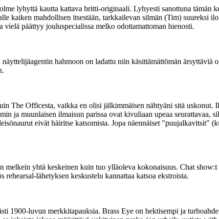
 lyhyttä kautta kattava britti-originaali. Lyhyesti sanottuna tämän kesk
lle kaiken mahdollisen itsestään, tarkkailevan silmän (Tim) suureksi ilok
oka vielä päättyy jouluspecialissa melko odottamattoman hienosti.
näyttelijäagentin hahmoon on ladattu niin käsittämättömän ärsyttäviä o
n.
in The Officesta, vaikka en olisi jälkimmäisen nähtyäni sitä uskonut. I
smin ja muunlaisen ilmaisun parissa ovat kivuliaan upeaa seurattavaa, sil
isönaurut eivät häiritse katsomista. Jopa näennäiset "puujalkavitsit" 
kein yhtä keskeinen kuin tuo ylläoleva kokonaisuus. Chat show:t (jäll
 rehearsal-lähetyksen keskustelu kannattaa katsoa ekstroista.
sti 1900-luvun merkkitapauksia. Brass Eye on hektisempi ja turboahd