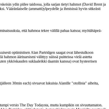
eisin ydin piilee taidossa, jolla sarjan tietyt hahmot (David Brent ja
si. Vääränlaiselle (ammatti)ylpeydelle ja ihmisissä hyvin sitkeästi
minaisuuksia, että hahmoa tekee välillä pahaa katsoa; myötähäpeä-
kuisesti optimistisen Alan Partridgen saagat ovat lähestulkoon
lä hahmon äärinarsismi välittyy näissä puitteissa vielä astetta
(kuten ykköskauden suklaaleikki daamin kanssa) ovat hysteerisen
een 30min each) sivuavat lukuisia Alanille "otollisia" aiheita,
etumpi versio The Day Todaysta, mutta kumpikin on sivuuttamaton.