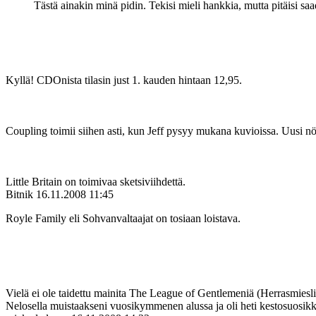
Tästä ainakin minä pidin. Tekisi mieli hankkia, mutta pitäisi saa
Kyllä! CDOnista tilasin just 1. kauden hintaan 12,95.
Coupling toimii siihen asti, kun Jeff pysyy mukana kuvioissa. Uusi nör
Little Britain on toimivaa sketsiviihdettä.
Bitnik
16.11.2008 11:45
Royle Family eli Sohvanvaltaajat on tosiaan loistava.
Vielä ei ole taidettu mainita The League of Gentlemeniä (Herrasmiesli
Nelosella muistaakseni vuosikymmenen alussa ja oli heti kestosuosikk