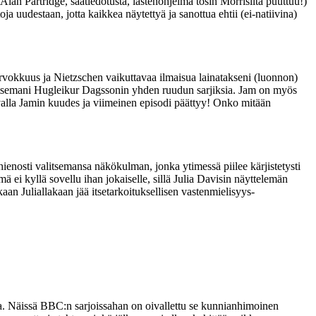
an Partridge, säätiedotusta, lastenohjelma tosin Morrisilta puuttuu!)
toja uudestaan, jotta kaikkea näytettyä ja sanottua ehtii (ei-natiivina)
irvokkuus ja Nietzschen vaikuttavaa ilmaisua lainatakseni (luonnon)
ainitsemani Hugleikur Dagssonin yhden ruudun sarjiksia. Jam on myös
avalla Jamin kuudes ja viimeinen episodi päättyy! Onko mitään
 hienosti valitsemansa näkökulman, jonka ytimessä piilee kärjistetysti
ä ei kyllä sovellu ihan jokaiselle, sillä Julia Davisin näyttelemän
an Juliallakaan jää itsetarkoituksellisen vastenmielisyys-
sta. Näissä BBC:n sarjoissahan on oivallettu se kunnianhimoinen