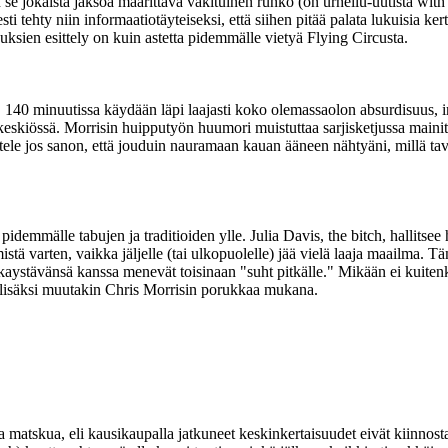
jokaista jaksoa määrittävä vakituinen runko (on urheilu-uutista with Al
sti tehty niin informaatiotäyteiseksi, että siihen pitää palata lukuisia ker
isuuksien esittely on kuin astetta pidemmälle vietyä Flying Circusta.
t. 140 minuutissa käydään läpi laajasti koko olemassaolon absurdisuus, 
lyn keskiössä. Morrisin huipputyön huumori muistuttaa sarjisketjussa m
ttele jos sanon, että jouduin nauramaan kauan ääneen nähtyäni, millä t
demmälle tabujen ja traditioiden ylle. Julia Davis, the bitch, hallitsee
tä varten, vaikka jäljelle (tai ulkopuolelle) jää vielä laaja maailma. Täm
aystävänsä kanssa menevät toisinaan "suht pitkälle." Mikään ei kuitenka
n lisäksi muutakin Chris Morrisin porukkaa mukana.
sta matskua, eli kausikaupalla jatkuneet keskinkertaisuudet eivät kiinno