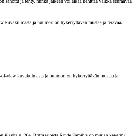
 on sanottu ja tehty, minkä jälkeen voi alkaa kehittää vaikka seuraavaa
view kuvakulmasta ja huumori on hykerryttävän mustaa ja terävää.
int-of-view kuvakulmasta ja huumori on hykerryttävän mustaa ja
n Playlta n. 26e. Brittisarjoista Royle Familya on muuan kaverini