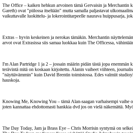
The Office – kaiken hehkun arvoinen tämä Gervaisin ja Merchantin kolme
Gareth) ovat "piilossa itseltään" mutta samalla paljastavat ulkomaailma
vaikuttavalle luokittelu- ja lokerointitarpeelle naurava huippusarja, j
Extras – hyvin keskeinen ja nerokas tämäkin. Merchantin näyttelemän 
arvot ovat Extrasissa siis samaa luokkaa kuin The Officessa, vähintää
I'm Alan Partridge 1 ja 2 – jossain määrin pidän tästä jopa enemmän ku
terävintä mitä on koskaan kirjoitettu. Alanin vaiheet viihteen, journali
"näyttävämmin" kuin David Brentin toimistossa. Edes valmiit studioyle
hauskoja.
Knowing Me, Knowing You – tämä Alan-saagan varhaisempi vaihe on mel
joten kannattaa ehdottomasti hankkia dvd jos on vielä näkemättä. Myös
The Day Today, Jam ja Brass Eye – Chris Morrisin syntymä on selkeä