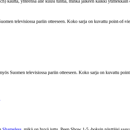
each) kautta, yhteensä alle kuusi tuntia, minkä jälkeen kaikki ytimekkäin
 Suomen televisiossa pariin otteeseen. Koko sarja on kuvattu point-of-
yt myös Suomen televisiossa pariin otteeseen. Koko sarja on kuvattu po
l
en
Shameless
, mikä on hyvä juttu. Peep Show 1-5 ‑boksin näyttäisi saava