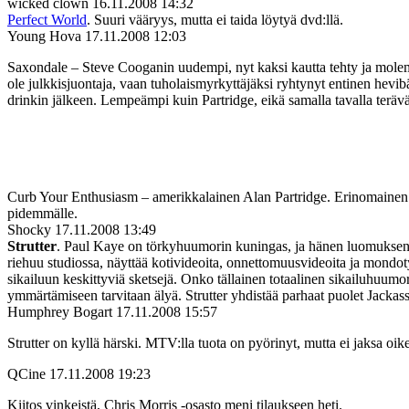
wicked clown
16.11.2008 14:32
Perfect World
. Suuri vääryys, mutta ei taida löytyä dvd:llä.
Young Hova
17.11.2008 12:03
Saxondale – Steve Cooganin uudempi, nyt kaksi kautta tehty ja molemm
ole julkkisjuontaja, vaan tuholaismyrkyttäjäksi ryhtynyt entinen hevibä
drinkin jälkeen. Lempeämpi kuin Partridge, eikä samalla tavalla terävä,
Curb Your Enthusiasm – amerikkalainen Alan Partridge. Erinomainen. O
pidemmälle.
Shocky
17.11.2008 13:49
Strutter
. Paul Kaye on törkyhuumorin kuningas, ja hänen luomuksensa
riehuu studiossa, näyttää kotivideoita, onnettomuusvideoita ja mondotyyli
sikailuun keskittyviä sketsejä. Onko tällainen totaalinen sikailuhuum
ymmärtämiseen tarvitaan älyä. Strutter yhdistää parhaat puolet Jackass
Humphrey Bogart
17.11.2008 15:57
Strutter on kyllä härski. MTV:lla tuota on pyörinyt, mutta ei jaksa oik
QCine
17.11.2008 19:23
Kiitos vinkeistä, Chris Morris ‑osasto meni tilaukseen heti.