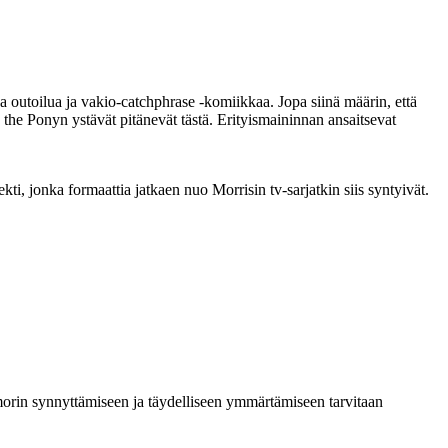
 outoilua ja vakio-catchphrase ‑komiikkaa. Jopa siinä määrin, että
the Ponyn ystävät pitänevät tästä. Erityismaininnan ansaitsevat
, jonka formaattia jatkaen nuo Morrisin tv-sarjatkin siis syntyivät.
morin synnyttämiseen ja täydelliseen ymmärtämiseen tarvitaan