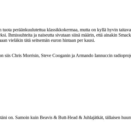
 tuota peräänkuulutettua klassikkokermaa, mutta on kyllä hyvin taitavaa
i. Ihmissuhteita ja naiseutta sivutaan siinä määrin, että ainakin Smack 
rmaan vieläkin tätä seitsemän euron hintaan per kausi.
siis Chris Morrisin, Steve Cooganin ja Armando Iannuccin radioprojekti
estäni on. Samoin kuin Beavis & Butt-Head & Juhlajätkät, tällaisen huu