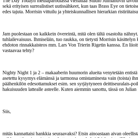
The Day Todayn mediaparodiassa viehättää Studio Julmahuvin tavoin se 
sekä erityisen surrealistiset uutissähkeet, kun taas Brass Eye on tietoise
edes tajuta. Morrisin vittuilu ja yhteiskunnallisen hierarkian ristiriita
Jam puolestaan on kaikkein övereintä, mitä olen tältä osastolta nähny
tuhlailevaisuus. Ihmiseläin, tuo raukka, on tietysti Morrisin käsitte
ehdoton rinnakkaisteos mm. Lars Von Trierin Rigetin kanssa. En liioi
vastaavaa tehty?
Nighty Night 1 ja 2 – makaaberin huumorin alueita venytetään entistä pi
asetettu kysymys elämänsä ja tarmonsa omistaminesta vain (toista) ihmis
päähenkilön edesottamukset esim. sen syrjäytyneen deittiseuralais-poik
hakuisuuden lattealle asteelle. Kuten aiemmin sanottu, tässä on Julia
Siis,
mitäs kannattaisi hankkia seuraavaksi? Etsin ainoastaan aivan oleelli