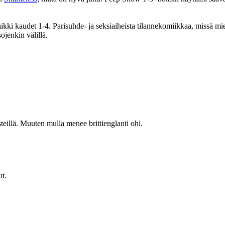
aikki kaudet 1-4. Parisuhde- ja seksiaiheista tilannekomiikkaa, missä mi
ojenkin välillä.
steillä. Muuten mulla menee brittienglanti ohi.
ut.