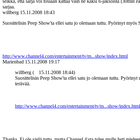
seikka, että sarja voi tosiaan kattaa vain ne kaksi 6-jaksoista (30min 
sarjaa.
willberg
15.11.2008 18:43
Suosittelisin Peep Show'ta ellei satu jo olemaan tuttu. Pyörinyt myös
http://www.channel4.com/entertainment/tv/m...show/index.html
Marienbad
15.11.2008 19:17
willberg (
15.11.2008 18:44)
Suosittelisin Peep Show'ta ellei satu jo olemaan tuttu. Pyörin
terävää.
http://www.channel4.com/entertainment/tv/m...show/index.htm
Thanks. Ei ole vielä tuttu, mutta Channel 4:sta tulee mulle heti miele