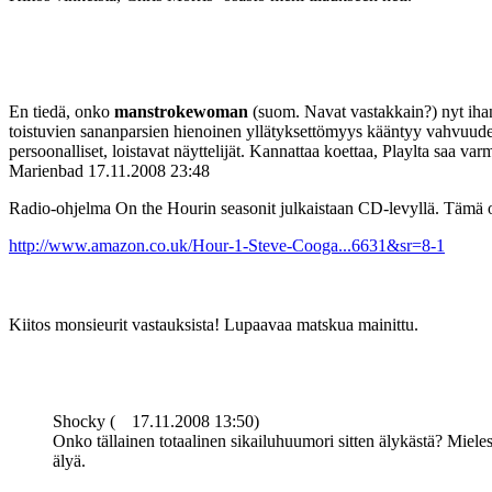
En tiedä, onko
manstrokewoman
(suom. Navat vastakkain?) nyt ihan
toistuvien sananparsien hienoinen yllätyksettömyys kääntyy vahvuudeks
persoonalliset, loistavat näyttelijät. Kannattaa koettaa, Playlta saa va
Marienbad
17.11.2008 23:48
Radio-ohjelma On the Hourin seasonit julkaistaan CD-levyllä. Tämä on 
http://www.amazon.co.uk/Hour-1-Steve-Cooga...6631&sr=8-1
Kiitos monsieurit vastauksista! Lupaavaa matskua mainittu.
Shocky (
17.11.2008 13:50)
Onko tällainen totaalinen sikailuhuumori sitten älykästä? Miel
älyä.