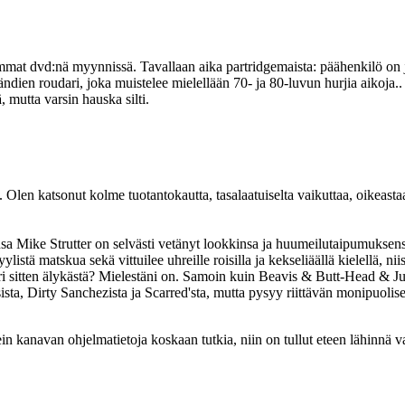
at dvd:nä myynnissä. Tavallaan aika partridgemaista: päähenkilö on ju
ndien roudari, joka muistelee mielellään 70- ja 80-luvun hurjia aikoja..
 mutta varsin hauska silti.
len katsonut kolme tuotantokautta, tasalaatuiselta vaikuttaa, oikeasta
 Mike Strutter on selvästi vetänyt lookkinsa ja huumeilutaipumuksensa
stä matskua sekä vittuilee uhreille roisilla ja kekseliäällä kielellä, nii
ori sitten älykästä? Mielestäni on. Samoin kuin Beavis & Butt-Head & Ju
ista, Dirty Sanchezista ja Scarred'sta, mutta pysyy riittävän monipuolis
ein kanavan ohjelmatietoja koskaan tutkia, niin on tullut eteen lähinnä 