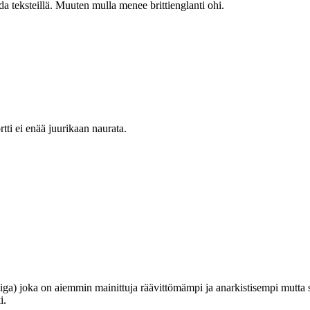
da teksteillä. Muuten mulla menee brittienglanti ohi.
tti ei enää juurikaan naurata.
iga) joka on aiemmin mainittuja räävittömämpi ja anarkistisempi mutta s
i.