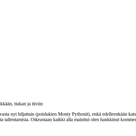
kkään, tiukan ja tiiviin
vasta nyt hiljattain (poislukien Monty Pythonit), enkä edelleenkään katso
a tallentamisia. Oikeastaan kaikki alla mainitut olen hankkinut kommentt