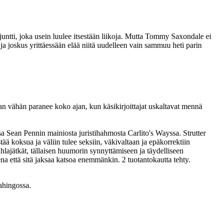
ntti, joka usein luulee itsestään liikoja. Mutta Tommy Saxondale ei
 ja joskus yrittäessään elää niitä uudelleen vain sammuu heti parin
an vähän paranee koko ajan, kun käsikirjoittajat uskaltavat mennä
 Sean Pennin mainiosta juristihahmosta Carlito's Wayssa. Strutter
stää koksua ja väliin tulee seksiin, väkivaltaan ja epäkorrektiin
hlajätkät, tällaisen huumorin synnyttämiseen ja täydelliseen
ena että sitä jaksaa katsoa enemmänkin. 2 tuotantokautta tehty.
vahingossa.