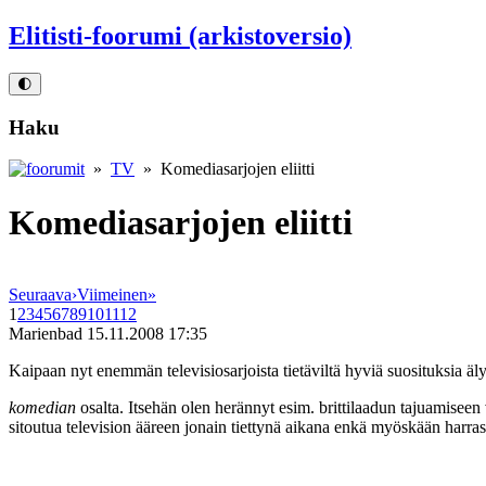
Elitisti-foorumi (arkistoversio)
🌓
Haku
»
TV
» Komediasarjojen eliitti
Komediasarjojen eliitti
Seuraava
›
Viimeinen
»
1
2
3
4
5
6
7
8
9
10
11
12
Marienbad
15.11.2008 17:35
Kaipaan nyt enemmän televisiosarjoista tietäviltä hyviä suosituksia äly
komedian
osalta. Itsehän olen herännyt esim. brittilaadun tajuamiseen 
sitoutua television ääreen jonain tiettynä aikana enkä myöskään harrast