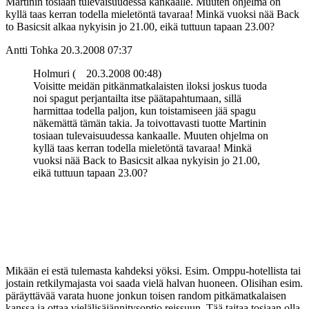
Martinin tosiaan tulevaisuudessa kankaalle. Muuten ohjelma on
kyllä taas kerran todella mieletöntä tavaraa! Minkä vuoksi nää Back
to Basicsit alkaa nykyisin jo 21.00, eikä tuttuun tapaan 23.00?
Antti Tohka
20.3.2008 07:37
Holmuri (
20.3.2008 00:48)
Voisitte meidän pitkänmatkalaisten iloksi joskus tuoda
noi spagut perjantailta itse päätapahtumaan, sillä
harmittaa todella paljon, kun toistamiseen jää spagu
näkemättä tämän takia. Ja toivottavasti tuotte Martinin
tosiaan tulevaisuudessa kankaalle. Muuten ohjelma on
kyllä taas kerran todella mieletöntä tavaraa! Minkä
vuoksi nää Back to Basicsit alkaa nykyisin jo 21.00,
eikä tuttuun tapaan 23.00?
Mikään ei estä tulemasta kahdeksi yöksi. Esim. Omppu-hotellista tai
jostain retkilymajasta voi saada vielä halvan huoneen. Olisihan esim.
päräyttävää varata huone jonkun toisen random pitkämatkalaisen
kanssa ja ottaa vielälisäjännitysoptio reissuun. Tää taitaa tosiaan olla