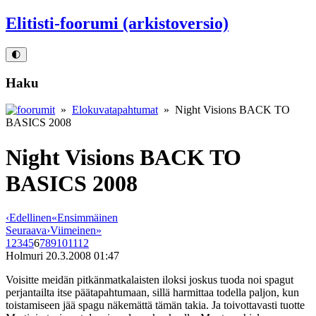
Elitisti-foorumi (arkistoversio)
🌓
Haku
»
Elokuvatapahtumat
» Night Visions BACK TO
BASICS 2008
Night Visions BACK TO
BASICS 2008
‹
Edellinen
«
Ensimmäinen
Seuraava
›
Viimeinen
»
1
2
3
4
5
6
7
8
9
10
11
12
Holmuri
20.3.2008 01:47
Voisitte meidän pitkänmatkalaisten iloksi joskus tuoda noi spagut
perjantailta itse päätapahtumaan, sillä harmittaa todella paljon, kun
toistamiseen jää spagu näkemättä tämän takia. Ja toivottavasti tuotte