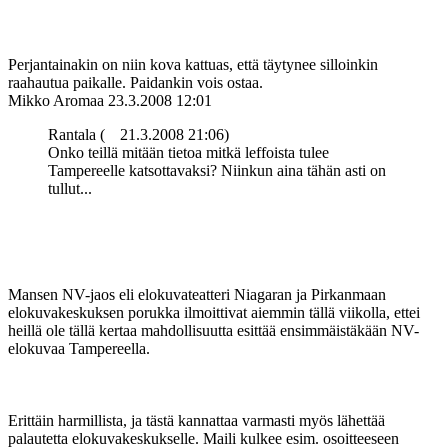
Perjantainakin on niin kova kattuas, että täytynee silloinkin
raahautua paikalle. Paidankin vois ostaa.
Mikko Aromaa
23.3.2008 12:01
Rantala (
21.3.2008 21:06)
Onko teillä mitään tietoa mitkä leffoista tulee
Tampereelle katsottavaksi? Niinkun aina tähän asti on
tullut...
Mansen NV-jaos eli elokuvateatteri Niagaran ja Pirkanmaan
elokuvakeskuksen porukka ilmoittivat aiemmin tällä viikolla, ettei
heillä ole tällä kertaa mahdollisuutta esittää ensimmäistäkään NV-
elokuvaa Tampereella.
Erittäin harmillista, ja tästä kannattaa varmasti myös lähettää
palautetta elokuvakeskukselle. Maili kulkee esim. osoitteeseen