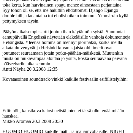
toka kerta, kun harvinainen spagu menee ainoastaan perjantaina.
Syy tohon oli se, että me haluttiin ehdottomsti Django-Django
double bill ja lauantaina toi ei olisi oikein toiminut. Ymmärrän kyllä
pettymyksen täysin.
Pääyön aikaisempi startti johtuu ihan käytännön syistä. Sunnuntai
aamupäivällä Engelissä näytetään eläkeläisille vanhoja dokumentteja
Helsingistä. Yleensä homma on mennyt plörinäksi, koska meillä
aikataulu venyvät ja Helsinki kuvan sijaista old timerit ovat
joutuneet seuraamaan jotain potku-päähän-mäiskettä. Muutenkin
musta on mukavampaa aloittaa jo ysiltä, koska seuraavana päivänä
pääseebariin aikaisemmin.
Antti Näyhä
20.3.2008 12:35
Kovatasoinen soundtrack-vinkki kaikille festivaalin esifiilistelyihin:
Edit: höh, kansikuva katosi netistä joten ei tässä ollut enää mitään
hauskaa.
Mikko Aromaa
20.3.2008 20:30
HUOMIO HUOMIO kaikille matti- ja maijamyöhäisille! NIGHT