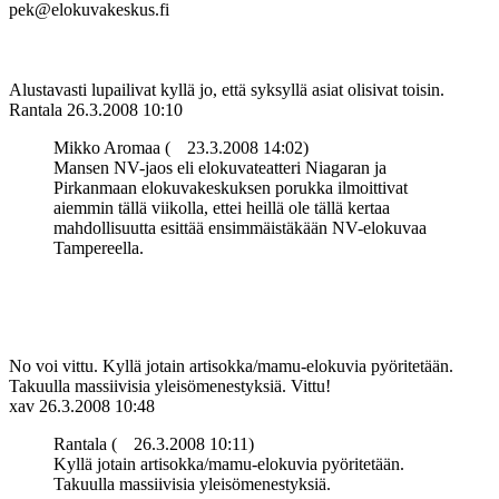
pek@elokuvakeskus.fi
Alustavasti lupailivat kyllä jo, että syksyllä asiat olisivat toisin.
Rantala
26.3.2008 10:10
Mikko Aromaa (
23.3.2008 14:02)
Mansen NV-jaos eli elokuvateatteri Niagaran ja
Pirkanmaan elokuvakeskuksen porukka ilmoittivat
aiemmin tällä viikolla, ettei heillä ole tällä kertaa
mahdollisuutta esittää ensimmäistäkään NV-elokuvaa
Tampereella.
No voi vittu. Kyllä jotain artisokka/mamu-elokuvia pyöritetään.
Takuulla massiivisia yleisömenestyksiä. Vittu!
xav
26.3.2008 10:48
Rantala (
26.3.2008 10:11)
Kyllä jotain artisokka/mamu-elokuvia pyöritetään.
Takuulla massiivisia yleisömenestyksiä.