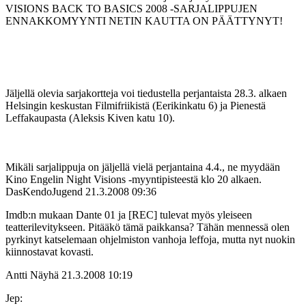
VISIONS BACK TO BASICS 2008 ‑SARJALIPPUJEN
ENNAKKOMYYNTI NETIN KAUTTA ON PÄÄTTYNYT!
Jäljellä olevia sarjakortteja voi tiedustella perjantaista 28.3. alkaen
Helsingin keskustan Filmifriikistä (Eerikinkatu 6) ja Pienestä
Leffakaupasta (Aleksis Kiven katu 10).
Mikäli sarjalippuja on jäljellä vielä perjantaina 4.4., ne myydään
Kino Engelin Night Visions ‑myyntipisteestä klo 20 alkaen.
DasKendoJugend
21.3.2008 09:36
Imdb:n mukaan Dante 01 ja [REC] tulevat myös yleiseen
teatterilevitykseen. Pitääkö tämä paikkansa? Tähän mennessä olen
pyrkinyt katselemaan ohjelmiston vanhoja leffoja, mutta nyt nuokin
kiinnostavat kovasti.
Antti Näyhä
21.3.2008 10:19
Jep: