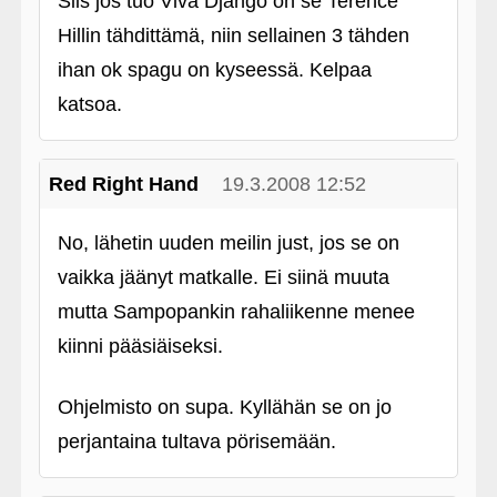
Siis jos tuo Viva Django on se Terence
Hillin tähdittämä, niin sellainen 3 tähden
ihan ok spagu on kyseessä. Kelpaa
katsoa.
Red Right Hand
19.3.2008 12:52
No, lähetin uuden meilin just, jos se on
vaikka jäänyt matkalle. Ei siinä muuta
mutta Sampopankin rahaliikenne menee
kiinni pääsiäiseksi.
Ohjelmisto on supa. Kyllähän se on jo
perjantaina tultava pörisemään.