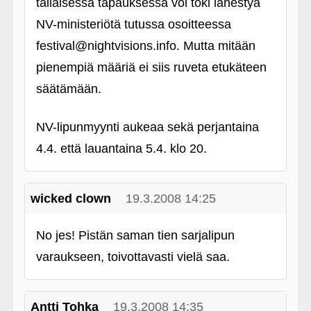
tällaisessa tapauksessa voi toki lähestyä
NV-ministeriötä tutussa osoitteessa
festival@nightvisions.info. Mutta mitään
pienempiä määriä ei siis ruveta etukäteen
säätämään.
NV-lipunmyynti aukeaa sekä perjantaina
4.4. että lauantaina 5.4. klo 20.
wicked clown
19.3.2008 14:25
No jes! Pistän saman tien sarjalipun
varaukseen, toivottavasti vielä saa.
Antti Tohka
19.3.2008 14:35