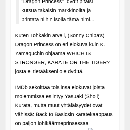
"Dragon Princess" ‑dvd:t pitäisi
kutsua takaisin markkinoilta ja
printata niihin isolla tämä nimi...
Kuten Tohkakin arveli, (Sonny Chiba's)
Dragon Princess on eri elokuva kuin K.
Yamaguchin ohjaama WHICH IS
STRONGER, KARATE OR THE TIGER?
josta ei tietääkseni ole dvd:tä.
IMDb sekoittaa toisiinsa elokuvat joista
molemmissa esiintyy Yasuaki (Shoji)
Kurata, mutta muut yhtäläisyydet ovat
vähissä: Back to Basicsin karatekaappaus
on paljon lohikäärmeprinsessaa