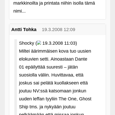
markkinoilta ja printata niihin isolla tämä
nimi...
Antti Tohka
19.3.2008 12:09
Shocky (
19.3.2008 11:03)
Miltei äärimmäisen kova tuo uusien
elokuvien setti. Ainoastaan Dante
01 epäilyttää suuresti – jätän
suosiolla väliin. Huvittavaa, että
joskus sai pelätä kuollakseen että
joutuu NV:ssä katsomaan jonkun
uuden leffan tyyliin The One, Ghost
Ship tms. ja nykyään joutuu
pelkäämään että missaa jonkun