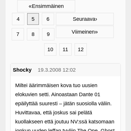
«
Ensimmäinen
›
4
5
6
Seuraava
»
Viimeinen
7
8
9
10
11
12
Shocky
19.3.2008 12:02
Miltei äärimmäisen kova tuo uusien
elokuvien setti. Ainoastaan Dante 01
epäilyttää suuresti – jätän suosiolla väliin.
Huvittavaa, että joskus sai pelätä
kuollakseen että joutuu NV:ssä katsomaan
jonkun uuden leffan tyyliin The One, Ghost