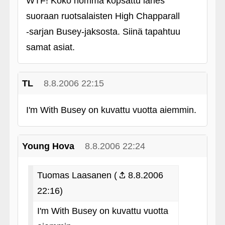
WTF! Koko homma kopsattu lähes
suoraan ruotsalaisten High Chapparall
‑sarjan Busey-jaksosta. Siinä tapahtuu
samat asiat.
TL
8.8.2006 22:15
I'm With Busey on kuvattu vuotta aiemmin.
Young Hova
8.8.2006 22:24
Tuomas Laasanen (
8.8.2006
22:16)
I'm With Busey on kuvattu vuotta