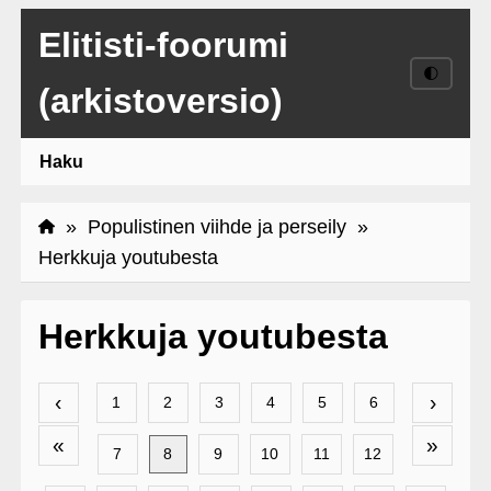
Elitisti-foorumi
🌓
(arkistoversio)
Haku
»
Populistinen viihde ja perseily
»
Herkkuja youtubesta
Herkkuja youtubesta
‹
›
1
2
3
4
5
6
«
»
7
8
9
10
11
12