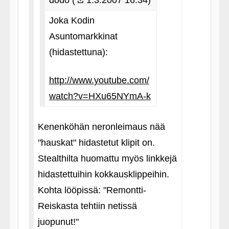
dodo (
1.3.2007 16:34)
Joka Kodin
Asuntomarkkinat
(hidastettuna):
http://www.youtube.com/
watch?v=HXu65NYmA-k
Kenenköhän neronleimaus nää
"hauskat" hidastetut klipit on.
Stealthilta huomattu myös linkkejä
hidastettuihin kokkausklippeihin.
Kohta lööpissä: "Remontti-
Reiskasta tehtiin netissä
juopunut!"