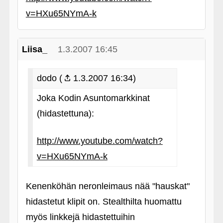
v=HXu65NYmA-k
Liisa_
1.3.2007 16:45
dodo (
1.3.2007 16:34)
Joka Kodin Asuntomarkkinat
(hidastettuna):
http://www.youtube.com/watch?
v=HXu65NYmA-k
Kenenköhän neronleimaus nää "hauskat"
hidastetut klipit on. Stealthilta huomattu
myös linkkejä hidastettuihin