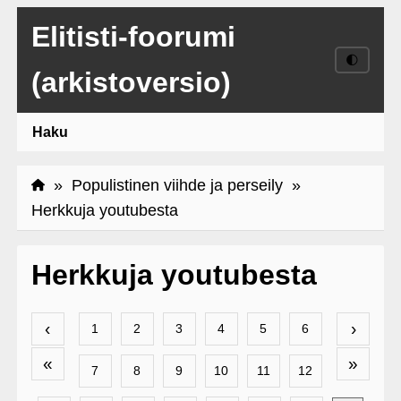
Elitisti-foorumi
🌓
(arkistoversio)
Haku
»
Populistinen viihde ja perseily
»
Herkkuja youtubesta
Herkkuja youtubesta
‹
›
1
2
3
4
5
6
«
»
7
8
9
10
11
12