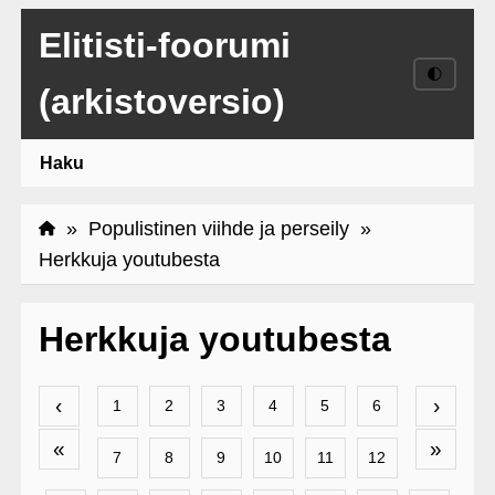
Elitisti-foorumi
🌓
(arkistoversio)
Haku
»
Populistinen viihde ja perseily
»
Herkkuja youtubesta
Herkkuja youtubesta
‹
›
1
2
3
4
5
6
«
»
7
8
9
10
11
12