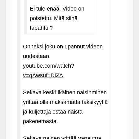
Ei tule enää. Video on
poistettu. Mitä siinä
tapahtui?
Onneksi joku on upannut videon
uudestaan
youtube.com/watch?
v=qAwsuf1DiZA
Sekava keski-ikäinen naisihminen
yrittää olla maksamatta taksikyytiä
ja kuljettaja estää naista
pakenemasta.
Sekava nainen yrittää vapautua