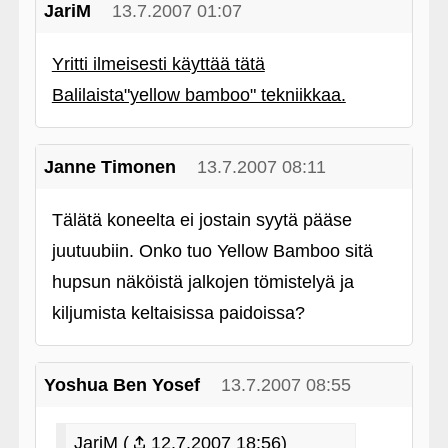
JariM
13.7.2007 01:07
Yritti ilmeisesti käyttää tätä
Balilaista"yellow bamboo" tekniikkaa.
Janne Timonen
13.7.2007 08:11
Tälätä koneelta ei jostain syytä pääse
juutuubiin. Onko tuo Yellow Bamboo sitä
hupsun näköistä jalkojen tömistelyä ja
kiljumista keltaisissa paidoissa?
Yoshua Ben Yosef
13.7.2007 08:55
JariM (
12.7.2007 18:56)