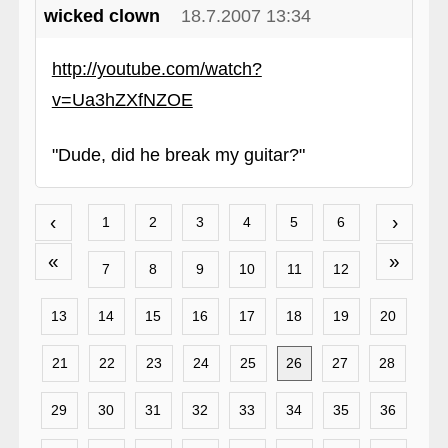
wicked clown
18.7.2007 13:34
http://youtube.com/watch?
v=Ua3hZXfNZOE
"Dude, did he break my guitar?"
‹
›
1
2
3
4
5
6
«
»
7
8
9
10
11
12
13
14
15
16
17
18
19
20
21
22
23
24
25
26
27
28
29
30
31
32
33
34
35
36