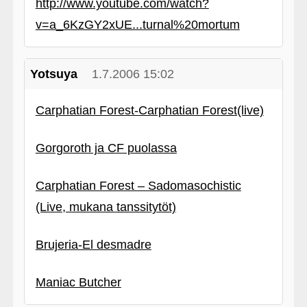
http://www.youtube.com/watch?
v=a_6KzGY2xUE...turnal%20mortum
Yotsuya
1.7.2006 15:02
Carphatian Forest-Carphatian Forest(live)
Gorgoroth ja CF puolassa
Carphatian Forest – Sadomasochistic
(Live, mukana tanssitytöt)
Brujeria-El desmadre
Maniac Butcher