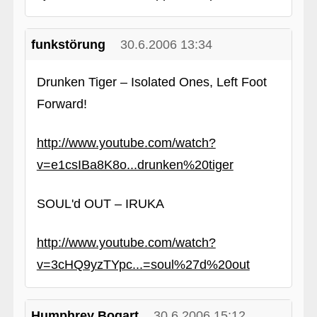
funkstörung
30.6.2006 13:34
Drunken Tiger – Isolated Ones, Left Foot
Forward!
http://www.youtube.com/watch?
v=e1csIBa8K8o...drunken%20tiger
SOUL'd OUT – IRUKA
http://www.youtube.com/watch?
v=3cHQ9yzTYpc...=soul%27d%20out
Humphrey Bogart
30.6.2006 15:12