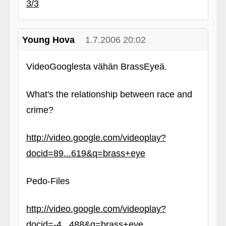
3/3
Young Hova
1.7.2006 20:02
VideoGooglesta vähän BrassEyeä.
What's the relationship between race and
crime?
http://video.google.com/videoplay?
docid=89...619&q=brass+eye
Pedo-Files
http://video.google.com/videoplay?
docid=-4...488&q=brass+eye