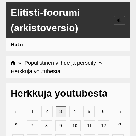
Elitisti-foorumi
🌓
(arkistoversio)
Haku
»
Populistinen viihde ja perseily
»
Herkkuja youtubesta
Herkkuja youtubesta
‹
›
1
2
3
4
5
6
«
»
7
8
9
10
11
12