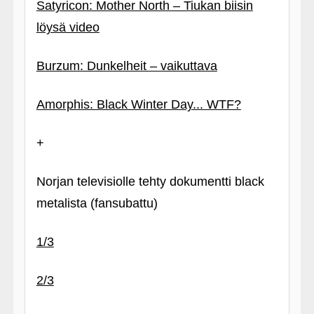
Satyricon: Mother North – Tiukan biisin
löysä video
Burzum: Dunkelheit – vaikuttava
Amorphis: Black Winter Day... WTF?
+
Norjan televisiolle tehty dokumentti black
metalista (fansubattu)
1/3
2/3