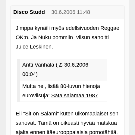
Disco Studd
30.6.2006 11:48
Jimppa kynäili myös edellsivuoden Reggae
OK:n. Ja Nuku pommiin ‑viisun sanoitti
Juice Leskinen.
Antti Vanhala (
30.6.2006
00:04)
Mutta hei, lisää 80-luvun hienoja
euroviisuja:
Sata salamaa 1987
.
Eli "Sit on Salami" kuten ulkomaalaiset sen
sanovat. Tämä on oikeasti hyvää matskua
ajalta ennen itäeurooppalaisia pornotähtiä.