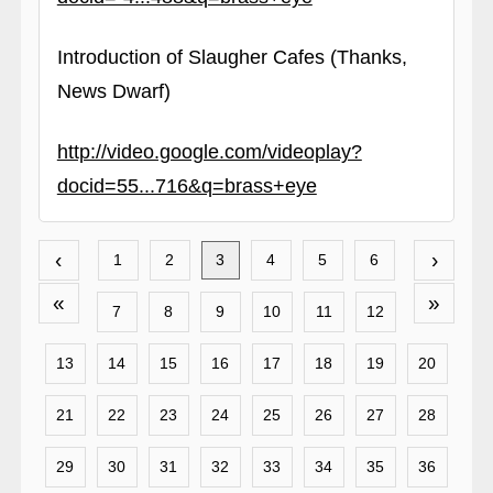
Introduction of Slaugher Cafes (Thanks,
News Dwarf)
http://video.google.com/videoplay?
docid=55...716&q=brass+eye
‹
›
1
2
3
4
5
6
«
»
7
8
9
10
11
12
13
14
15
16
17
18
19
20
21
22
23
24
25
26
27
28
29
30
31
32
33
34
35
36