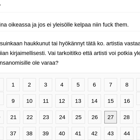
?
aina oikeassa ja jos ei yleisölle kelpaa niin fuck them.
 suinkaan haukkunut tai hyökännyt tätä ko. artistia vasta
liian kirjaimellisesti. Vai tarkoititko että artisti voi potkia
ansanomisille ole varaa?
1
2
3
4
5
6
7
8
9
10
11
12
13
14
15
16
0
21
22
23
24
25
26
27
28
37
38
39
40
41
42
43
44