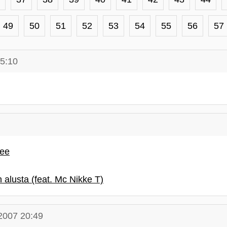
49
50
51
52
53
54
55
56
57
15:10
see
alusta (feat. Mc Nikke T)
2007 20:49