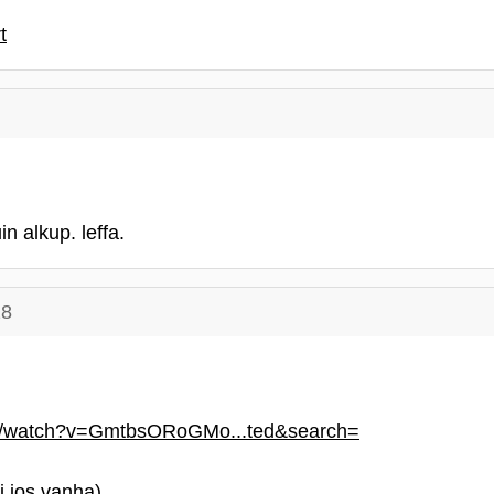
t
in alkup. leffa.
28
om/watch?v=GmtbsORoGMo...ted&search=
i jos vanha)