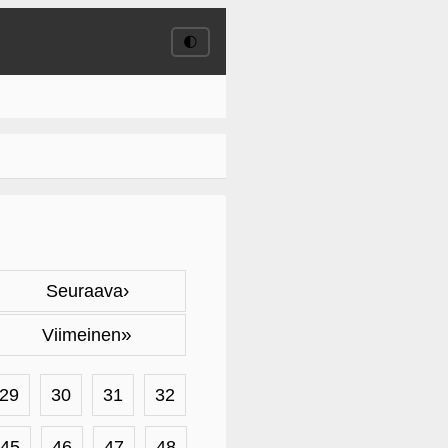
🌓
›
Seuraava
»
Viimeinen
29
30
31
32
45
46
47
48