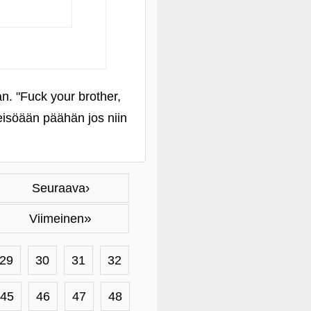
an. "Fuck your brother,
 yleisöään päähän jos niin
›
Seuraava
»
Viimeinen
29
30
31
32
45
46
47
48