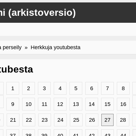
mi (arkistoversio)
a perseily
» Herkkuja youtubesta
tubesta
1
2
3
4
5
6
7
8
9
10
11
12
13
14
15
16
0
21
22
23
24
25
26
27
28
37
38
39
40
41
42
43
44