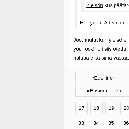
Yleisön
kusipäätä
Hell yeah. Artisti on 
Joo, mutta kun yleisö ei
you rock!" oli siis otettu 
haluaa eikä siinä vasta
‹
Edellinen
«
Ensimmäinen
17
18
19
2
33
34
35
36