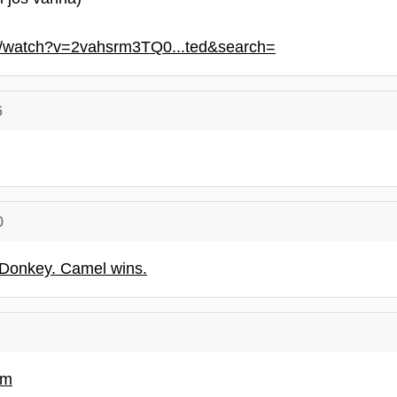
m/watch?v=2vahsrm3TQ0...ted&search=
6
0
 Donkey. Camel wins.
am