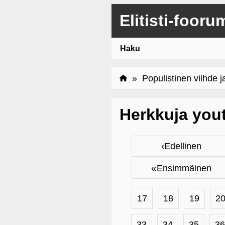
Elitisti-fooru
Haku
»
Populistinen viihde j
Herkkuja you
‹
Edellinen
«
Ensimmäinen
17
18
19
2
33
34
35
36