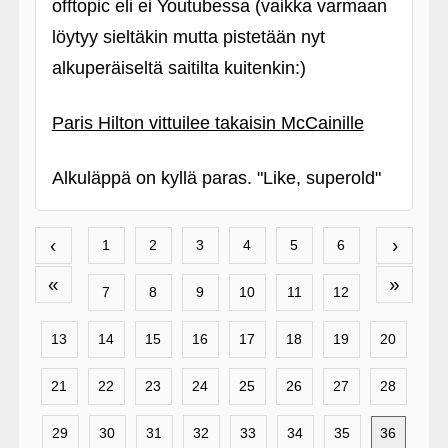
offtopic eli ei Youtubessa (vaikka varmaan
löytyy sieltäkin mutta pistetään nyt
alkuperäiseltä saitilta kuitenkin:)
Paris Hilton vittuilee takaisin McCainille
Alkuläppä on kyllä paras. "Like, superold"
‹
›
1
2
3
4
5
6
«
»
7
8
9
10
11
12
13
14
15
16
17
18
19
20
21
22
23
24
25
26
27
28
29
30
31
32
33
34
35
36