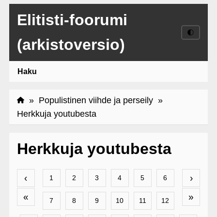
Elitisti-foorumi
🌓
(arkistoversio)
Haku
»
Populistinen viihde ja perseily
»
Herkkuja youtubesta
Herkkuja youtubesta
‹
›
1
2
3
4
5
6
«
»
7
8
9
10
11
12