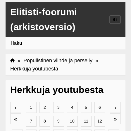
Elitisti-foorumi
🌓
(arkistoversio)
Haku
»
Populistinen viihde ja perseily
»
Herkkuja youtubesta
Herkkuja youtubesta
‹
›
1
2
3
4
5
6
«
»
7
8
9
10
11
12