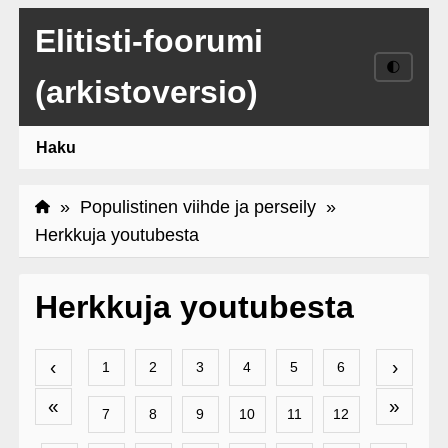
Elitisti-foorumi
🌓
(arkistoversio)
Haku
»
Populistinen viihde ja perseily
»
Herkkuja youtubesta
Herkkuja youtubesta
‹
›
1
2
3
4
5
6
«
»
7
8
9
10
11
12