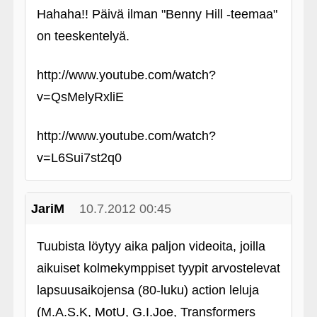
Hahaha!! Päivä ilman "Benny Hill ‑teemaa"
on teeskentelyä.
http://www.youtube.com/watch?
v=QsMelyRxliE
http://www.youtube.com/watch?
v=L6Sui7st2q0
JariM
10.7.2012 00:45
Tuubista löytyy aika paljon videoita, joilla
aikuiset kolmekymppiset tyypit arvostelevat
lapsuusaikojensa (80-luku) action leluja
(M.A.S.K, MotU, G.I.Joe, Transformers