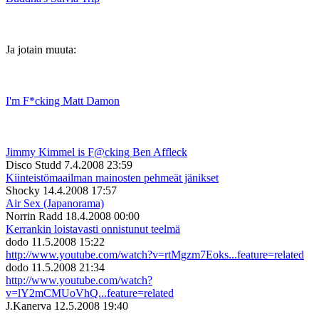
Ja jotain muuta:
I'm F*cking Matt Damon
Jimmy Kimmel is F@cking Ben Affleck
Disco Studd
7.4.2008 23:59
Kiinteistömaailman mainosten pehmeät jänikset
Shocky
14.4.2008 17:57
Air Sex (Japanorama)
Norrin Radd
18.4.2008 00:00
Kerrankin loistavasti onnistunut teelmä
dodo
11.5.2008 15:22
http://www.youtube.com/watch?v=rtMgzm7Eoks...feature=related
dodo
11.5.2008 21:34
http://www.youtube.com/watch?
v=lY2mCMUoVhQ...feature=related
J.Kanerva
12.5.2008 19:40