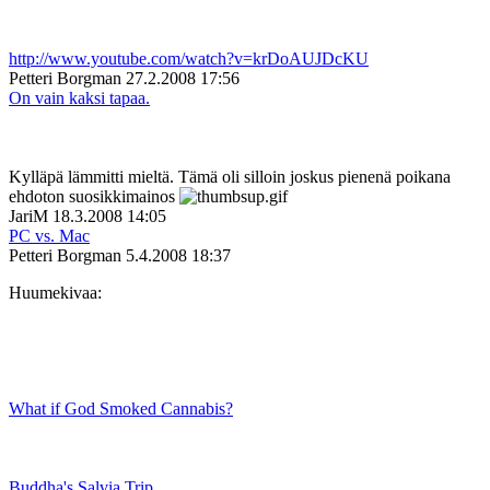
http://www.youtube.com/watch?v=krDoAUJDcKU
Petteri Borgman
27.2.2008 17:56
On vain kaksi tapaa.
Kylläpä lämmitti mieltä. Tämä oli silloin joskus pienenä poikana
ehdoton suosikkimainos
JariM
18.3.2008 14:05
PC vs. Mac
Petteri Borgman
5.4.2008 18:37
Huumekivaa:
What if God Smoked Cannabis?
Buddha's Salvia Trip