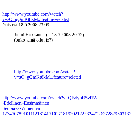
http://www.youtube.com/watch?
v=sO_gQmKt8kM...feature=related
Yotsuya
18.5.2008 23:09
Jouni Hokkanen (
18.5.2008 20:52)
(onko tämä ollut jo?)
http://www.youtube.com/watch?
v=sO_gQmKt8kM...feature=related
http://www.youtube.com/watch?v=QBdyhR5vfFA
‹
Edellinen
«
Ensimmäinen
Seuraava
›
Viimeinen
»
1
2
3
4
5
6
7
8
9
10
11
12
13
14
15
16
17
18
19
20
21
22
23
24
25
26
27
28
29
30
31
32