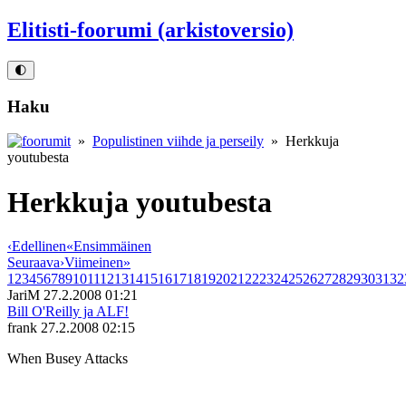
Elitisti-foorumi (arkistoversio)
🌓
Haku
»
Populistinen viihde ja perseily
» Herkkuja
youtubesta
Herkkuja youtubesta
‹
Edellinen
«
Ensimmäinen
Seuraava
›
Viimeinen
»
1
2
3
4
5
6
7
8
9
10
11
12
13
14
15
16
17
18
19
20
21
22
23
24
25
26
27
28
29
30
31
32
JariM
27.2.2008 01:21
Bill O'Reilly ja ALF!
frank
27.2.2008 02:15
When Busey Attacks