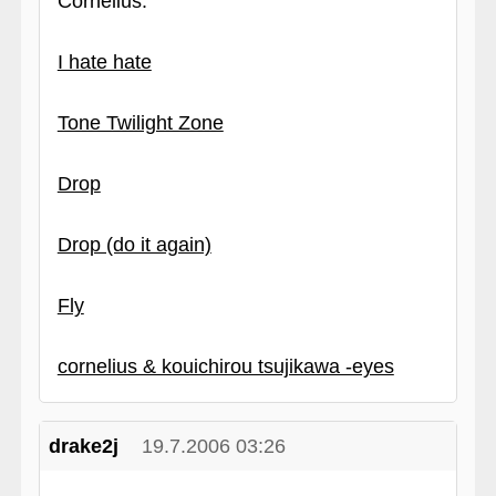
Cornelius:
I hate hate
Tone Twilight Zone
Drop
Drop (do it again)
Fly
cornelius & kouichirou tsujikawa ‑eyes
drake2j
19.7.2006 03:26