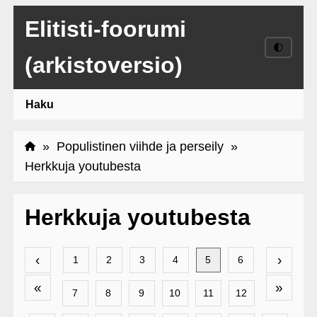
Elitisti-foorumi
🌓
(arkistoversio)
Haku
»
Populistinen viihde ja perseily
»
Herkkuja youtubesta
Herkkuja youtubesta
‹
›
1
2
3
4
5
6
«
»
7
8
9
10
11
12