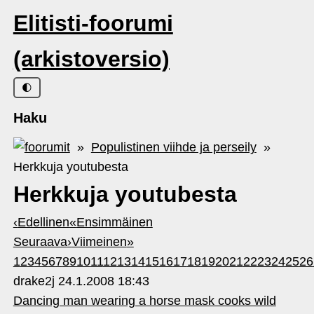
Elitisti-foorumi
(arkistoversio)
🌓
Haku
»
Populistinen viihde ja perseily
»
Herkkuja youtubesta
Herkkuja youtubesta
‹
Edellinen
«
Ensimmäinen
Seuraava
›
Viimeinen
»
1
2
3
4
5
6
7
8
9
10
11
12
13
14
15
16
17
18
19
20
21
22
23
24
25
26
drake2j
24.1.2008 18:43
Dancing man wearing a horse mask cooks wild