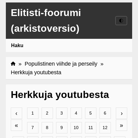
Elitisti-foorumi
🌓
(arkistoversio)
Haku
»
Populistinen viihde ja perseily
»
Herkkuja youtubesta
Herkkuja youtubesta
‹
›
1
2
3
4
5
6
«
»
7
8
9
10
11
12