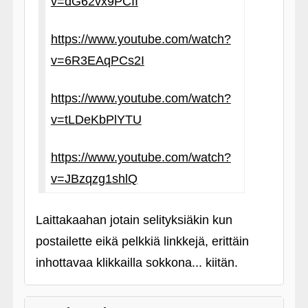
v=dG62vx9PCII
https://www.youtube.com/watch?
v=6R3EAqPCs2I
https://www.youtube.com/watch?
v=tLDeKbPlYTU
https://www.youtube.com/watch?
v=JBzqzg1shlQ
Laittakaahan jotain selityksiäkin kun
postailette eikä pelkkiä linkkejä, erittäin
inhottavaa klikkailla sokkona... kiitän.