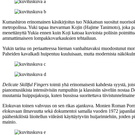
Kumashiron erinomainen käsikirjoitus tuo Nikkatsun suositut nuoriso
metropolissa. Yuki tapaa itsevarman Kojin (
Hajime Tanimoto
), joka p
menettänyttä Yukia ennen kuin Koji katoaa kuvioista poliisin poimittua
ammattimaiseen lompakkovarkauksien tehtailuun.
Yukin tarina on periaatteessa hieman vanhahtavaksi muodostunut morali
Paheiden kavalkadi huipentuu kuuluisaan, mutta modernista näkökulm
Delicate Skillful Fingers
toimii yhä erinomaisesti kahdesta syystä, joi
pianomusiikista intensiivisiin rumpuihin ja klassisiin säveliin nostaa
De
muutamia huippujaksoja, kuten bussissa suoritettava tiivistunnelmaine
Elokuvan toinen vahvuus on sen rikas ajankuva. Monien Roman Porno
elokuvaan ilmavuutta sekä dokumentoi samalla vuoden 1972 japanilai
päähenkilöstä liioitellun viileästi käyttäytyviin huijarimiehiin, joiden
mainio.