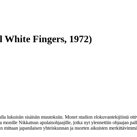
ul White Fingers, 1972)
ukuisiin sisäisiin muutoksiin. Monet studion elokuvantekijöistä ottivat
 monille Nikkatsun apulaisohjaajille, jotka nyt ylennettiin ohjaajan pal
n mittaan japanilaisen yhteiskunnan ja nuorten aikuisten merkittävimmäk