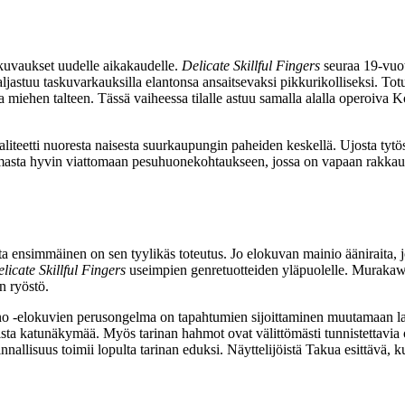
kuvaukset uudelle aikakaudelle.
Delicate Skillful Fingers
seuraa 19‑vuot
aljastuu taskuvarkauksilla elantonsa ansaitsevaksi pikkurikolliseksi. To
 miehen talteen. Tässä vaiheessa tilalle astuu samalla alalla operoiva K
teetti nuoresta naisesta suurkaupungin paheiden keskellä. Ujosta tytös
asta hyvin viattomaan pesuhuonekohtaukseen, jossa on vapaan rakkaude
sta ensimmäinen on sen tyylikäs toteutus. Jo elokuvan mainio ääniraita,
licate Skillful Fingers
useimpien genretuotteiden yläpuolelle. Murakawa
n ryöstö.
 ‑elokuvien perusongelma on tapahtumien sijoittaminen muutamaan la
sta katunäkymää. Myös tarinan hahmot ovat välittömästi tunnistettavia
 pinnallisuus toimii lopulta tarinan eduksi. Näyttelijöistä Takua esittäv