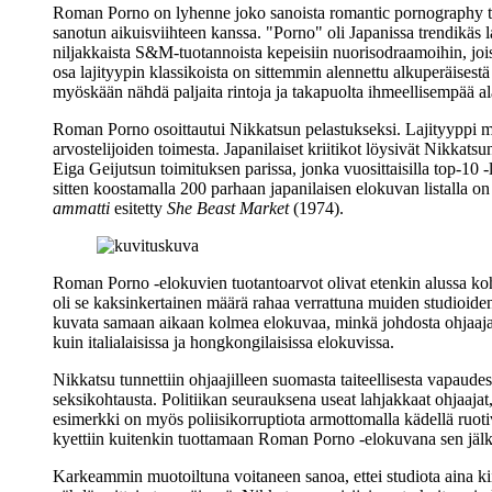
Roman Porno on lyhenne joko sanoista romantic pornography tai 
sanotun aikuisviihteen kanssa. "Porno" oli Japanissa trendikäs 
niljakkaista S&M-tuotannoista kepeisiin nuorisodraamoihin, joi
osa lajityypin klassikoista on sittemmin alennettu alkuperäise
myöskään nähdä paljaita rintoja ja takapuolta ihmeellisempää al
Roman Porno osoittautui Nikkatsun pelastukseksi. Lajityyppi m
arvostelijoiden toimesta. Japanilaiset kriitikot löysivät Nikkatsu
Eiga Geijutsun toimituksen parissa, jonka vuosittaisilla top‑1
sitten koostamalla 200 parhaan japanilaisen elokuvan listalla
ammatti
esitetty
She Beast Market
(1974).
Roman Porno ‑elokuvien tuotantoarvot olivat etenkin alussa koht
oli se kaksinkertainen määrä rahaa verrattuna muiden studioiden p
kuvata samaan aikaan kolmea elokuvaa, minkä johdosta ohjaajat 
kuin italialaisissa ja hongkongilaisissa elokuvissa.
Nikkatsu tunnettiin ohjaajilleen suomasta taiteellisesta vapaud
seksikohtausta. Politiikan seurauksena useat lahjakkaat ohjaaja
esimerkki on myös poliisikorruptiota armottomalla kädellä ruot
kyettiin kuitenkin tuottamaan Roman Porno ‑elokuvana sen jälke
Karkeammin muotoiltuna voitaneen sanoa, ettei studiota aina k