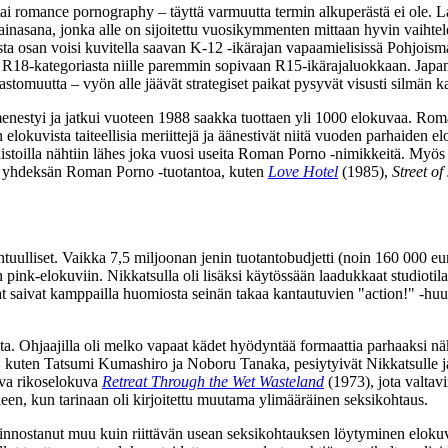
romance pornography – täyttä varmuutta termin alkuperästä ei ole. Laji
lainasana, jonka alle on sijoitettu vuosikymmenten mittaan hyvin vaihte
sta osan voisi kuvitella saavan K‑12 ‑ikärajan vapaamielisissä Pohjoism
stä R18-kategoriasta niille paremmin sopivaan R15-ikärajaluokkaan. Jap
astomuutta – vyön alle jäävät strategiset paikat pysyvät visusti silmän 
enestyi ja jatkui vuoteen 1988 saakka tuottaen yli 1000 elokuvaa. Rom
n elokuvista taiteellisia meriittejä ja äänestivät niitä vuoden parhaiden 
0 ‑listoilla nähtiin lähes joka vuosi useita Roman Porno ‑nimikkeitä.
 on yhdeksän Roman Porno ‑tuotantoa, kuten
Love Hotel
(1985),
Street of
uulliset. Vaikka 7,5 miljoonan jenin tuotantobudjetti (noin 160 000 eur
ink-elokuviin. Nikkatsulla oli lisäksi käytössään laadukkaat studiotilat, 
saivat kamppailla huomiosta seinän takaa kantautuvien "action!" ‑huuto
esta. Ohjaajilla oli melko vapaat kädet hyödyntää formaattia parhaaksi n
t, kuten
Tatsumi Kumashiro
ja
Noboru Tanaka
, pesiytyivät Nikkatsulle
iva rikoselokuva
Retreat Through the Wet Wasteland
(1973), jota valtavi
en, kun tarinaan oli kirjoitettu muutama ylimääräinen seksikohtaus.
iinnostanut muu kuin riittävän usean seksikohtauksen löytyminen eloku