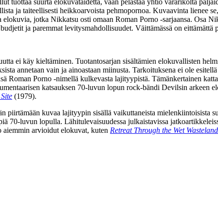
ollut tuottaa suurta elokuvataidetta, vaan pelastaa yhtiö vararikolta pa
ellista ja taiteellisesti heikkoarvoista pehmopornoa. Kuvaavinta lienee s
ia elokuvia, jotka Nikkatsu osti omaan Roman Porno ‑sarjaansa. Osa Nik
budjetit ja paremmat levitysmahdollisuudet. Väittämässä on eittämättä p
a ei käy kieltäminen. Tuotantosarjan sisältämien elokuvallisten helmien 
ista annetaan vain ja ainoastaan miinusta. Tarkoituksena ei ole esitellä
ävänsä Roman Porno ‑nimellä kulkevasta lajityypistä. Tämänkertainen kat
umentaarisen katsauksen 70‑luvun lopun rock-bändi
Devilsin
arkeen e
Site
(1979).
ään piirtämään kuvaa lajityypin sisällä vaikuttaneista mielenkiintoisist
tyyppiä 70‑luvun lopulla. Lähitulevaisuudessa julkaistavissa jatkoartik
ä jo aiemmin arvioidut elokuvat, kuten
Retreat Through the Wet Wasteland