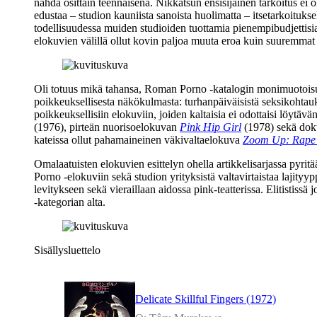
nähdä osittain teennäisenä. Nikkatsun ensisijainen tarkoitus ei 
edustaa – studion kauniista sanoista huolimatta – itsetarkoituks
todellisuudessa muiden studioiden tuottamia pienempibudjettis
elokuvien välillä ollut kovin paljoa muuta eroa kuin suuremmat 
Oli totuus mikä tahansa, Roman Porno ‑katalogin monimuotoisuutt
poikkeuksellisesta näkökulmasta: turhanpäiväisistä seksikohtauks
poikkeuksellisiin elokuviin, joiden kaltaisia ei odottaisi löyt
(1976), pirteän nuorisoelokuvan
Pink Hip Girl
(1978) sekä dok
kateissa ollut pahamaineinen väkivaltaelokuva
Zoom Up: Rape 
Omalaatuisten elokuvien esittelyn ohella artikkelisarjassa pyrit
Porno ‑elokuviin sekä studion yrityksistä valtavirtaistaa laji
levitykseen sekä vieraillaan aidossa pink-teatterissa. Elitistiss
‑kategorian alta.
Sisällysluettelo
Delicate Skillful Fingers (1972)