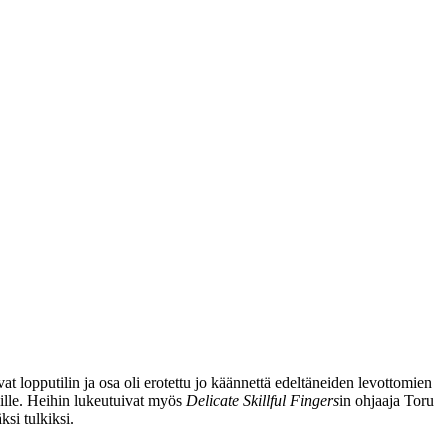
 lopputilin ja osa oli erotettu jo käännettä edeltäneiden levottomien
lille. Heihin lukeutuivat myös
Delicate Skillful Fingers
in ohjaaja
Toru
si tulkiksi.