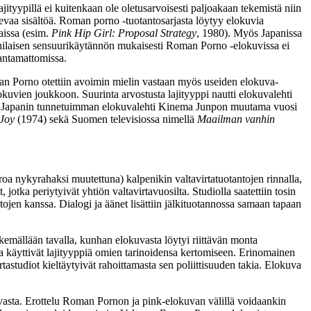
tyypillä ei kuitenkaan ole oletusarvoisesti paljoakaan tekemistä niin
levaa sisältöä. Roman porno ‑tuotantosarjasta löytyy elokuvia
aissa (esim.
Pink Hip Girl: Proposal Strategy
, 1980). Myös Japanissa
anilaisen sensuurikäytännön mukaisesti Roman Porno ‑elokuvissa ei
kantamattomissa.
an Porno otettiin avoimin mielin vastaan myös useiden elokuva-
elokuvien joukkoon. Suurinta arvostusta lajityyppi nautti elokuvalehti
 Myös Japanin tunnetuimman elokuvalehti Kinema Junpon muutama vuosi
 Joy
(1974) sekä Suomen televisiossa nimellä
Maailman vanhin
oa nykyrahaksi muutettuna) kalpenikin valtavirtatuotantojen rinnalla,
jotka periytyivät yhtiön valtavirtavuosilta. Studiolla saatettiin tosin
jen kanssa. Dialogi ja äänet lisättiin jälkituotannossa samaan tapaan
äkemällään tavalla, kunhan elokuvasta löytyi riittävän monta
 ja käyttivät lajityyppiä omien tarinoidensa kertomiseen. Erinomainen
rtastudiot kieltäytyivät rahoittamasta sen poliittisuuden takia. Elokuva
vasta. Erottelu Roman Pornon ja pink-elokuvan välillä voidaankin