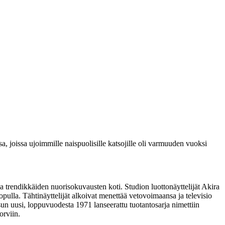
, joissa ujoimmille naispuolisille katsojille oli varmuuden vuoksi
a trendikkäiden nuorisokuvausten koti. Studion luottonäyttelijät
Akira
ulla. Tähtinäyttelijät alkoivat menettää vetovoimaansa ja televisio
sun uusi, loppuvuodesta 1971 lanseerattu tuotantosarja nimettiin
orviin.