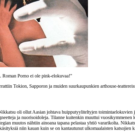
t. Roman Porno ei ole pink-elokuvaa!"
erattiin Tokion, Sapporon ja muiden suurkaupunkien arthouse-teattereissa
katsu oli ollut Aasian johtava huipputyyliteltyjen toimintaelokuvien j
eetteja ja nuorisoidoleja. Tilanne kuitenkin muuttui vuosikymmenen lop
ategian muutos nähtiin ainoana tapana pelastaa yhtiö vararikolta. Nikkat
äsityksiä niin kauan kuin se on kantautunut ulkomaalaisten katsojien k