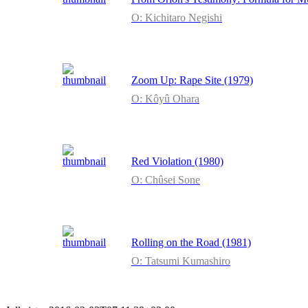
O: Kichitaro Negishi
Zoom Up: Rape Site (1979)
O: Kôyû Ohara
Red Violation (1980)
O: Chûsei Sone
Rolling on the Road (1981)
O: Tatsumi Kumashiro