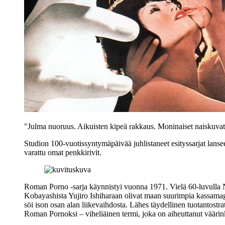
"Julma nuoruus. Aikuisten kipeä rakkaus. Moninaiset naiskuva
Studion 100‑vuotissyntymäpäivää juhlistaneet esityssarjat lanse
varattu omat penkkirivit.
Roman Porno ‑sarja käynnistyi vuonna 1971. Vielä 60‑luvulla Nik
Kobayashista
Yujiro Ishiharaan
olivat maan suurimpia kassamagn
söi ison osan alan liikevaihdosta. Lähes täydellinen tuotantostr
Roman Pornoksi – viheliäinen termi, joka on aiheuttanut väärink