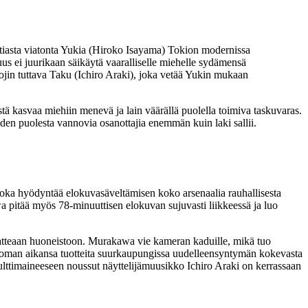
iasta viatonta Yukia (
Hiroko Isayama
) Tokion modernissa
tuus ei juurikaan säikäytä vaaralliselle miehelle sydämensä
ojin tuttava Taku (
Ichiro Araki
), joka vetää Yukin mukaan
tä kasvaa miehiin menevä ja lain väärällä puolella toimiva taskuvaras.
n puolesta vannovia osanottajia enemmän kuin laki sallii.
 joka hyödyntää elokuvasäveltämisen koko arsenaalia rauhallisesta
 pitää myös 78‑minuuttisen elokuvan sujuvasti liikkeessä ja luo
tteaan huoneistoon. Murakawa vie kameran kaduille, mikä tuo
 oman aikansa tuotteita suurkaupungissa uudelleensyntymän kokevasta
ä, kulttimaineeseen noussut näyttelijämuusikko Ichiro Araki on kerrassaan