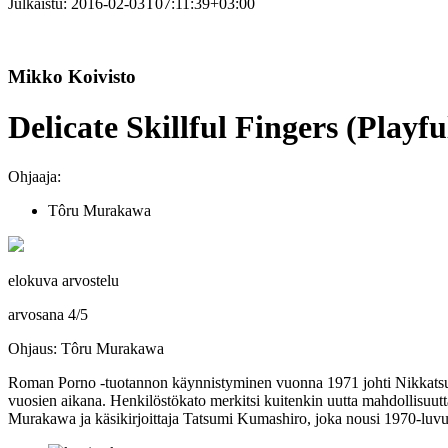
Julkaistu:
2016-02-03T07:11:39+03:00
Mikko Koivisto
Delicate Skillful Fingers (Playf
Ohjaaja:
Tôru Murakawa
elokuva arvostelu
arvosana
4
/
5
Ohjaus: Tôru Murakawa
Roman Porno ‑tuotannon käynnistyminen vuonna 1971 johti Nikkatsulla l
vuosien aikana. Henkilöstökato merkitsi kuitenkin uutta mahdollisuutta
Murakawa
ja käsikirjoittaja
Tatsumi Kumashiro
, joka nousi 1970‑luvu