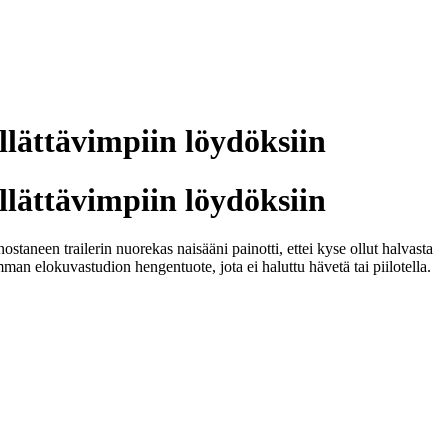
llättävimpiin löydöksiin
llättävimpiin löydöksiin
taneen trailerin nuorekas naisääni painotti, ettei kyse ollut halvasta
an elokuvastudion hengentuote, jota ei haluttu hävetä tai piilotella.