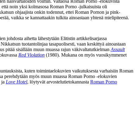
ljaiden naisvartaloiden voimin. Valtaosa Roman Porno ‑elokuvista
e, että noin yksi kolmasosa Roman Porno ‑julkaisuista oli
katsun ohjaajista onkin todennut, ettei Roman Pornon ja pink-
erää, vaikka se kannattaakin tulkita ainoastaan yhtenä mielipiteenä.
johdosta aihetta lähestytään Elitistin artikkelisarjassa
 Nikkatsun tuotantolinjaa tasapuolisesti, vaan keskittyä ainoastaan
taus pitää sisällään muun muassa rajun väkivaltatutkielman
Assault
lokuvassa
Red Violation
(1980). Mukana on myös vuosikymmenet
a suuntauksista, kuten toimintaelokuvien vaikutuksesta varhaisiin Roman
keleissa perehdytään myös muun muassa Roman Porno ‑elokuvien
ja
Love Hotel
, löytyvät arvostelutietokannasta
Roman Porno