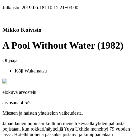
Julkaistu:
2019-06-18T10:15:21+03:00
Mikko Koivisto
A Pool Without Water (1982)
Ohjaaja:
Kōji Wakamatsu
elokuva arvostelu
arvosana
4.5
/
5
Miesten ja naisten yhteiselon vaikeudesta.
Japanilainen populaarikulttuuri menetti keväällä yhden pahoista
pojistaan, kun rokkari/näyttelijä
Yuya Uchida
menehtyi 79 vuoden
iässä. Hotellihuoneita paskaksi pistänyt ja kumppaneitaan