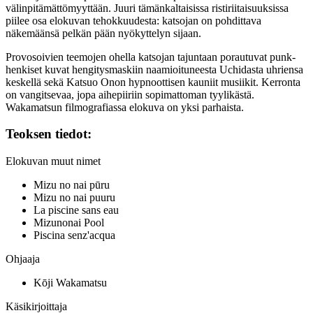
välinpitämättömyyttään. Juuri tämänkaltaisissa ristiriitaisuuksissa
piilee osa elokuvan tehokkuudesta: katsojan on pohdittava
näkemäänsä pelkän pään nyökyttelyn sijaan.
Provosoivien teemojen ohella katsojan tajuntaan porautuvat punk-
henkiset kuvat hengitysmaskiin naamioituneesta Uchidasta uhriensa
keskellä sekä
Katsuo Onon
hypnoottisen kauniit musiikit. Kerronta
on vangitsevaa, jopa aihepiiriin sopimattoman tyylikästä.
Wakamatsun filmografiassa elokuva on yksi parhaista.
Teoksen tiedot:
Elokuvan muut nimet
Mizu no nai pūru
Mizu no nai puuru
La piscine sans eau
Mizunonai Pool
Piscina senz'acqua
Ohjaaja
Kōji Wakamatsu
Käsikirjoittaja