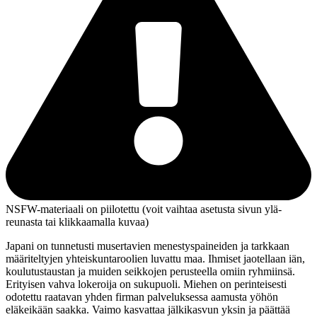
NSFW-materiaali on piilotettu (voit vaihtaa asetusta sivun ylä­
reunasta tai klikkaamalla kuvaa)
Japani on tunnetusti musertavien menestyspaineiden ja tarkkaan
määriteltyjen yhteiskuntaroolien luvattu maa. Ihmiset jaotellaan iän,
koulutustaustan ja muiden seikkojen perusteella omiin ryhmiinsä.
Erityisen vahva lokeroija on sukupuoli. Miehen on perinteisesti
odotettu raatavan yhden firman palveluksessa aamusta yöhön
eläkeikään saakka. Vaimo kasvattaa jälkikasvun yksin ja päättää