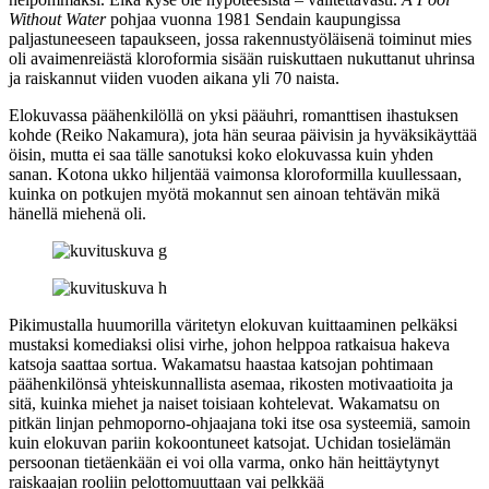
Without Water
pohjaa vuonna 1981 Sendain kaupungissa
paljastuneeseen tapaukseen, jossa rakennustyöläisenä toiminut mies
oli avaimenreiästä kloroformia sisään ruiskuttaen nukuttanut uhrinsa
ja raiskannut viiden vuoden aikana yli 70 naista.
Elokuvassa päähenkilöllä on yksi pääuhri, romanttisen ihastuksen
kohde (
Reiko Nakamura
), jota hän seuraa päivisin ja hyväksikäyttää
öisin, mutta ei saa tälle sanotuksi koko elokuvassa kuin yhden
sanan. Kotona ukko hiljentää vaimonsa kloroformilla kuullessaan,
kuinka on potkujen myötä mokannut sen ainoan tehtävän mikä
hänellä miehenä oli.
Pikimustalla huumorilla väritetyn elokuvan kuittaaminen pelkäksi
mustaksi komediaksi olisi virhe, johon helppoa ratkaisua hakeva
katsoja saattaa sortua. Wakamatsu haastaa katsojan pohtimaan
päähenkilönsä yhteiskunnallista asemaa, rikosten motivaatioita ja
sitä, kuinka miehet ja naiset toisiaan kohtelevat. Wakamatsu on
pitkän linjan pehmoporno-ohjaajana toki itse osa systeemiä, samoin
kuin elokuvan pariin kokoontuneet katsojat. Uchidan tosielämän
persoonan tietäenkään ei voi olla varma, onko hän heittäytynyt
raiskaajan rooliin pelottomuuttaan vai pelkkää