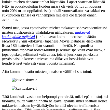
kuinka miehen tienaamat rahat käytetään. Lapset saatetaan lähettää
tyttö‑ ja poikakouluihin (joiden määrä oli vielä 80‑luvun lopussa
noin 20% maan oppilaitoksista) mikäli vuorovaikutus vastakkaisen
sukupuolen kanssa ei vanhempien mielestä ole tarpeen ennen
avioliittoa.
Syntyi maa, jossa epätoivoiset miehet makaavat sadevesiviemäreissä
naisten alushousuista vilahduksen nähdäkseen,
maksavat
koulutytöille treffeistä
ja rahoittavat kolminumeroisen määrän
Molester's Train
‑elokuvia (Japanese Movie Database ‑tietokanta
listaa 186 teatteriensi-illan saanutta nimikettä). Naispuolista
juttuseuraa tarjoavat hostess-klubit ja seuralaispalvelut ovat liike‑ ja
jopa opiskelijaelämässä valtavirtaa, jota ei juurikaan paheksuta
(myös naisille komeaa miesseuraa diilaavat host-klubit ovat
trendiytyneet vahvasti viime vuosikymmeninä).
Aito kommunikaatio miesten ja naisten välillä ei siis toimi.
Tätä kontekstia vasten on helpompi ymmärtää, miksi epäonnistujaksi
tuomittu, mutta vallantunnetta halajava japanilaismies saattaisi kokea
nukkuvien naisten hyväksikäytön hereillä olevien treffailemista
helpommaksi. Eikä kyse ole hypoteesista – valitettavasti.
A Pool