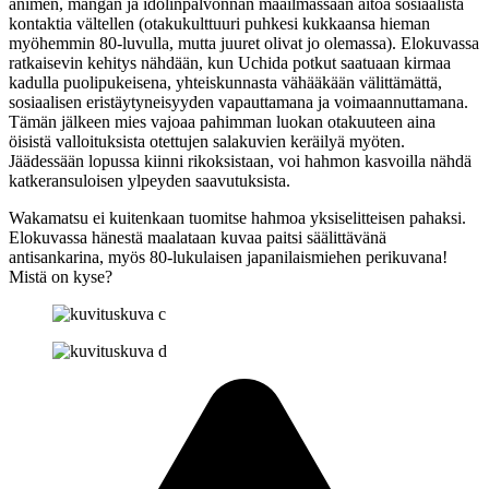
animen, mangan ja idolinpalvonnan maailmassaan aitoa sosiaalista
kontaktia vältellen (otakukulttuuri puhkesi kukkaansa hieman
myöhemmin 80‑luvulla, mutta juuret olivat jo olemassa). Elokuvassa
ratkaisevin kehitys nähdään, kun Uchida potkut saatuaan kirmaa
kadulla puolipukeisena, yhteiskunnasta vähääkään välittämättä,
sosiaalisen eristäytyneisyyden vapauttamana ja voimaannuttamana.
Tämän jälkeen mies vajoaa pahimman luokan otakuuteen aina
öisistä valloituksista otettujen salakuvien keräilyä myöten.
Jäädessään lopussa kiinni rikoksistaan, voi hahmon kasvoilla nähdä
katkeransuloisen ylpeyden saavutuksista.
Wakamatsu ei kuitenkaan tuomitse hahmoa yksiselitteisen pahaksi.
Elokuvassa hänestä maalataan kuvaa paitsi säälittävänä
antisankarina, myös 80‑lukulaisen japanilaismiehen perikuvana!
Mistä on kyse?