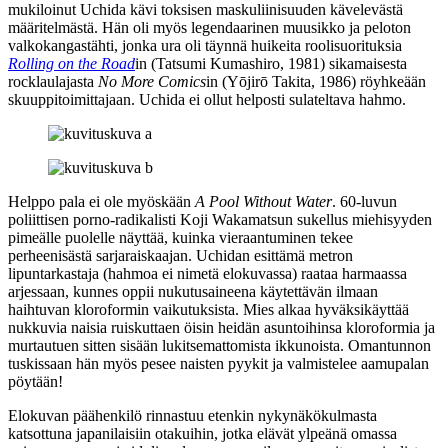
mukiloinut Uchida kävi toksisen maskuliinisuuden kävelevästä
määritelmästä. Hän oli myös legendaarinen muusikko ja peloton
valkokangastähti, jonka ura oli täynnä huikeita roolisuorituksia
Rolling on the Road
in (
Tatsumi Kumashiro
, 1981) sikamaisesta
rocklaulajasta
No More Comics
in (
Yōjirō Takita
, 1986) röyhkeään
skuuppitoimittajaan. Uchida ei ollut helposti sulateltava hahmo.
Helppo pala ei ole myöskään
A Pool Without Water
. 60‑luvun
poliittisen porno-radikalisti
Koji Wakamatsun
sukellus miehisyyden
pimeälle puolelle näyttää, kuinka vieraantuminen tekee
perheenisästä sarjaraiskaajan. Uchidan esittämä metron
lipuntarkastaja (hahmoa ei nimetä elokuvassa) raataa harmaassa
arjessaan, kunnes oppii nukutusaineena käytettävän ilmaan
haihtuvan kloroformin vaikutuksista. Mies alkaa hyväksikäyttää
nukkuvia naisia ruiskuttaen öisin heidän asuntoihinsa kloroformia ja
murtautuen sitten sisään lukitsemattomista ikkunoista. Omantunnon
tuskissaan hän myös pesee naisten pyykit ja valmistelee aamupalan
pöytään!
Elokuvan päähenkilö rinnastuu etenkin nykynäkökulmasta
katsottuna japanilaisiin otakuihin, jotka elävät ylpeänä omassa