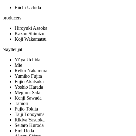
Eiichi Uchida
producers
Hiroyuki Asaoka
Kazuo Shimizu
Kōji Wakamatsu
Näyttelijät
Yūya Uchida
Mie
Reiko Nakamura
Yumiko Fujita
Fujio Akatsuka
Yoshio Harada
Megumi Saki
Kenji Sawada
Tamori
Fujio Tokita
Taiji Tonoyama
Rikiya Yasuoka
Seitarō Kuroda
Emi Ueda