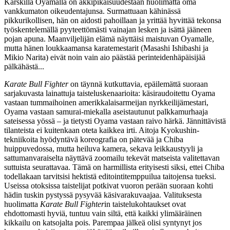
Karskilla Oyamalla on äkkipikaisuudestaan huolimatta oma
vankkumaton oikeudentajunsa. Surmattuaan kähinässä
pikkurikollisen, hän on aidosti pahoillaan ja yrittää hyvittää tekonsa
työskentelemällä pyyteettömästi vainajan lesken ja isättä jääneen
pojan apuna. Maanviljelijän elämä näyttäisi maistuvan Oyamalle,
mutta hänen loukkaamansa karatemestarit (
Masashi Ishibashi
ja
Mikio Narita
) eivät noin vain aio päästää perinteidenhäpäisijää
pälkähästä...
Karate Bull Fighter
on täynnä kutkuttavia, epäilemättä suoraan
sarjakuvasta lainattuja taisteluskenaarioita: käsiraudoitettu Oyama
vastaan tummaihoinen amerikkalaisarmeijan nyrkkeilijämestari,
Oyama vastaan samurai-miekalla aseistautunut palkkamurhaaja
sateisessa yössä – ja tietysti Oyama vastaan raivo härkä. Jännittävistä
tilanteista ei kuitenkaan oteta kaikkea irti. Aitoja Kyokushin-
tekniikoita hyödyntävä koreografia on pätevää ja Chiba
huippuvedossa, mutta heiluva kamera, sekava leikkaustyyli ja
sattumanvaraiselta näyttävä zoomailu tekevät matseista valitettavan
suttuista seurattavaa. Tämä on harmillista erityisesti siksi, ettei Chiba
todellakaan tarvitsisi hektistä editointitemppuilua taitojensa tueksi.
Useissa otoksissa taistelijat potkivat vuoron perään suoraan kohti
hädin tuskin pystyssä pysyvää käsivarakuvaajaa. Valituksesta
huolimatta
Karate Bull Fighter
in taistelukohtaukset ovat
ehdottomasti hyviä, tuntuu vain siltä, että kaikki ylimääräinen
kikkailu on katsojalta pois. Parempaa jälkeä olisi syntynyt jos