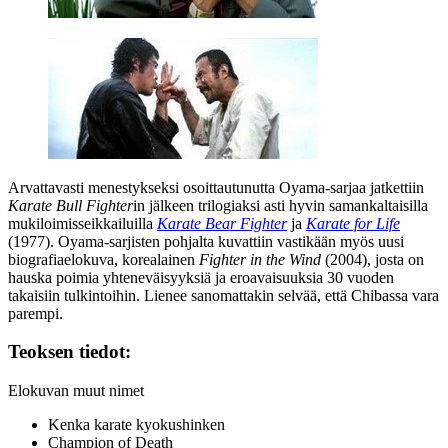
Arvattavasti menestykseksi osoittautunutta Oyama-sarjaa jatkettiin
Karate Bull Fighter
in jälkeen trilogiaksi asti hyvin samankaltaisilla
mukiloimisseikkailuilla
Karate Bear Fighter
ja
Karate for Life
(1977). Oyama-sarjisten pohjalta kuvattiin vastikään myös uusi
biografiaelokuva, korealainen
Fighter in the Wind
(2004), josta on
hauska poimia yhteneväisyyksiä ja eroavaisuuksia 30 vuoden
takaisiin tulkintoihin. Lienee sanomattakin selvää, että Chibassa vara
parempi.
Teoksen tiedot:
Elokuvan muut nimet
Kenka karate kyokushinken
Champion of Death