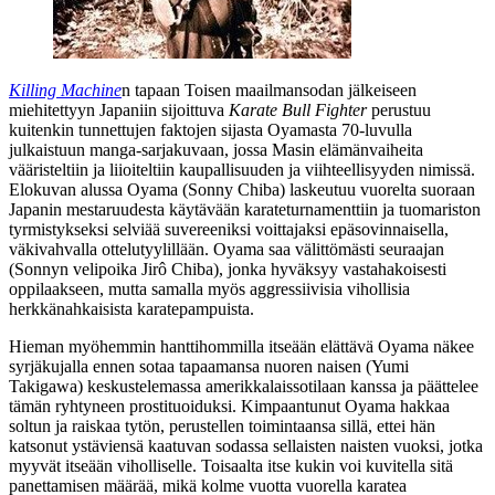
Killing Machine
n tapaan Toisen maailmansodan jälkeiseen
miehitettyyn Japaniin sijoittuva
Karate Bull Fighter
perustuu
kuitenkin tunnettujen faktojen sijasta Oyamasta 70‑luvulla
julkaistuun manga-sarjakuvaan, jossa Masin elämänvaiheita
vääristeltiin ja liioiteltiin kaupallisuuden ja viihteellisyyden nimissä.
Elokuvan alussa Oyama (Sonny Chiba) laskeutuu vuorelta suoraan
Japanin mestaruudesta käytävään karateturnamenttiin ja tuomariston
tyrmistykseksi selviää suvereeniksi voittajaksi epäsovinnaisella,
väkivahvalla ottelutyylillään. Oyama saa välittömästi seuraajan
(Sonnyn velipoika
Jirô Chiba
), jonka hyväksyy vastahakoisesti
oppilaakseen, mutta samalla myös aggressiivisia vihollisia
herkkänahkaisista karatepampuista.
Hieman myöhemmin hanttihommilla itseään elättävä Oyama näkee
syrjäkujalla ennen sotaa tapaamansa nuoren naisen (
Yumi
Takigawa
) keskustelemassa amerikkalaissotilaan kanssa ja päättelee
tämän ryhtyneen prostituoiduksi. Kimpaantunut Oyama hakkaa
soltun ja raiskaa tytön, perustellen toimintaansa sillä, ettei hän
katsonut ystäviensä kaatuvan sodassa sellaisten naisten vuoksi, jotka
myyvät itseään viholliselle. Toisaalta itse kukin voi kuvitella sitä
panettamisen määrää, mikä kolme vuotta vuorella karatea