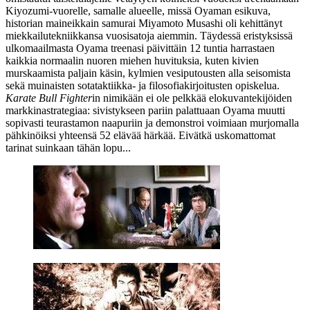
Kiyozumi-vuorelle, samalle alueelle, missä Oyaman esikuva,
historian maineikkain samurai
Miyamoto Musashi
oli kehittänyt
miekkailutekniikkansa vuosisatoja aiemmin. Täydessä eristyksissä
ulkomaailmasta Oyama treenasi päivittäin 12 tuntia harrastaen
kaikkia normaalin nuoren miehen huvituksia, kuten kivien
murskaamista paljain käsin, kylmien vesiputousten alla seisomista
sekä muinaisten sotataktiikka‑ ja filosofiakirjoitusten opiskelua.
Karate Bull Fighter
in nimikään ei ole pelkkää elokuvantekijöiden
markkinastrategiaa: sivistykseen pariin palattuaan Oyama muutti
sopivasti teurastamon naapuriin ja demonstroi voimiaan murjomalla
pähkinöiksi yhteensä 52 elävää härkää. Eivätkä uskomattomat
tarinat suinkaan tähän lopu...