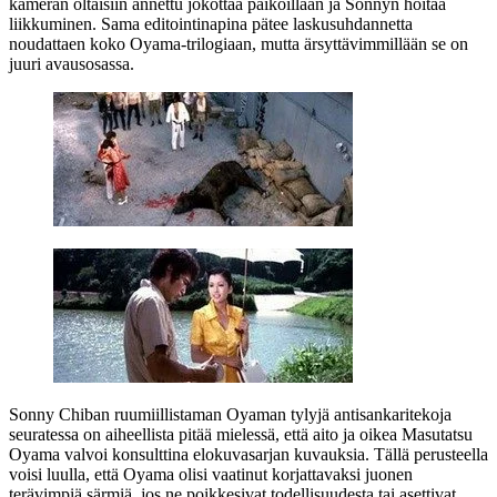
kameran oltaisiin annettu jököttää paikoillaan ja Sonnyn hoitaa
liikkuminen. Sama editointinapina pätee laskusuhdannetta
noudattaen koko Oyama-trilogiaan, mutta ärsyttävimmillään se on
juuri avausosassa.
Sonny Chiban ruumiillistaman Oyaman tylyjä antisankaritekoja
seuratessa on aiheellista pitää mielessä, että aito ja oikea Masutatsu
Oyama valvoi konsulttina elokuvasarjan kuvauksia. Tällä perusteella
voisi luulla, että Oyama olisi vaatinut korjattavaksi juonen
terävimpiä särmiä, jos ne poikkesivat todellisuudesta tai asettivat