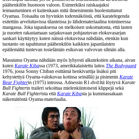
päähenkilön huonoon valoon. Esimerkiksi raiskaajaksi
leimautuminen ei kuitenkaan mitä ilmeisimmin huolestuttanut
Oyamaa. Toisaalta on hyvinkin todennäköistä, että karatelegenda
esitettiin arveluttavissa tilanteissa jo lähdemateriaalina toimineessa
mangassa. Joka tapauksessa on melkoisen uskomatonta, että lasten
ja nuorten rakastamaan sarjakuvaan pohjautuvan elokuvasarjan
sankari käyttäytyy kuten näissä elokuvissa nähdään, etenkin kun
tuotanto on tapahtunut päähenkilön kaikkien japanilaisten
epäilemättä tuntevan tosielämän esikuvan valvovan silmän alla.
Masutatsu Oyama nähdään myös lyhyesti alkutekstien aikana, aivan
kuten
Karate Kiba
ssa (1973, amerikkalaistettu laitos
The Bodyguard
1976, jossa Sonny Chiban esittämä henkivartija lisäksi piti
kehystettyä Oyama-valokuvaa kotinsa seinällä) ja pisimmin
Karate
Bear Fighter
in (1975) introssa. Adnessin R1-dvd:ltä löytyvä
Karate
Bull Fighter
in traileri sekoittaa mielenkiintoisesti klippejä sekä
Karate Bull Fighter
ista että
Karate Kiba
sta ja kummassakaan
näkemätöntä Oyama-materiaalia.