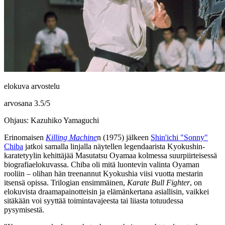
elokuva arvostelu
arvosana
3.5
/
5
Ohjaus: Kazuhiko Yamaguchi
Erinomaisen
Killing Machine
n (1975) jälkeen
Shin'ichi "Sonny"
Chiba
jatkoi samalla linjalla näytellen legendaarista Kyokushin-
karatetyylin kehittäjää
Masutatsu Oyamaa
kolmessa suurpiirteisessä
biografiaelokuvassa. Chiba oli mitä luontevin valinta Oyaman
rooliin – olihan hän treenannut Kyokushia viisi vuotta mestarin
itsensä opissa. Trilogian ensimmäinen,
Karate Bull Fighter
, on
elokuvista draamapainotteisin ja elämänkertana asiallisin, vaikkei
sitäkään voi syyttää toimintavajeesta tai liiasta totuudessa
pysymisestä.