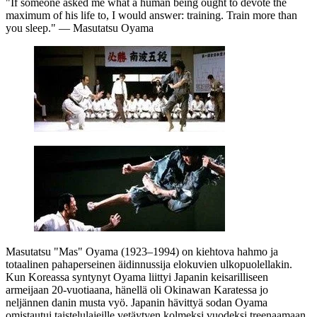
"If someone asked me what a human being ought to devote the
maximum of his life to, I would answer: training. Train more than
you sleep."
— Masutatsu Oyama
Masutatsu "Mas" Oyama (1923–1994) on kiehtova hahmo ja
totaalinen pahaperseinen äidinnussija elokuvien ulkopuolellakin.
Kun Koreassa syntynyt Oyama liittyi Japanin keisarilliseen
armeijaan 20‑vuotiaana, hänellä oli Okinawan Karatessa jo
neljännen danin musta vyö. Japanin hävittyä sodan Oyama
omistautui taistelulajeille vetäytyen kolmeksi vuodeksi treenaamaan