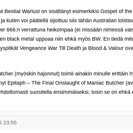
ut Bestial Warlust on sisältänyt esimerkiksi Gospel of th
ja kuten voi päätellä sijoittuu siis tähän Australian loist
r 666:n verrattuna heikompaa (ei missään nimessä vai
en black metal uppoaa niin ehkä myös BW. En tiedä mite
spitkät Vengeance War Till Death ja Blood & Valour ov
cher (myöskin hajonnut) toimii ainakin minulle erittäin h
nyt Epitaph – The Final Onslaught of Maniac Butcher (ava
 ehdottomasti suositella ensimmäiseksi, tosin se on eh
5 23:55