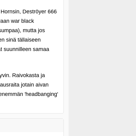
e Hornsin, Deströyer 666
avaan war black
sumpaa), mutta jos
n sinä tällaiseen
at suunnilleen samaa
yvin. Raivokasta ja
usraita jotain aivan
kä enemmän 'headbanging'