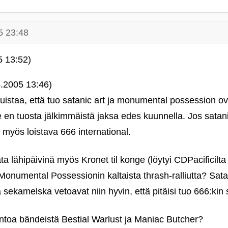
5 23:48
5 13:52)
4.2005 13:46)
uistaa, että tuo satanic art ja monumental possession ova
tse en tuosta jälkimmäistä jaksa edes kuunnella. Jos satan
n myös loistava 666 international.
a lähipäivinä myös Kronet til konge (löytyi CDPacificilta 
onumental Possessionin kaltaista thrash-ralliutta? Satan
a sekamelska vetoavat niin hyvin, että pitäisi tuo 666:kin
suntoa bändeistä Bestial Warlust ja Maniac Butcher?