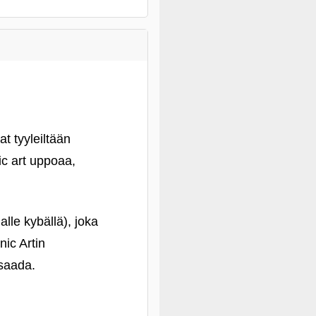
t tyyleiltään
ic art uppoaa,
alle kybällä), joka
ic Artin
 saada.