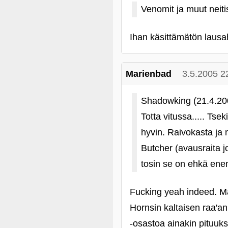
Venomit ja muut neiti
Ihan käsittämätön lausah
Marienbad
3.5.2005 2
Shadowking (21.4.20
Totta vitussa..... Tse
hyvin. Raivokasta ja
Butcher (avausraita j
tosin se on ehkä en
Fucking yeah indeed. Man
Hornsin kaltaisen raa'an 
‑osastoa ainakin pituuksi