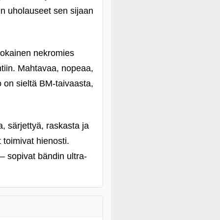
in uholauseet sen sijaan
 jokainen nekromies
htiin. Mahtavaa, nopeaa,
o on sieltä BM-taivaasta,
, särjettyä, raskasta ja
toimivat hienosti.
 – sopivat bändin ultra-