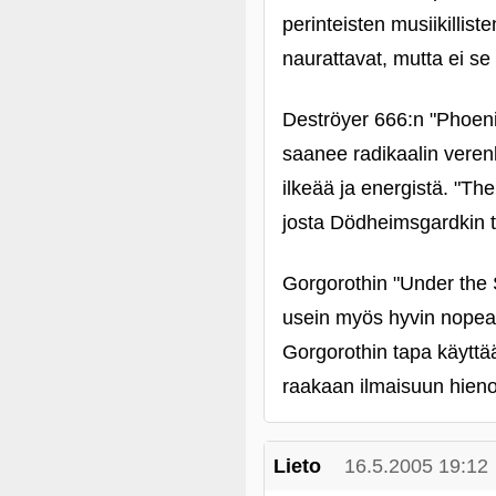
perinteisten musiikillis
naurattavat, mutta ei se 
Deströyer 666:n "Phoeni
saanee radikaalin veren
ilkeää ja energistä. "Th
josta Dödheimsgardkin t
Gorgorothin "Under the S
usein myös hyvin nopeaa 
Gorgorothin tapa käyttää 
raakaan ilmaisuun hieno
Lieto
16.5.2005 19:12