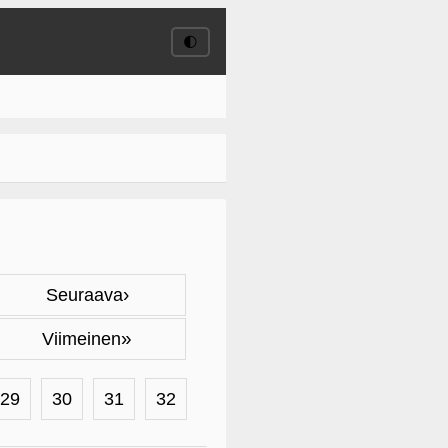
🌓
›
Seuraava
»
Viimeinen
29
30
31
32