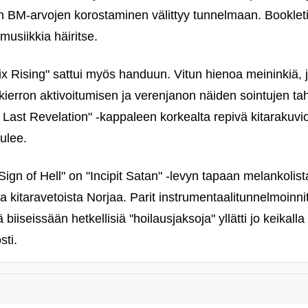
ten BM-arvojen korostaminen välittyy tunnelmaan. Booklet
musiikkia häiritse.
x Rising" sattui myös handuun. Vitun hienoa meininkiä,
kierron aktivoitumisen ja verenjanon näiden sointujen ta
e Last Revelation" ‑kappaleen korkealta repivä kitarakuvi
ulee.
ign of Hell" on "Incipit Satan" ‑levyn tapaan melankolista
kitaravetoista Norjaa. Parit instrumentaalitunnelmoinnit 
biiseissään hetkellisiä "hoilausjaksoja" yllätti jo keikalla
sti.