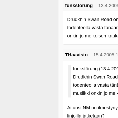
funkstörung
13.4.200
Drudkhin Swan Road on 
todenteolla vasta tänää
onkin jo melkoisen kauka
THaavisto
15.4.2005 
funkstörung (13.4.20
Drudkhin Swan Road o
todenteolla vasta tä
musiikki onkin jo mel
Ai uusi NM on ilmestyny
linjoilla jatketaan?