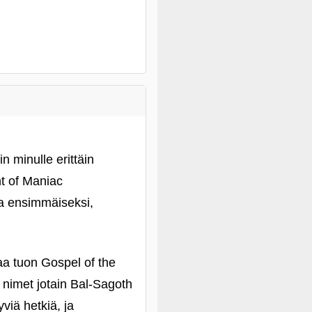
n minulle erittäin
ht of Maniac
la ensimmäiseksi,
aa tuon Gospel of the
n nimet jotain Bal-Sagoth
viä hetkiä, ja