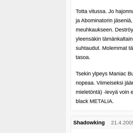
Totta vitussa. Jo hajonn
ja Abominatorin jäseniä, 
meuhkaukseen. Deströye
yleensäkin tämänkaltain
suhtaudut. Molemmat täy
tasoa.
Tsekin ylpeys Maniac But
nopeaa. Viimeiseksi jää
mieletöntä) ‑levyä voin
black METALIA.
Shadowking
21.4.200