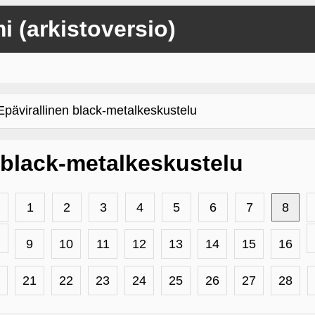
mi (arkistoversio)
ävirallinen black-metalkeskustelu
 black-metalkeskustelu
1
2
3
4
5
6
7
8
9
10
11
12
13
14
15
16
21
22
23
24
25
26
27
28