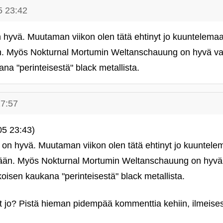
5 23:42
hyvä. Muutaman viikon olen tätä ehtinyt jo kuuntelemaa
n. Myös Nokturnal Mortumin Weltanschauung on hyvä vai
na "perinteisestä" black metallista.
17:57
05 23:43)
n hyvä. Muutaman viikon olen tätä ehtinyt jo kuuntele
nään. Myös Nokturnal Mortumin Weltanschauung on hyvä 
koisen kaukana "perinteisestä" black metallista.
t jo? Pistä hieman pidempää kommenttia kehiin, ilmeisest