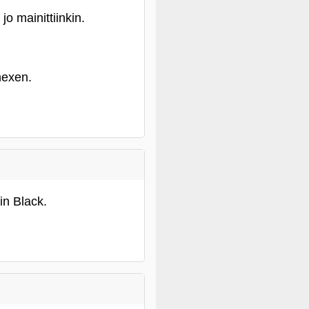
o mainittiinkin.
hexen.
in Black.