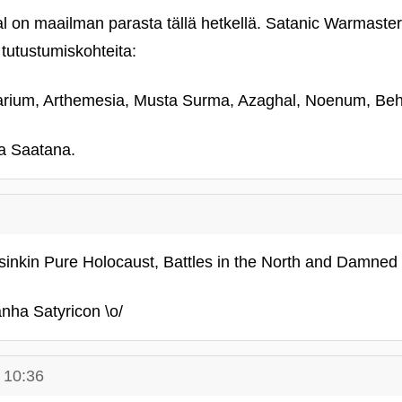
 on maailman parasta tällä hetkellä. Satanic Warmaster j
 tutustumiskohteita:
varium, Arthemesia, Musta Surma, Azaghal, Noenum, Be
ja Saatana.
rsinkin Pure Holocaust, Battles in the North and Damned 
nha Satyricon \o/
 10:36