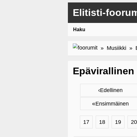
Elitisti-fooru
Haku
»
Musiikki
» Ep
Epävirallinen
‹
Edellinen
«
Ensimmäinen
17
18
19
20