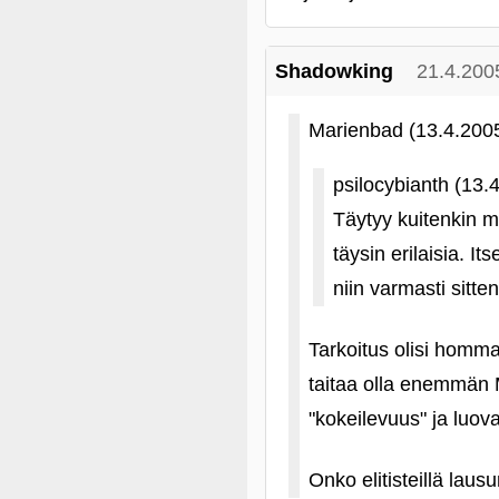
Shadowking
21.4.200
Marienbad (13.4.200
psilocybianth (13.
Täytyy kuitenkin m
täysin erilaisia. I
niin varmasti sitte
Tarkoitus olisi hommat
taitaa olla enemmän M
"kokeilevuus" ja luov
Onko elitisteillä lau