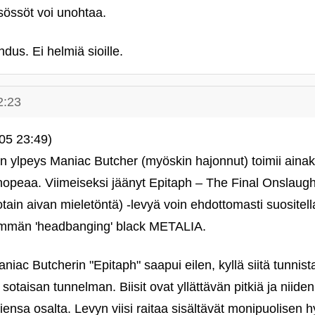
sössöt voi unohtaa.
dus. Ei helmiä sioille.
2:23
05 23:49)
kin ylpeys Maniac Butcher (myöskin hajonnut) toimii ainaki
 nopeaa. Viimeiseksi jäänyt Epitaph – The Final Onslaug
otain aivan mieletöntä) ‑levyä voin ehdottomasti suositel
emmän 'headbanging' black METALIA.
iac Butcherin "Epitaph" saapui eilen, kyllä siitä tunnist
sotaisan tunnelman. Biisit ovat yllättävän pitkiä ja niide
ensa osalta. Levyn viisi raitaa sisältävät monipuolisen hy