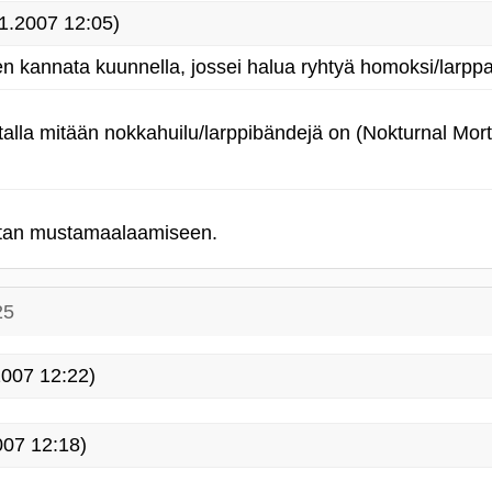
1.2007 12:05)
en kannata kuunnella, jossei halua ryhtyä homoksi/larppar
talla mitään nokkahuilu/larppibändejä on (Nokturnal Mort
listan mustamaalaamiseen.
25
007 12:22)
07 12:18)