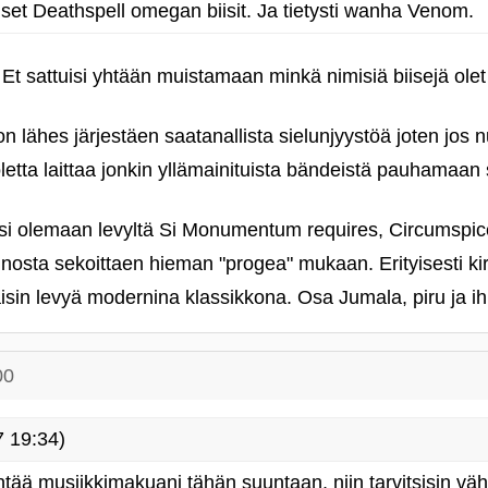
set Deathspell omegan biisit. Ja tietysti wanha Venom.
Et sattuisi yhtään muistamaan minkä nimisiä biisejä olet
 lähes järjestäen saatanallista sielunjyystöä joten jos nu
oletta laittaa jonkin yllämainituista bändeistä pauhamaan 
tuisi olemaan levyltä Si Monumentum requires, Circumspi
osta sekoittaen hieman "progea" mukaan. Erityisesti kir
isin levyä modernina klassikkona. Osa Jumala, piru ja ih
00
 19:34)
ventää musiikkimakuani tähän suuntaan, niin tarvitsisin vä