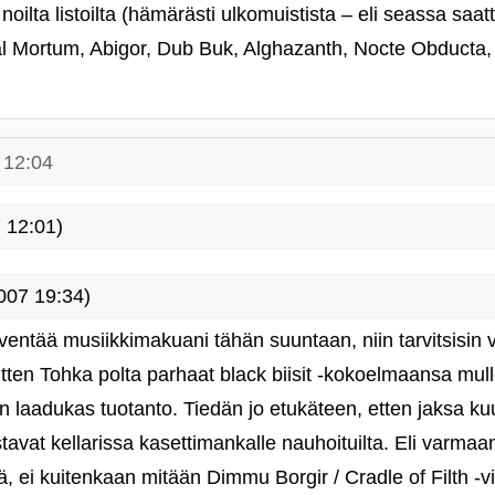
noilta listoilta (hämärästi ulkomuistista – eli seassa saatt
al Mortum, Abigor, Dub Buk, Alghazanth, Nocte Obducta
 12:04
 12:01)
007 19:34)
leventää musiikkimakuani tähän suuntaan, niin tarvitsisin
sitten Tohka polta parhaat black biisit ‑kokoelmaansa mull
 on laadukas tuotanto. Tiedän jo etukäteen, etten jaksa ku
stavat kellarissa kasettimankalle nauhoituilta. Eli varmaa
 ei kuitenkaan mitään Dimmu Borgir / Cradle of Filth ‑vit