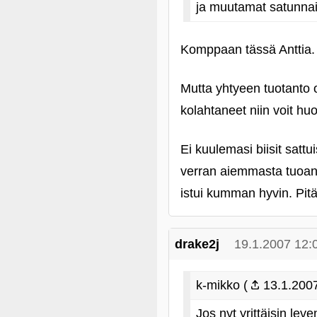
ja muutamat satunnai
Komppaan tässä Anttia. 
Mutta yhtyeen tuotanto on
kolahtaneet niin voit hu
Ei kuulemasi biisit sat
verran aiemmasta tuoann
istui kumman hyvin. Pitä
drake2j
19.1.2007 12:
k-mikko (
13.1.2007
Jos nyt yrittäisin le