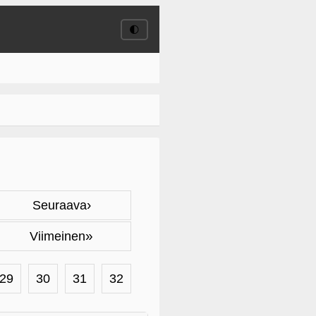
🌓
›
Seuraava
»
Viimeinen
29
30
31
32