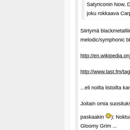
Satyriconin Now, D
joku rokkaava Car
Siirtymä blackmetalli
melodic/symphonic bl
http://en.wikipedia.o
http://www.last.fm/t
...eli noilta listoilta 
Joitain omia suosituks
paskaakin
): Nokt
Gloomy Grim ...