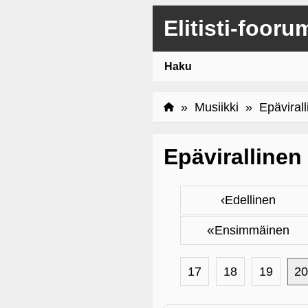
Elitisti-fooru
Haku
»
Musiikki
» Epävirall
Epävirallinen
‹
Edellinen
«
Ensimmäinen
17
18
19
20