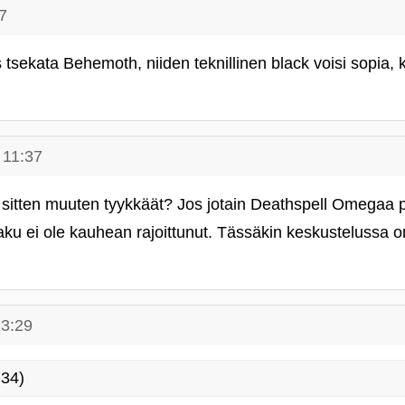
7
sekata Behemoth, niiden teknillinen black voisi sopia, 
 11:37
sitten muuten tyykkäät? Jos jotain Deathspell Omegaa 
n maku ei ole kauhean rajoittunut. Tässäkin keskustelussa on
13:29
:34)