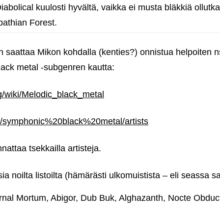
iabolical kuulosti hyvältä, vaikka ei musta bläkkiä ollut
pathian Forest.
in saattaa Mikon kohdalla (kenties?) onnistua helpoiten n
ack metal ‑subgenren kautta:
rg/wiki/Melodic_black_metal
ag/symphonic%20black%20metal/artists
kannattaa tsekkailla artisteja.
ia noilta listoilta (hämärästi ulkomuistista – eli seassa sa
urnal Mortum, Abigor, Dub Buk, Alghazanth, Nocte Obduc