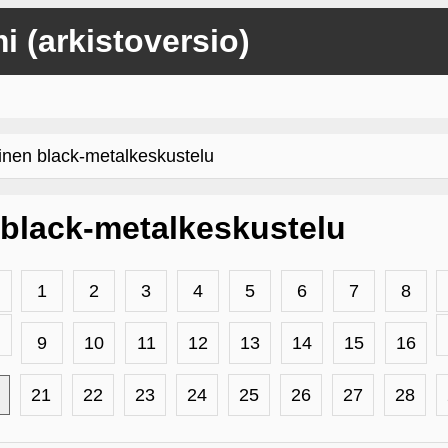
mi (arkistoversio)
inen black-metalkeskustelu
 black-metalkeskustelu
1
2
3
4
5
6
7
8
9
10
11
12
13
14
15
16
21
22
23
24
25
26
27
28