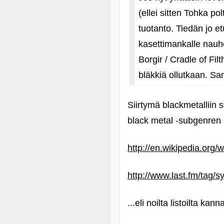
(ellei sitten Tohka po
tuotanto. Tiedän jo et
kasettimankalle nauh
Borgir / Cradle of Fil
bläkkiä ollutkaan. S
Siirtymä blackmetalliin
black metal ‑subgenren 
http://en.wikipedia.org/
http://www.last.fm/tag
...eli noilta listoilta kann