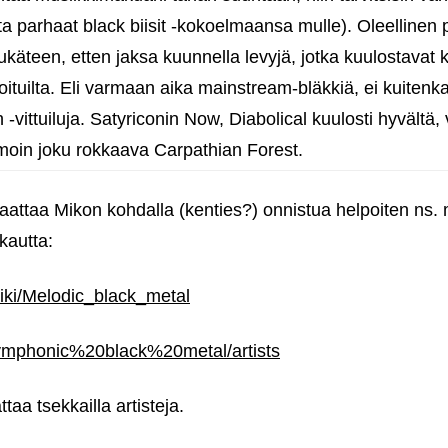
lta parhaat black biisit ‑kokoelmaansa mulle). Oleellinen 
ukäteen, etten jaksa kuunnella levyjä, jotka kuulostavat k
oituilta. Eli varmaan aika mainstream-bläkkiä, ei kuite
th ‑vittuiluja. Satyriconin Now, Diabolical kuulosti hyvältä
amoin joku rokkaava Carpathian Forest.
 saattaa Mikon kohdalla (kenties?) onnistua helpoiten ns
kautta:
wiki/Melodic_black_metal
/symphonic%20black%20metal/artists
attaa tsekkailla artisteja.