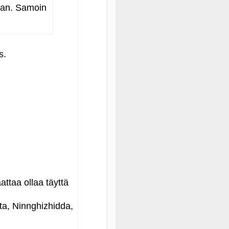
kaan. Samoin
s.
attaa ollaa täyttä
ta, Ninnghizhidda,