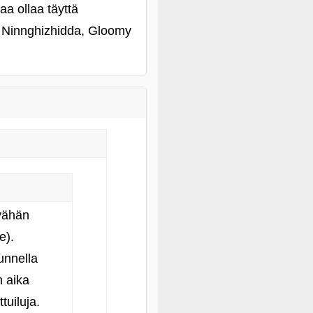
aa ollaa täyttä
, Ninnghizhidda, Gloomy
 vähän
e).
unnella
n aika
tuiluja.