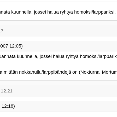
nata kuunnella, jossei halua ryhtyä homoksi/larppariksi.
17
007 12:05)
kannata kuunnella, jossei halua ryhtyä homoksi/larpparik
la mitään nokkahuilu/larppibändejä on (Nokturnal Mortum 
 12:21
 12:18)