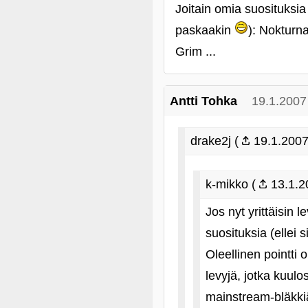
Joitain omia suosituksia 
paskaakin
): Nokturn
Grim ...
Antti Tohka
19.1.2007
drake2j (
19.1.2007
k-mikko (
13.1.2
Jos nyt yrittäisin 
suosituksia (ellei 
Oleellinen pointti
levyjä, jotka kuulo
mainstream-bläkkiä,