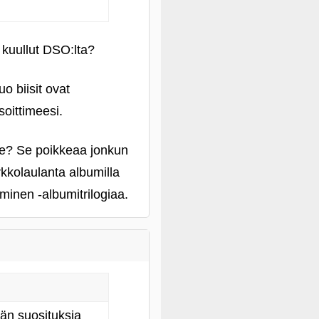
 kuullut DSO:lta?
o biisit ovat
soittimeesi.
ce? Se poikkeaa jonkun
kkolaulanta albumilla
minen ‑albumitrilogiaa.
hän suosituksia