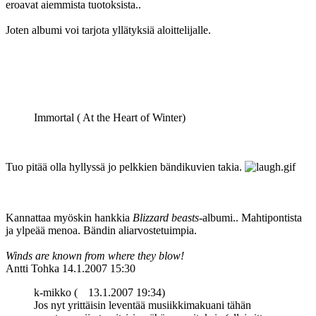
eroavat aiemmista tuotoksista..
Joten albumi voi tarjota yllätyksiä aloittelijalle.
Immortal ( At the Heart of Winter)
Tuo pitää olla hyllyssä jo pelkkien bändikuvien takia.
Kannattaa myöskin hankkia
Blizzard beasts
-albumi.. Mahtipontista
ja ylpeää menoa. Bändin aliarvostetuimpia.
Winds are known from where they blow!
Antti Tohka
14.1.2007 15:30
k-mikko (
13.1.2007 19:34)
Jos nyt yrittäisin leventää musiikkimakuani tähän