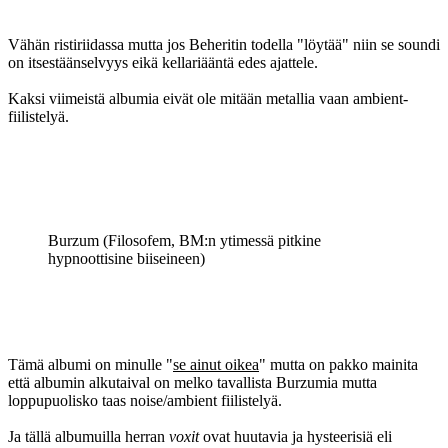
Vähän ristiriidassa mutta jos Beheritin todella "löytää" niin se soundi
on itsestäänselvyys eikä kellariääntä edes ajattele.
Kaksi viimeistä albumia eivät ole mitään metallia vaan ambient-
fiilistelyä.
Burzum (Filosofem, BM:n ytimessä pitkine
hypnoottisine biiseineen)
Tämä albumi on minulle "
se ainut oikea
" mutta on pakko mainita
että albumin alkutaival on melko tavallista Burzumia mutta
loppupuolisko taas noise/ambient fiilistelyä.
Ja tällä albumuilla herran
voxit
ovat huutavia ja hysteerisiä eli