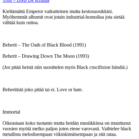
Troll – Drep De Kristna
Kieltämättä Emperor vaikutteinen mutta kestosuosikkini.
Myöhemmät albumit ovat jotain industrial-homoilua jota sietää
välttää kuin ruttoa.
Beherit – The Oath of Black Blood (1991)
Beherit – Drawing Down The Moon (1993)
(Jos pitää heistä niin suosittelen myös Black crucifixion bändiä.)
Beheritistä joko pitää tai ei. Love or hate.
Immortal
Oikeastaan koko tuotanto mutta heidän musiikkinsa on muuttunut
vuosien myötä melko paljon joten etene varovasti. Vaihtelee black
metallista melodisempaan viikinkimäisempaan ja sitä rataa.