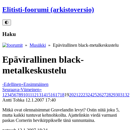
Elitisti-foorumi (arkistoversio)
🌓
Haku
»
Musiikki
» Epävirallinen black-metalkeskustelu
Epävirallinen black-
metalkeskustelu
‹
Edellinen
«
Ensimmäinen
Seuraava
›
Viimeinen
»
1
2
3
4
5
6
7
8
9
10
11
12
13
14
15
16
17
18
19
20
21
22
23
24
25
26
27
28
29
30
31
32
Antti Tohka
12.1.2007 17:40
Mitkä ovat olennaisimmat Gravelandin levyt? Ostin niitä joku 5,
mutta kaikki tuntuvat kehnohkoilta. Ajattelinkin viedä varmasti
paskas Cornerin hevikirppikselle tänä sunnuntaina.