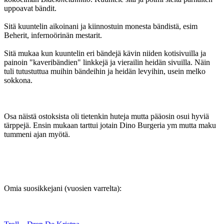
uppoavat bändit.
Sitä kuuntelin aikoinani ja kiinnostuin monesta bändistä, esim
Beherit, infernoörinän mestarit.
Sitä mukaa kun kuuntelin eri bändejä kävin niiden kotisivuilla ja
painoin "kaveribändien" linkkejä ja vierailin heidän sivuilla. Näin
tuli tutustuttua muihin bändeihin ja heidän levyihin, usein melko
sokkona.
Osa näistä ostoksista oli tietenkin huteja mutta pääosin osui hyviä
tärppejä. Ensin mukaan tarttui jotain Dino Burgeria ym mutta maku
tummeni ajan myötä.
Omia suosikkejani (vuosien varrelta):