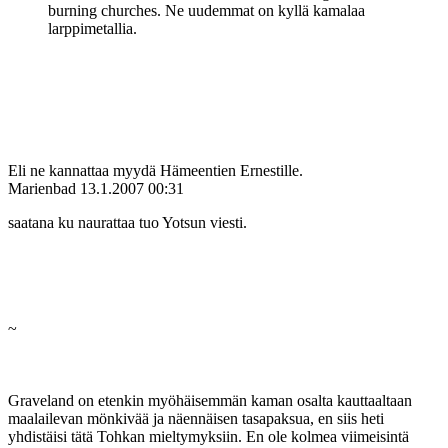
burning churches. Ne uudemmat on kyllä kamalaa
larppimetallia.
Eli ne kannattaa myydä Hämeentien Ernestille.
Marienbad
13.1.2007 00:31
saatana ku naurattaa tuo Yotsun viesti.
~
Graveland on etenkin myöhäisemmän kaman osalta kauttaaltaan
maalailevan mönkivää ja näennäisen tasapaksua, en siis heti
yhdistäisi tätä Tohkan mieltymyksiin. En ole kolmea viimeisintä