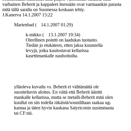
varhainen Beherit ja kappaleet itsessään ovat varmaankin parasta
mitä tällä saralla on Suomessa koskaan tehty.
J.Kanerva
14.1.2007 15:22
Marienbad (
14.1.2007 01:29)
k-mikko (
13.1.2007 19:34)
Oleellinen pointti on laadukas tuotanto.
Tiedän jo etukäteen, etten jaksa kuunnella
levyjä, jotka kuulostavat kellarissa
kasettimankalle nauhoituilta.
ylläoleva kuvailu vs. Beherit ei välttämättä ole
suositeltavin aloitus. En väitä että Beherit äänitti
mankalle kellarissa, mutta se metalli-Beherit mitä olen
kuullut on siis todella räkäistä/soundiltaan raakaa ug-
kamaa ja täten hyvin kaukana Satyriconin uusimmasta
tai CF:stä.