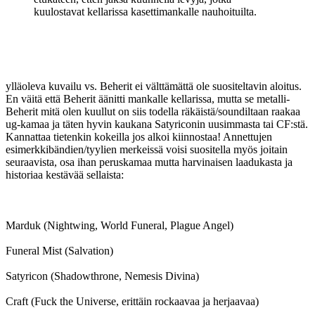
kuulostavat kellarissa kasettimankalle nauhoituilta.
ylläoleva kuvailu vs. Beherit ei välttämättä ole suositeltavin aloitus.
En väitä että Beherit äänitti mankalle kellarissa, mutta se metalli-
Beherit mitä olen kuullut on siis todella räkäistä/soundiltaan raakaa
ug-kamaa ja täten hyvin kaukana Satyriconin uusimmasta tai CF:stä.
Kannattaa tietenkin kokeilla jos alkoi kiinnostaa! Annettujen
esimerkkibändien/tyylien merkeissä voisi suositella myös joitain
seuraavista, osa ihan peruskamaa mutta harvinaisen laadukasta ja
historiaa kestävää sellaista:
Marduk (Nightwing, World Funeral, Plague Angel)
Funeral Mist (Salvation)
Satyricon (Shadowthrone, Nemesis Divina)
Craft (Fuck the Universe, erittäin rockaavaa ja herjaavaa)