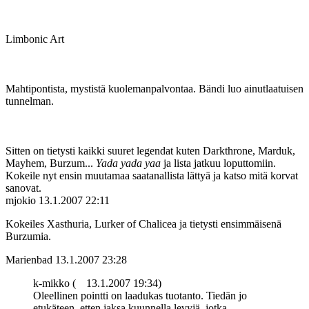
Limbonic Art
Mahtipontista, mystistä kuolemanpalvontaa. Bändi luo ainutlaatuisen
tunnelman.
Sitten on tietysti kaikki suuret legendat kuten Darkthrone, Marduk,
Mayhem, Burzum...
Yada yada yaa
ja lista jatkuu loputtomiin.
Kokeile nyt ensin muutamaa saatanallista lättyä ja katso mitä korvat
sanovat.
mjokio
13.1.2007 22:11
Kokeiles Xasthuria, Lurker of Chalicea ja tietysti ensimmäisenä
Burzumia.
Marienbad
13.1.2007 23:28
k-mikko (
13.1.2007 19:34)
Oleellinen pointti on laadukas tuotanto. Tiedän jo
etukäteen, etten jaksa kuunnella levyjä, jotka