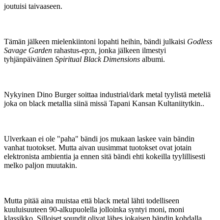
joutuisi taivaaseen.
Tämän jälkeen mielenkiintoni lopahti heihin, bändi julkaisi
Godless
Savage Garden
rahastus-ep:n, jonka jälkeen ilmestyi
tyhjänpäiväinen
Spiritual Black Dimensions
albumi.
Nykyinen Dino Burger soittaa industrial/dark metal tyylistä meteliä
joka on black metallia siinä missä Tapani Kansan Kultaniitytkin..
Ulverkaan ei ole "paha" bändi jos mukaan laskee vain bändin
vanhat tuotokset. Mutta aivan uusimmat tuotokset ovat jotain
elektronista ambientia ja ennen sitä bändi ehti kokeilla tyylillisesti
melko paljon muutakin.
Mutta pitää aina muistaa että black metal lähti todelliseen
kuuluisuuteen 90-alkupuolella jolloinka syntyi moni, moni
klassikko. Silloiset soundit olivat lähes jokaisen bändin kohdalla