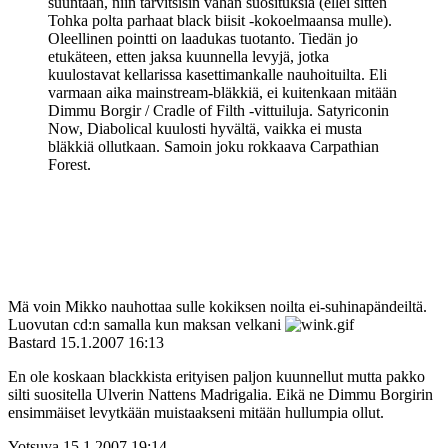
suuntaan, niin tarvitsisin vähän suosituksia (ellei sitten
Tohka polta parhaat black biisit ‑kokoelmaansa mulle).
Oleellinen pointti on laadukas tuotanto. Tiedän jo
etukäteen, etten jaksa kuunnella levyjä, jotka
kuulostavat kellarissa kasettimankalle nauhoituilta. Eli
varmaan aika mainstream-bläkkiä, ei kuitenkaan mitään
Dimmu Borgir / Cradle of Filth ‑vittuiluja. Satyriconin
Now, Diabolical kuulosti hyvältä, vaikka ei musta
bläkkiä ollutkaan. Samoin joku rokkaava Carpathian
Forest.
Mä voin Mikko nauhottaa sulle kokiksen noilta ei-suhinapändeiltä.
Luovutan cd:n samalla kun maksan velkani
Bastard
15.1.2007 16:13
En ole koskaan blackkista erityisen paljon kuunnellut mutta pakko
silti suositella Ulverin Nattens Madrigalia. Eikä ne Dimmu Borgirin
ensimmäiset levytkään muistaakseni mitään hullumpia ollut.
Yotsuya
15.1.2007 19:14