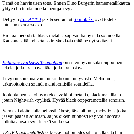
Tämä on harvinaisen totta. Ennen Dino Burgerin hamemetallikautta
yhtye ehti tehdä todella hienoja levyjä.
Debyytti
For All Tid
ja sitä seurannut
Stormblåst
ovat todella
tutustumisen arvoisia.
Hienoa medodista black metallia sopivan hämyisillä soundeilla.
Kaukana siitä indusrtal skirt skeidasta mitä he nyt soittavat.
Enthrone Darkness Triumphant
on sitten hyvin kaksipiippuinen
tekele, jotkut vihaavat tätä, jotkut rakastavat.
Levy on kaukana vanhan koulukunnan tyylistä. Melodinen,
urkuvoittoinen soundi mahtipontisilla soundeilla.
Jonkinlainen sekoitus miekka & kilpi metallia, black metallia ja
jotain Nightwish ‑tyylistä. Hyvää black oopperametallia sanoisin.
Varmasti alottelijalle helposti lähestyttävä albumi, melodioita jotka
jäävät päähän soimaan. Ja jos oikein huonosti käy voi huomata
jollottavansa levyn biisejä suhkussa...
TRUE black metallisti
ei koske tuohon edes sillä uhalla että hän