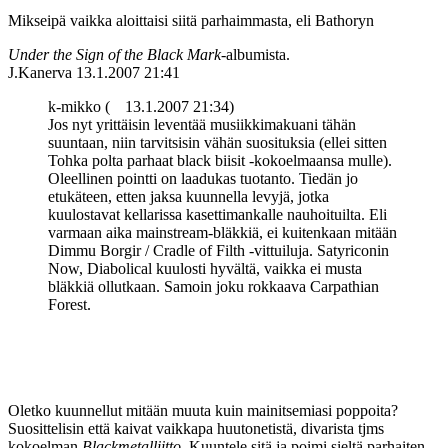
Mikseipä vaikka aloittaisi siitä parhaimmasta, eli Bathoryn
Under the Sign of the Black Mark
-albumista.
J.Kanerva
13.1.2007 21:41
k-mikko (
13.1.2007 21:34)
Jos nyt yrittäisin leventää musiikkimakuani tähän
suuntaan, niin tarvitsisin vähän suosituksia (ellei sitten
Tohka polta parhaat black biisit ‑kokoelmaansa mulle).
Oleellinen pointti on laadukas tuotanto. Tiedän jo
etukäteen, etten jaksa kuunnella levyjä, jotka
kuulostavat kellarissa kasettimankalle nauhoituilta. Eli
varmaan aika mainstream-bläkkiä, ei kuitenkaan mitään
Dimmu Borgir / Cradle of Filth ‑vittuiluja. Satyriconin
Now, Diabolical kuulosti hyvältä, vaikka ei musta
bläkkiä ollutkaan. Samoin joku rokkaava Carpathian
Forest.
Oletko kuunnellut mitään muuta kuin mainitsemiasi poppoita?
Suosittelisin että kaivat vaikkapa huutonetistä, divarista tjms
kokoelman
Blackmetalliitto
. Kuuntele sitä ja poimi sieltä parhaiten