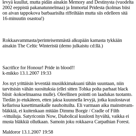
levyä kuullut, mutta pidän ainakin Memory and Destinysta (vuodelta
2002 eeppistä pakanatunnelmaa) ja Immortal Pridesta (kolmas biisi
on aivan tappokova barbaarisilta riffeiltään mutta siis edelleen sitä
16-minuutin osastoa!)
Rokkaavammasta/perinteisemmästä alkupään kamasta tykkään
ainakin The Celtic Winteristä (demo julkaistu cd:llä.)
Sacrifice for Honour! Pride in blood!!
k-mikko
13.1.2007 19:33
Jos nyt yrittäisin leventää musiikkimakuani tähän suuntaan, niin
tarvitsisin vähän suosituksia (ellei sitten Tohka polta parhaat black
biisit ‑kokoelmaansa mulle). Oleellinen pointti on laadukas tuotanto.
Tiedän jo etukäteen, etten jaksa kuunnella levyjä, jotka kuulostavat
kellarissa kasettimankalle nauhoituilta. Eli varmaan aika mainstream-
bläkkiä, ei kuitenkaan mitään Dimmu Borgir / Cradle of Filth
‑vittuiluja. Satyriconin Now, Diabolical kuulosti hyvältä, vaikka ei
musta bläkkiä ollutkaan. Samoin joku rokkaava Carpathian Forest.
Maldoror
13.1.2007 19:58