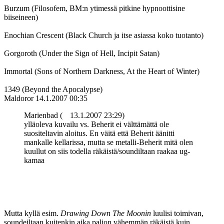
Burzum (Filosofem, BM:n ytimessä pitkine hypnoottisine
biiseineen)
Enochian Crescent (Black Church ja itse asiassa koko tuotanto)
Gorgoroth (Under the Sign of Hell, Incipit Satan)
Immortal (Sons of Northern Darkness, At the Heart of Winter)
1349 (Beyond the Apocalypse)
Maldoror
14.1.2007 00:35
Marienbad (
13.1.2007 23:29)
ylläoleva kuvailu vs. Beherit ei välttämättä ole
suositeltavin aloitus. En väitä että Beherit äänitti
mankalle kellarissa, mutta se metalli-Beherit mitä olen
kuullut on siis todella räkäistä/soundiltaan raakaa ug-
kamaa
Mutta kyllä esim.
Drawing Down The Moonin
luulisi toimivan,
soundeiltaan kuitenkin aika paljon vähemmän räkäistä kuin