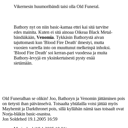
Vikernesin huumoribändi taisi olla Old Funeral.
Bathory nyt on niin basic-kamaa ettei kai sitä tarvitse
edes mainita. Kuten ei sitä ainoaa Oikeaa Black Metal-
bändiäkään,
Venomia
. Tykkäsin Bathorystä aivan
tajuttomasti kun 'Blood Fire Death' ilmestyi, mutta
vuosien varrella into on muuttunut melkeinpä inhoksi.
'Blood Fire Death' soi kerran-pari vuodessa ja muita
Bathory-levyjä en yksinkertaisesti pysty enää
sietämään.
Old Funeralhan se olikin! Joo, Bathoryn ja Venomin jättäminen pois
on tietysti ihan päivänselvä. Toisaalta yhtälailla voisi jättää myös
Mayhemit ja Darkthronet pois, sillä kyllähän nämä taas toisaalt ovat
Norja-bläkin basic-osastoa.
Jon Soldehed
19.1.2005 16:59