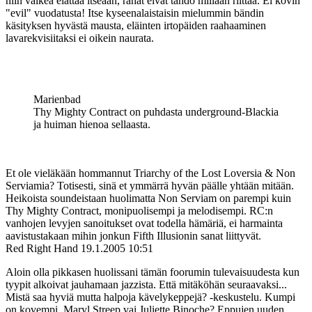
niin vaikea elättää itseään, rahat eivät tahdo millään riittää. Ei kovin
"evil" vuodatusta! Itse kyseenalaistaisin mielummin bändin
käsityksen hyvästä mausta, eläinten irtopäiden raahaaminen
lavarekvisiitaksi ei oikein naurata.
Marienbad
Thy Mighty Contract on puhdasta underground-Blackia
ja huiman hienoa sellaasta.
Et ole vieläkään hommannut Triarchy of the Lost Loversia & Non
Serviamia? Totisesti, sinä et ymmärrä hyvän päälle yhtään mitään.
Heikoista soundeistaan huolimatta Non Serviam on parempi kuin
Thy Mighty Contract, monipuolisempi ja melodisempi. RC:n
vanhojen levyjen sanoitukset ovat todella hämäriä, ei harmainta
aavistustakaan mihin jonkun Fifth Illusionin sanat liittyvät.
Red Right Hand
19.1.2005 10:51
Aloin olla pikkasen huolissani tämän foorumin tulevaisuudesta kun
tyypit alkoivat jauhamaan jazzista. Että mitäköhän seuraavaksi...
Mistä saa hyviä mutta halpoja kävelykeppejä? ‑keskustelu. Kumpi
on kovempi, Maryl Streep vai Juliette Binoche? Eppujen uuden