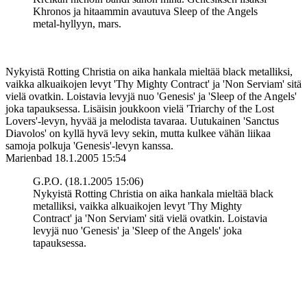
Khronos ja hitaammin avautuva Sleep of the Angels
metal-hyllyyn, mars.
Nykyistä Rotting Christia on aika hankala mieltää black metalliksi,
vaikka alkuaikojen levyt 'Thy Mighty Contract' ja 'Non Serviam' sitä
vielä ovatkin. Loistavia levyjä nuo 'Genesis' ja 'Sleep of the Angels'
joka tapauksessa. Lisäisin joukkoon vielä 'Triarchy of the Lost
Lovers'-levyn, hyvää ja melodista tavaraa. Uutukainen 'Sanctus
Diavolos' on kyllä hyvä levy sekin, mutta kulkee vähän liikaa
samoja polkuja 'Genesis'-levyn kanssa.
Marienbad
18.1.2005 15:54
G.P.O. (18.1.2005 15:06)
Nykyistä Rotting Christia on aika hankala mieltää black
metalliksi, vaikka alkuaikojen levyt 'Thy Mighty
Contract' ja 'Non Serviam' sitä vielä ovatkin. Loistavia
levyjä nuo 'Genesis' ja 'Sleep of the Angels' joka
tapauksessa.