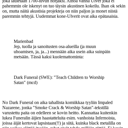
joka lauletaan 1700-luvun norjaksi. Ainoa vanha Ulver joka ei
pahemmin ole iskenyt on tuo täysin akustinen kokeilu. Ihan ok sekin
on, mutta näitä akustisia projekteja on niin paljon ja monet niistä
paremmin tehtyjä. Uudemmat kone-Ulverit ovat aika epätasaisia.
Marienbad
Jep, tuolla ja sanoitusten osa-alueilla (ja muun
uhoamisen, ja, ja...) mennään aika usein aika suinpäin
metsään. Tässä kaksi kuolemattominta:
Dark Funeral (SWE): "Teach Children to Worship
Satan" (mcd)
No Dark Funeral on aika tahallista komiikkaa tyyliin Impaled
Nazarene, jonka "Smoke Crack & Worship Satan"-tekstillä
varustettu paita on edelleen se kovin heitto. Kannattaa kuitenkin
lukea Funeralin äijien haastatteluita esim. vanhoista Infernoista,
joissa äijät kertovat lapsistaan(!!) ja siitä, kuinka black metalilla on