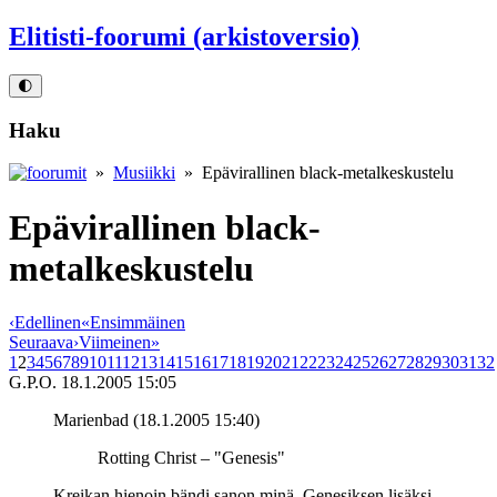
Elitisti-foorumi (arkistoversio)
🌓
Haku
»
Musiikki
» Epävirallinen black-metalkeskustelu
Epävirallinen black-
metalkeskustelu
‹
Edellinen
«
Ensimmäinen
Seuraava
›
Viimeinen
»
1
2
3
4
5
6
7
8
9
10
11
12
13
14
15
16
17
18
19
20
21
22
23
24
25
26
27
28
29
30
31
32
G.P.O.
18.1.2005 15:05
Marienbad (18.1.2005 15:40)
Rotting Christ – "Genesis"
Kreikan hienoin bändi sanon minä. Genesiksen lisäksi