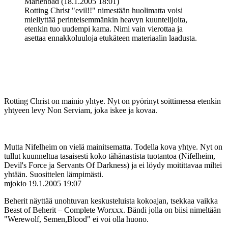
Marienbad (18.1.2005 18:01)
Rotting Christ "evil!!" nimestään huolimatta voisi
miellyttää perinteisemmänkin heavyn kuuntelijoita,
etenkin tuo uudempi kama. Nimi vain vierottaa ja
asettaa ennakkoluuloja etukäteen materiaalin laadusta.
Rotting Christ on mainio yhtye. Nyt on pyörinyt soittimessa etenkin
yhtyeen levy Non Serviam, joka iskee ja kovaa.
Mutta Nifelheim on vielä mainitsematta. Todella kova yhtye. Nyt on
tullut kuunneltua tasaisesti koko tähänastista tuotantoa (Nifelheim,
Devil's Force ja Servants Of Darkness) ja ei löydy moitittavaa miltei
yhtään. Suosittelen lämpimästi.
mjokio
19.1.2005 19:07
Beherit näyttää unohtuvan keskusteluista kokoajan, tsekkaa vaikka
Beast of Beherit – Complete Worxxx. Bändi jolla on biisi nimeltään
"Werewolf, Semen,Blood" ei voi olla huono.