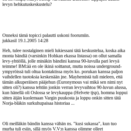
levyn hehkutuskeskustelu?
Onneksi tämä topicci palautti uskoni foorumiin.
jukkasil
19.1.2005 14:28
Heh, tulee nostalginen mieli lukiessani tätä keskustelua, koska aika
monta bändiä (varsinkin Hohkan ekassa listassa) on ollut samalla
levy-yhtiöllä, jolle minäkin bändini kanssa 90-luvulla pari levyä
teimme! BM:ää en ole ikinä soittanut, mutta noissa underground-
ympyröissä tuli oltua kontaktissa myös ko. porukan kanssa paljon
vaihdellen tuotoksia keskenään jne. Mayhemistä tuli mieleen, että
tämän alkuperäisen pääjehun (Euronymous vai mikä sen nimi nyt
sitten oli?) kanssa tehtiin jonkin verran levyvaihtoa 90-luvun alussa,
kun hänellä oli Oslossa se levykauppa (Helvete tjsp), homma loppui
sitten äijän kuolemaan Vargin puukosta ja loppu onkin sitten tätä
Norja-bläkin surkuhupaisaa historiaa ...
Oli meilläkin bändin kanssa vähän ns. "kusi sukassa", kun tuo
murha tuli esiin, sillä myös V.V:n kanssa olimme olleet