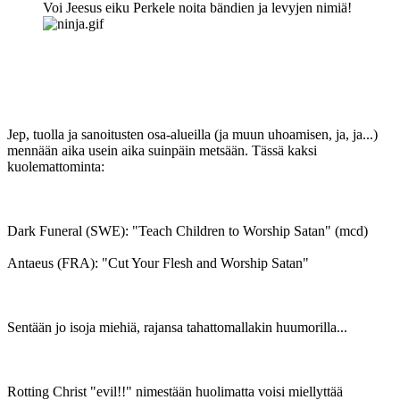
Voi Jeesus eiku Perkele noita bändien ja levyjen nimiä!
Jep, tuolla ja sanoitusten osa-alueilla (ja muun uhoamisen, ja, ja...)
mennään aika usein aika suinpäin metsään. Tässä kaksi
kuolemattominta:
Dark Funeral (SWE): "Teach Children to Worship Satan" (mcd)
Antaeus (FRA): "Cut Your Flesh and Worship Satan"
Sentään jo isoja miehiä, rajansa tahattomallakin huumorilla...
Rotting Christ "evil!!" nimestään huolimatta voisi miellyttää