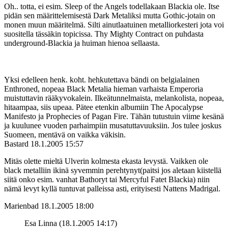
Oh.. totta, ei esim. Sleep of the Angels todellakaan Blackia ole. Itse
pidän sen määrittelemisestä Dark Metaliksi mutta Gothic-jotain on
monen muun määritelmä. Silti ainutlaatuinen metalliorkesteri jota voi
suositella tässäkin topicissa. Thy Mighty Contract on puhdasta
underground-Blackia ja huiman hienoa sellaasta.
Yksi edelleen henk. koht. hehkutettava bändi on belgialainen
Enthroned, nopeaa Black Metalia hieman varhaista Emperoria
muistuttavin rääkyvokalein. Ilkeätunnelmaista, melankolista, nopeaa,
hitaampaa, siis upeaa. Pätee etenkin albumiin The Apocalypse
Manifesto ja Prophecies of Pagan Fire. Tähän tutustuin viime kesänä
ja kuulunee vuoden parhaimpiin musatuttavuuksiin. Jos tulee joskus
Suomeen, mentävä on vaikka väkisin.
Bastard
18.1.2005 15:57
Mitäs olette mieltä Ulverin kolmesta ekasta levystä. Vaikken ole
black metalliin ikinä syvemmin perehtynyt(paitsi jos aletaan kiistellä
siitä onko esim. vanhat Bathoryt tai Mercyful Fatet Blackia) niin
nämä levyt kyllä tuntuvat palleissa asti, erityisesti Nattens Madrigal.
Marienbad
18.1.2005 18:00
Esa Linna (18.1.2005 14:17)