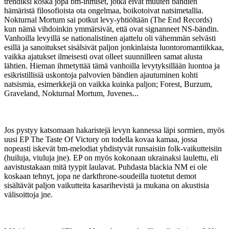
trendiksi koska jopa bm-ihmiset, jotka eivät muuten bändien
hämäristä filosofioista ota ongelmaa, boikotoivat natsimetallia.
Nokturnal Mortum sai potkut levy-yhtiöltään (The End Records)
kun nämä vihdoinkin ymmärsivät, että ovat signanneet NS-bändin.
Vanhoilla levyillä se nationalistinen ajattelu oli vähemmän selvästi
esillä ja sanoitukset sisälsivät paljon jonkinlaista luontoromantiikkaa,
vaikka ajatukset ilmeisesti ovat olleet suunnilleen samat alusta
lähtien. Hieman ihmetyttää tämä vanhoilla levytyksillään luontoa ja
esikristillisiä uskontoja palvovien bändien ajautuminen kohti
natsismia, esimerkkejä on vaikka kuinka paljon; Forest, Burzum,
Graveland, Nokturnal Mortum, Juvenes...
Jos pystyy katsomaan hakaristejä levyn kannessa läpi sormien, myös
uusi EP The Taste Of Victory on todella kovaa kamaa, jossa
nopeasti iskevät bm-melodiat yhdistyvät runsaisiin folk-vaikutteisiin
(huiluja, viuluja jne). EP on myös kokonaan ukrainaksi laulettu, eli
aavistustakaan mitä tyypit laulavat. Puhdasta blackia NM ei ole
koskaan tehnyt, jopa ne darkthrone-soudeilla tuotetut demot
sisältävät paljon vaikutteita kasarihevistä ja mukana on akustisia
välisoittoja jne.