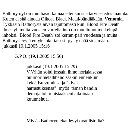
Bathory nyt on niin basic-kamaa ettei kai sitä tarvitse edes mainita.
Kuten ei sitä ainoaa Oikeaa Black Metal-bändiäkään,
Venomia
.
Tykkäsin Bathorystä aivan tajuttomasti kun 'Blood Fire Death'
ilmestyi, mutta vuosien varrella into on muuttunut melkeinpä
inhoksi. 'Blood Fire Death' soi kerran-pari vuodessa ja muita
Bathory-levyjä en yksinkertaisesti pysty enää sietämään.
jukkasil
19.1.2005 15:16
G.P.O. (19.1.2005 15:56)
jukkasil (19.1.2005 15:29)
V.V:hän soitti jossain ihme norjalaisessa
huumorimetallibändissäkin ennenkuin
keksi Burzuminsa ja "kivat
harrastuksensa", myös tämän bändin
demoja tuli muistaakseni aikoinaan
kuunneltua.
Missäs Bathoryn ekat levyt ovat listoilta?