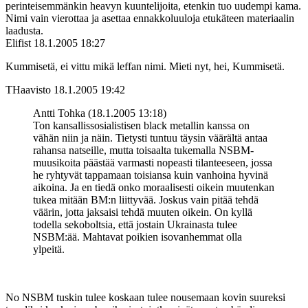
perinteisemmänkin heavyn kuuntelijoita, etenkin tuo uudempi kama.
Nimi vain vierottaa ja asettaa ennakkoluuloja etukäteen materiaalin
laadusta.
Elifist
18.1.2005 18:27
Kummisetä, ei vittu mikä leffan nimi. Mieti nyt, hei, Kummisetä.
THaavisto
18.1.2005 19:42
Antti Tohka (18.1.2005 13:18)
Ton kansallissosialistisen black metallin kanssa on
vähän niin ja näin. Tietysti tuntuu täysin väärältä antaa
rahansa natseille, mutta toisaalta tukemalla NSBM-
muusikoita päästää varmasti nopeasti tilanteeseen, jossa
he ryhtyvät tappamaan toisiansa kuin vanhoina hyvinä
aikoina. Ja en tiedä onko moraalisesti oikein muutenkan
tukea mitään BM:n liittyvää. Joskus vain pitää tehdä
väärin, jotta jaksaisi tehdä muuten oikein. On kyllä
todella sekoboltsia, että jostain Ukrainasta tulee
NSBM:ää. Mahtavat poikien isovanhemmat olla
ylpeitä.
No NSBM tuskin tulee koskaan tulee nousemaan kovin suureksi