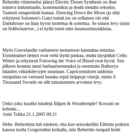
Beheritin viimeiseksi jäänyt Electric Doom Synthesis on ihan
toimiva industriaalin, konemusiikin ja death metalin sekoitus.
Taatusti omaperäistä kamaa. Drawing Down the Moon (ja siltä
erityisesti Solomon's Gate) toimii jos on sellainen olo että
Darkthrone on liian hyvin tuotettua & soitettua. Se toinen levy (nimi
on H48whatever...) ei kyllä toimi edes huumorimusiikkina.
Myös Gravelandin varhaiseen tuotantoon kannattaa tutustua.
Ensimmäiset demot ovat vielä täyttä paskaa, mutta täyspitkät Celtic
Winter ja erityisesti Folowing the Voice of Blood ovat hyviä. Sen
jälkeen homma meni barbaarisemmaksi ja enemmän Bathoryn
hitaiden viikinkilevyjen suuntaan. Capricornuksen taidoista
rumpalina on varmasti hauska repiä helppoja vitsejä, mutta A
Thousand Swords on silti tutustumisen arvoinen levy.
Onko joku kuullut bändejä Ildjarn & Woodtemple? Kovasti on
kehuttu...
Antti Tohka
21.1.2005 09:21
Hehe. Beheritista tuli mieleen, etta kun seisoskeltiin Elitistin poikien
kanssa tuolla Gorgorothin keikalla, niin Beheritin rumpali heitti