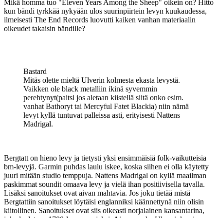
Mikä homma tuo "Eleven Years Among the Sheep" oikein on? Hitto
kun bändi tyrkkää nykyään ulos suurinpiirtein levyn kuukaudessa,
ilmeisesti The End Records luovutti kaiken vanhan materiaalin
oikeudet takaisin bändille?
Bastard
Mitäs olette mieltä Ulverin kolmesta ekasta levystä.
Vaikken ole black metalliin ikinä syvemmin
perehtynyt(paitsi jos aletaan kiistellä siitä onko esim.
vanhat Bathoryt tai Mercyful Fatet Blackia) niin nämä
levyt kyllä tuntuvat palleissa asti, erityisesti Nattens
Madrigal.
Bergtatt on hieno levy ja tietysti yksi ensimmäisiä folk-vaikutteisia
bm-levyjä. Garmin puhdas laulu iskee, koska siihen ei olla käytetty
juuri mitään studio temppuja. Nattens Madrigal on kyllä maailman
paskimmat soundit omaava levy ja vielä ihan positiivisella tavalla.
Lisäksi sanoitukset ovat aivan mahtavia. Jos joku tietää mistä
Bergtattiin sanoitukset löytäisi englanniksi käännettynä niin olisin
kiitollinen. Sanoitukset ovat siis oikeasti norjalainen kansantarina,