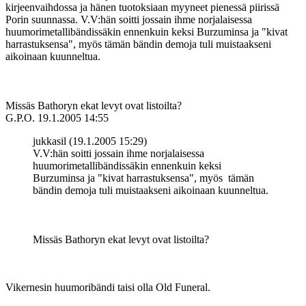
kirjeenvaihdossa ja hänen tuotoksiaan myyneet pienessä piirissä
Porin suunnassa. V.V:hän soitti jossain ihme norjalaisessa
huumorimetallibändissäkin ennenkuin keksi Burzuminsa ja "kivat
harrastuksensa", myös tämän bändin demoja tuli muistaakseni
aikoinaan kuunneltua.
Missäs Bathoryn ekat levyt ovat listoilta?
G.P.O.
19.1.2005 14:55
jukkasil (19.1.2005 15:29)
V.V:hän soitti jossain ihme norjalaisessa
huumorimetallibändissäkin ennenkuin keksi
Burzuminsa ja "kivat harrastuksensa", myös tämän
bändin demoja tuli muistaakseni aikoinaan kuunneltua.
Missäs Bathoryn ekat levyt ovat listoilta?
Vikernesin huumoribändi taisi olla Old Funeral.