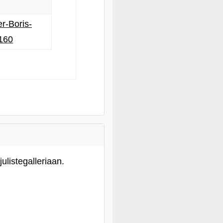
r-Boris-
160
listegalleriaan.