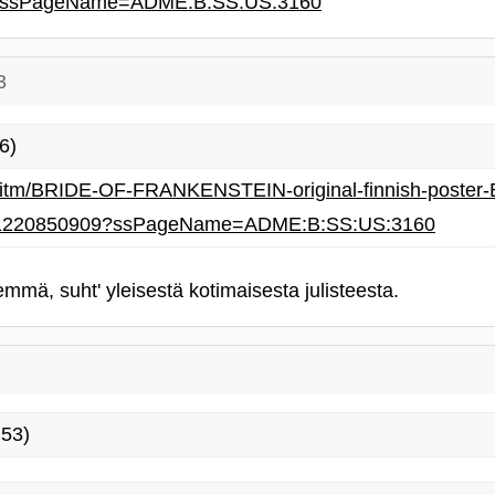
9?ssPageName=ADME:B:SS:US:3160
3
6)
/itm/BRIDE-OF-FRANKENSTEIN-original-finnish-poster-Bo
/321220850909?ssPageName=ADME:B:SS:US:3160
mmä, suht' yleisestä kotimaisesta julisteesta.
:53)