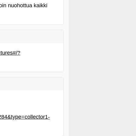
oin nuohottua kaikki
ctures#/?
84&type=collector1-