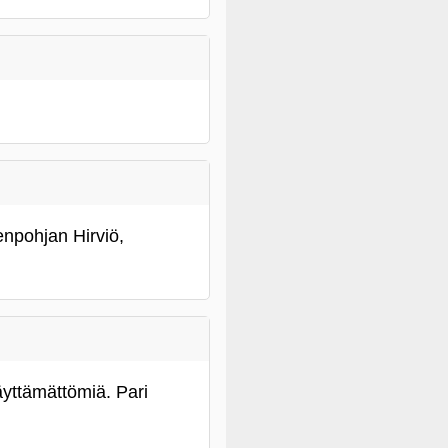
enpohjan Hirviö,
äyttämättömiä. Pari