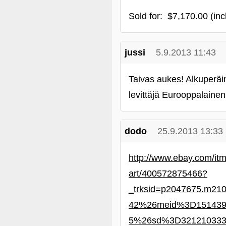
Sold for: $7,170.00 (in
jussi
5.9.2013 11:43
Taivas aukes! Alkuperä
levittäjä Eurooppalainen
dodo
25.9.2013 13:33
http://www.ebay.com/itm
art/400572875466?
_trksid=p2047675.m
42%26meid%3D151439
5%26sd%3D321210333