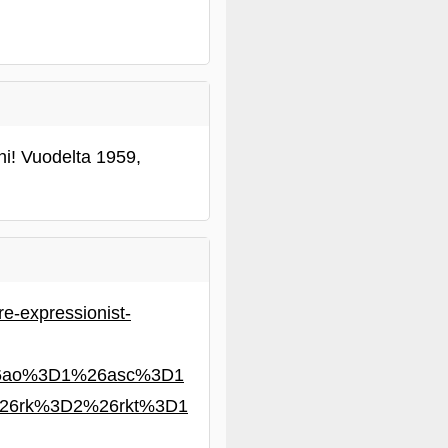
i! Vuodelta 1959,
e-expressionist-
26ao%3D1%26asc%3D1
26rk%3D2%26rkt%3D1