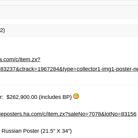
2)
ha.com/c/item.zx?
83237&ctrack=1967284&type=collector1-img1-poster-n
or: $262,900.00 (includes BP)
vieposters.ha.com/c/item.zx?saleNo=7078&lotNo=83156
 Russian Poster (21.5" X 34")