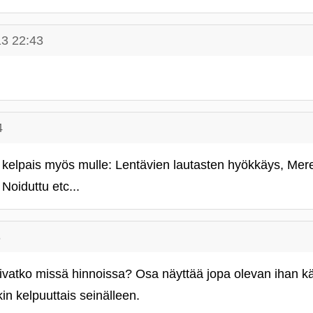
13 22:43
4
 kelpais myös mulle: Lentävien lautasten hyökkäys, Mer
Noiduttu etc...
8
Olivatko missä hinnoissa? Osa näyttää jopa olevan ihan k
n kelpuuttais seinälleen.