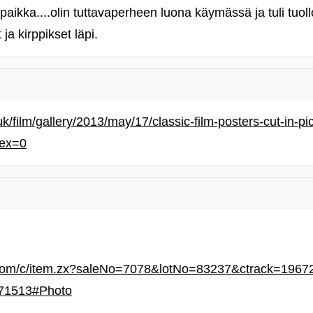
paikka....olin tuttavaperheen luona käymässä ja tuli tuoll
ja kirppikset läpi.
k/film/gallery/2013/may/17/classic-film-posters-cut-in-pi
dex=0
.com/c/item.zx?saleNo=7078&lotNo=83237&ctrack=19672
071513#Photo