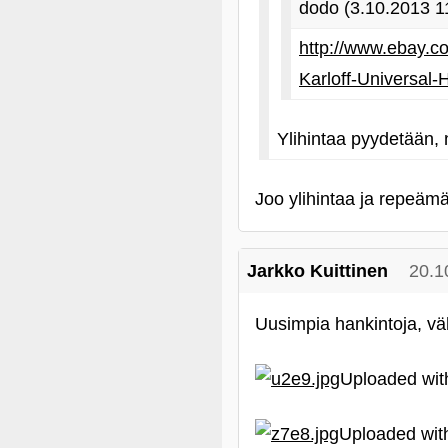
dodo (3.10.2013 1
http://www.ebay.c
Karloff-Universa
Ylihintaa pyydetään, 
Joo ylihintaa ja repeämä
Jarkko Kuittinen
20.1
Uusimpia hankintoja, vä
Uploaded wi
Uploaded wi