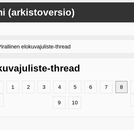
mi (arkistoversio)
rallinen elokuvajuliste-thread
kuvajuliste-thread
1
2
3
4
5
6
7
8
9
10