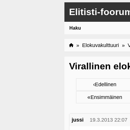
Elitisti-fooru
Haku
»
Elokuvakulttuuri
» Vi
Virallinen elo
‹
Edellinen
«
Ensimmäinen
jussi
19.3.2013 22:07