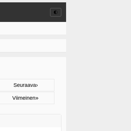
🌓
›
Seuraava
»
Viimeinen