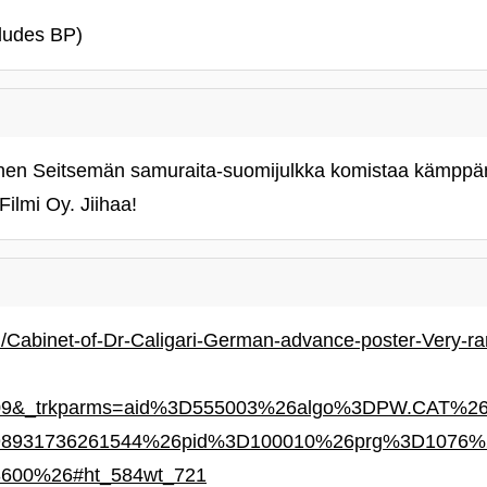
cludes BP)
inen Seitsemän samuraita-suomijulkka komistaa kämppän
Filmi Oy. Jiihaa!
/Cabinet-of-Dr-Caligari-German-advance-poster-Very-rar
2109&_trkparms=aid%3D555003%26algo%3DPW.CAT%
8931736261544%26pid%3D100010%26prg%3D1076%
600%26#ht_584wt_721