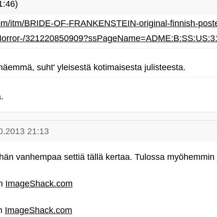
1:46)
om/itm/BRIDE-OF-FRANKENSTEIN-original-finnish-poste
l-Horror-/321220850909?ssPageName=ADME:B:SS:US:3
näemmä, suht' yleisestä kotimaisesta julisteesta.
.
0.2013 21:13
hän vanhempaa settiä tällä kertaa. Tulossa myöhemmin ju
th
ImageShack.com
th
ImageShack.com