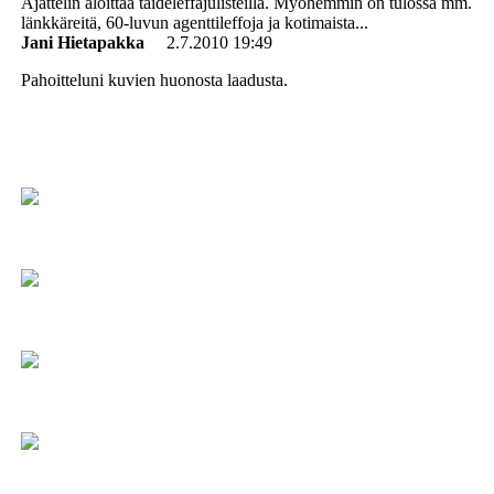
Ajattelin aloittaa taideleffajulisteilla. Myöhemmin on tulossa mm.
länkkäreitä, 60-luvun agenttileffoja ja kotimaista...
Jani Hietapakka
2.7.2010 19:49
Pahoitteluni kuvien huonosta laadusta.