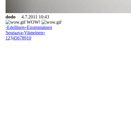
dodo
4.7.2011 10:43
WOW!
‹
Edellinen
«
Ensimmäinen
Seuraava
›
Viimeinen
»
1
2
3
4
5
6
7
8
9
10