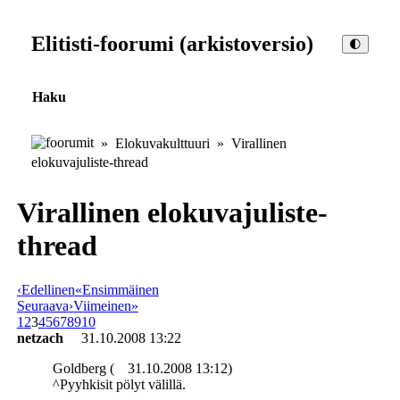
Elitisti-foorumi (arkistoversio)
🌓
Haku
»
Elokuvakulttuuri
» Virallinen
elokuvajuliste-thread
Virallinen elokuvajuliste-
thread
‹
Edellinen
«
Ensimmäinen
Seuraava
›
Viimeinen
»
1
2
3
4
5
6
7
8
9
10
netzach
31.10.2008 13:22
Goldberg (
31.10.2008 13:12)
^Pyyhkisit pölyt välillä.