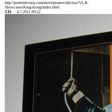
http://posternirvana.com/moviepostercollectors/VLB-
Showcases/King-Kong/index.html
J.H.
4.7.2011 00:22