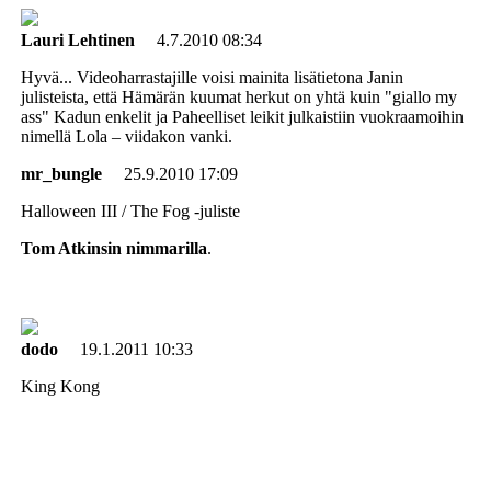
Lauri Lehtinen
4.7.2010 08:34
Hyvä... Videoharrastajille voisi mainita lisätietona Janin
julisteista, että Hämärän kuumat herkut on yhtä kuin "giallo my
ass" Kadun enkelit ja Paheelliset leikit julkaistiin vuokraamoihin
nimellä Lola – viidakon vanki.
mr_bungle
25.9.2010 17:09
Halloween III / The Fog ‑juliste
Tom Atkinsin nimmarilla
.
dodo
19.1.2011 10:33
King Kong