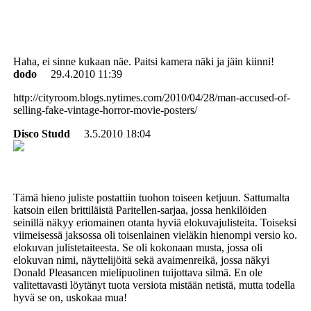
Haha, ei sinne kukaan näe. Paitsi kamera näki ja jäin kiinni!
dodo
29.4.2010 11:39
http://cityroom.blogs.nytimes.com/2010/04/28/man-accused-of-
selling-fake-vintage-horror-movie-posters/
Disco Studd
3.5.2010 18:04
Tämä hieno juliste postattiin tuohon toiseen ketjuun. Sattumalta
katsoin eilen brittiläistä Paritellen-sarjaa, jossa henkilöiden
seinillä näkyy eriomainen otanta hyviä elokuvajulisteita. Toiseksi
viimeisessä jaksossa oli toisenlainen vieläkin hienompi versio ko.
elokuvan julistetaiteesta. Se oli kokonaan musta, jossa oli
elokuvan nimi, näyttelijöitä sekä avaimenreikä, jossa näkyi
Donald Pleasancen mielipuolinen tuijottava silmä. En ole
valitettavasti löytänyt tuota versiota mistään netistä, mutta todella
hyvä se on, uskokaa mua!