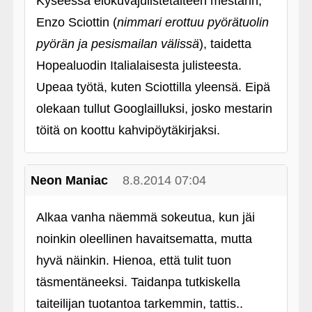
Kyseessä elokuvajulistetaiteen mestarin,
Enzo Sciottin (
nimmari erottuu pyörätuolin
pyörän ja pesismailan välissä
), taidetta
Hopealuodin Italialaisesta julisteesta.
Upeaa työtä, kuten Sciottilla yleensä. Eipä
olekaan tullut Googlailluksi, josko mestarin
töitä on koottu kahvipöytäkirjaksi.
Neon Maniac
8.8.2014 07:04
Alkaa vanha näemmä sokeutua, kun jäi
noinkin oleellinen havaitsematta, mutta
hyvä näinkin. Hienoa, että tulit tuon
täsmentäneeksi. Taidanpa tutkiskella
taiteilijan tuotantoa tarkemmin, tattis..