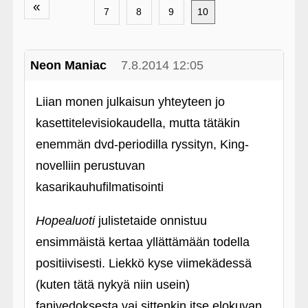
«
7
8
9
10
Neon Maniac
7.8.2014 12:05
Liian monen julkaisun yhteyteen jo
kasettitelevisiokaudella, mutta tätäkin
enemmän dvd-periodilla ryssityn, King-
novelliin perustuvan
kasarikauhufilmatisointi
Hopealuoti
julistetaide onnistuu
ensimmäistä kertaa yllättämään todella
positiivisesti. Liekkö kyse viimekädessä
(kuten tätä nykyä niin usein)
fanivedoksesta vai sittenkin itse elokuvan