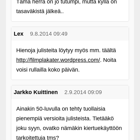
Tämä herra on jo tutumpi, mutta kyllä on
tasaväkistä jälkeä..
Lex
9.8.2014 09:49
Hienoja julisteita löytyy myös mm. täältä
http://filmplakater.wordpress.com/
. Noita
voisi rullailla koko päivän.
Jarkko Kuittinen
2.9.2014 09:09
Ainakin 50-luvulla on tehty tuollaisia
pienempiä versioita julisteista. Tietääkö
joku syyn, ovatko nämäkin kiertuekäyttöön
tarkoitettuja tms?