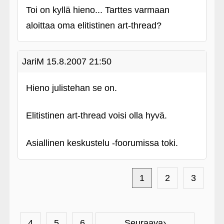
Toi on kyllä hieno... Tarttes varmaan
aloittaa oma elitistinen art-thread?
JariM
15.8.2007 21:50
Hieno julistehan se on.
Elitistinen art-thread voisi olla hyvä.
Asiallinen keskustelu ‑foorumissa toki.
1
2
3
›
4
5
6
Seuraava