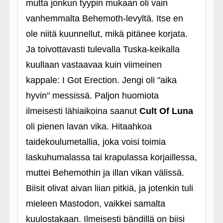
mutta jonkun tyypin mukaan oli vain
vanhemmalta Behemoth-levyltä. Itse en
ole niitä kuunnellut, mikä pitänee korjata.
Ja toivottavasti tulevalla Tuska-keikalla
kuullaan vastaavaa kuin viimeinen
kappale: I Got Erection. Jengi oli "aika
hyvin" messissä. Paljon huomiota
ilmeisesti lähiaikoina saanut
Cult Of Luna
oli pienen lavan vika. Hitaahkoa
taidekoulumetallia, joka voisi toimia
laskuhumalassa tai krapulassa korjaillessa,
muttei Behemothin ja illan vikan välissä.
Biisit olivat aivan liian pitkiä, ja jotenkin tuli
mieleen Mastodon, vaikkei samalta
kuulostakaan. Ilmeisesti bändillä on biisi