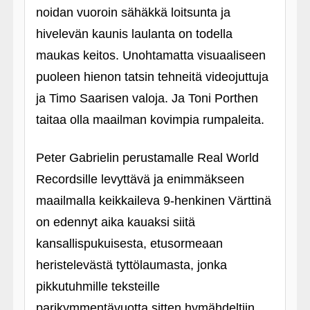
noidan vuoroin sähäkkä loitsunta ja
hivelevän kaunis laulanta on todella
maukas keitos. Unohtamatta visuaaliseen
puoleen hienon tatsin tehneitä videojuttuja
ja Timo Saarisen valoja. Ja Toni Porthen
taitaa olla maailman kovimpia rumpaleita.
Peter Gabrielin perustamalle Real World
Recordsille levyttävä ja enimmäkseen
maailmalla keikkaileva 9-henkinen Värttinä
on edennyt aika kauaksi siitä
kansallispukuisesta, etusormeaan
heristelevästä tyttölaumasta, jonka
pikkutuhmille teksteille
parikymmentävuotta sitten hymähdeltiin