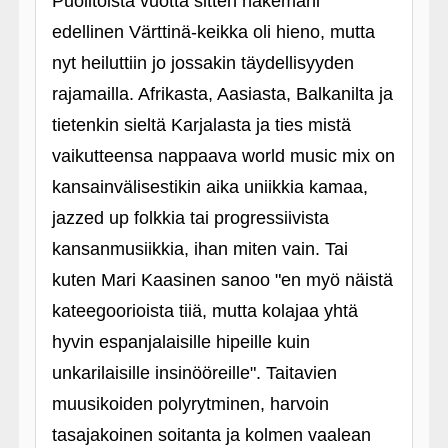
Puolitoista vuotta sitten näkemäni
edellinen Värttinä-keikka oli hieno, mutta
nyt heiluttiin jo jossakin täydellisyyden
rajamailla. Afrikasta, Aasiasta, Balkanilta ja
tietenkin sieltä Karjalasta ja ties mistä
vaikutteensa nappaava world music mix on
kansainvälisestikin aika uniikkia kamaa,
jazzed up folkkia tai progressiivista
kansanmusiikkia, ihan miten vain. Tai
kuten Mari Kaasinen sanoo "en myö näistä
kateegoorioista tiiä, mutta kolajaa yhtä
hyvin espanjalaisille hipeille kuin
unkarilaisille insinööreille". Taitavien
muusikoiden polyrytminen, harvoin
tasajakoinen soitanta ja kolmen vaalean