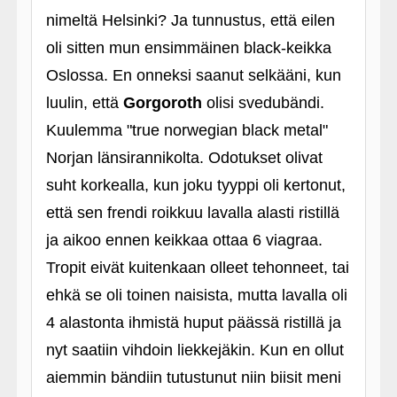
nimeltä Helsinki? Ja tunnustus, että eilen
oli sitten mun ensimmäinen black-keikka
Oslossa. En onneksi saanut selkääni, kun
luulin, että
Gorgoroth
olisi svedubändi.
Kuulemma "true norwegian black metal"
Norjan länsirannikolta. Odotukset olivat
suht korkealla, kun joku tyyppi oli kertonut,
että sen frendi roikkuu lavalla alasti ristillä
ja aikoo ennen keikkaa ottaa 6 viagraa.
Tropit eivät kuitenkaan olleet tehonneet, tai
ehkä se oli toinen naisista, mutta lavalla oli
4 alastonta ihmistä huput päässä ristillä ja
nyt saatiin vihdoin liekkejäkin. Kun en ollut
aiemmin bändiin tutustunut niin biisit meni