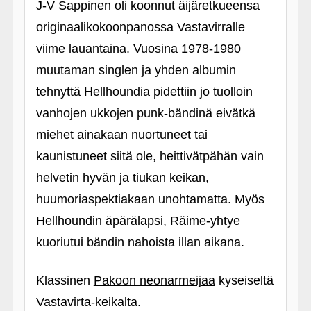
J-V Sappinen oli koonnut äijäretkueensa
originaalikokoonpanossa Vastavirralle
viime lauantaina. Vuosina 1978-1980
muutaman singlen ja yhden albumin
tehnyttä Hellhoundia pidettiin jo tuolloin
vanhojen ukkojen punk-bändinä eivätkä
miehet ainakaan nuortuneet tai
kaunistuneet siitä ole, heittivätpähän vain
helvetin hyvän ja tiukan keikan,
huumoriaspektiakaan unohtamatta. Myös
Hellhoundin äpärälapsi, Räime-yhtye
kuoriutui bändin nahoista illan aikana.
Klassinen
Pakoon neonarmeijaa
kyseiseltä
Vastavirta-keikalta.