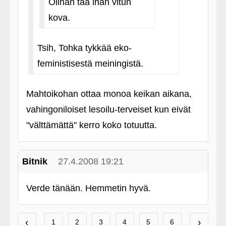
Olihan taa ihan vitun
kova.
Tsih, Tohka tykkää eko-
feministisestä meiningistä.
Mahtoikohan ottaa monoa keikan aikana,
vahingoniloiset lesoilu-terveiset kun eivät
"välttämättä" kerro koko totuutta.
Bitnik
27.4.2008 19:21
Verde tänään. Hemmetin hyvä.
‹
›
1
2
3
4
5
6