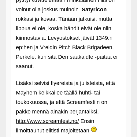
pystyi kuvittelemaan minkälainen fiilis on
voinut olla joskus muinoin.
Satyricon
rokkasi ja kovaa. Tänään jatkuisi, mutta
lippua ei ole, koska bändit eivät ole niin
kiinnostavia. Levyostokset jäivät 1349:n
ep:hen ja Vreidin Pitch Black Brigadeen.
Perkele, kun sitä Den saakaldte ‑paitaa ei
saanut.
Lisäksi selvisi flyereista ja julisteista, että
Mayhem keikkailee täällä huhti- tai
toukokuussa, ja että Screamfestiin on
pakko mennä ainakin perjantaiksi.
http://www.screamfest.no/
Ensin
ilmoittaunut elitisti majoitetaan