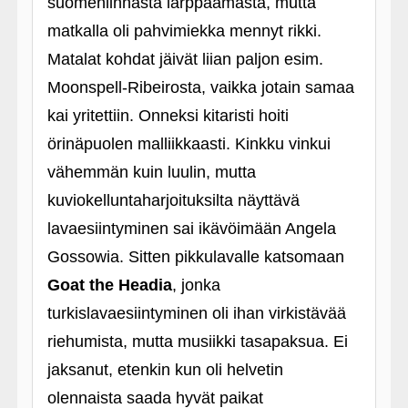
suomenlinnasta larppaamasta, mutta
matkalla oli pahvimiekka mennyt rikki.
Matalat kohdat jäivät liian paljon esim.
Moonspell-Ribeirosta, vaikka jotain samaa
kai yritettiin. Onneksi kitaristi hoiti
örinäpuolen malliikkaasti. Kinkku vinkui
vähemmän kuin luulin, mutta
kuviokelluntaharjoituksilta näyttävä
lavaesiintyminen sai ikävöimään Angela
Gossowia. Sitten pikkulavalle katsomaan
Goat the Headia
, jonka
turkislavaesiintyminen oli ihan virkistävää
riehumista, mutta musiikki tasapaksua. Ei
jaksanut, etenkin kun oli helvetin
olennaista saada hyvät paikat