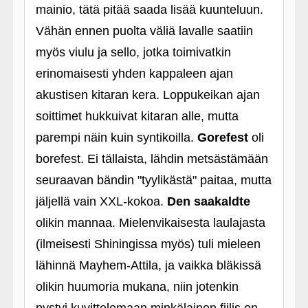
mainio, tätä pitää saada lisää kuunteluun.
Vähän ennen puolta väliä lavalle saatiin
myös viulu ja sello, jotka toimivatkin
erinomaisesti yhden kappaleen ajan
akustisen kitaran kera. Loppukeikan ajan
soittimet hukkuivat kitaran alle, mutta
parempi näin kuin syntikoilla.
Gorefest
oli
borefest. Ei tällaista, lähdin metsästämään
seuraavan bändin "tyylikästä" paitaa, mutta
jäljellä vain XXL-kokoa.
Den saakaldte
olikin mannaa. Mielenvikaisesta laulajasta
(ilmeisesti Shiningissa myös) tuli mieleen
lähinnä Mayhem-Attila, ja vaikka bläkissä
olikin huumoria mukana, niin jotenkin