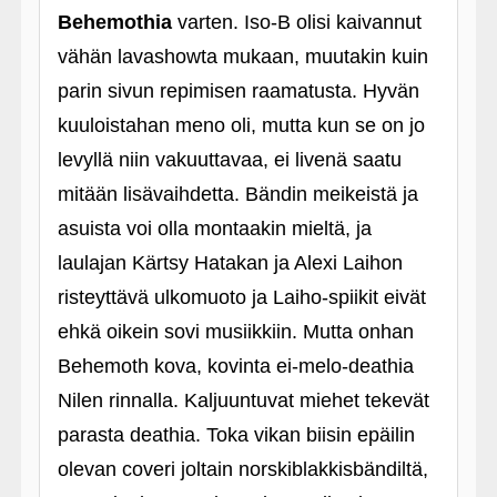
Behemothia
varten. Iso-B olisi kaivannut
vähän lavashowta mukaan, muutakin kuin
parin sivun repimisen raamatusta. Hyvän
kuuloistahan meno oli, mutta kun se on jo
levyllä niin vakuuttavaa, ei livenä saatu
mitään lisävaihdetta. Bändin meikeistä ja
asuista voi olla montaakin mieltä, ja
laulajan Kärtsy Hatakan ja Alexi Laihon
risteyttävä ulkomuoto ja Laiho-spiikit eivät
ehkä oikein sovi musiikkiin. Mutta onhan
Behemoth kova, kovinta ei-melo-deathia
Nilen rinnalla. Kaljuuntuvat miehet tekevät
parasta deathia. Toka vikan biisin epäilin
olevan coveri joltain norskiblakkisbändiltä,