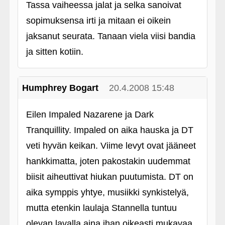
Tassa vaiheessa jalat ja selka sanoivat
sopimuksensa irti ja mitaan ei oikein
jaksanut seurata. Tanaan viela viisi bandia
ja sitten kotiin.
Humphrey Bogart
20.4.2008 15:48
Eilen Impaled Nazarene ja Dark
Tranquillity. Impaled on aika hauska ja DT
veti hyvän keikan. Viime levyt ovat jääneet
hankkimatta, joten pakostakin uudemmat
biisit aiheuttivat hiukan puutumista. DT on
aika symppis yhtye, musiikki synkistelyä,
mutta etenkin laulaja Stannella tuntuu
olevan lavalla aina ihan oikeasti mukavaa.