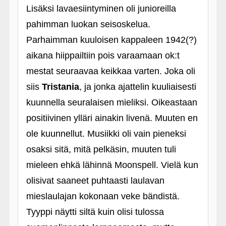
Lisäksi lavaesiintyminen oli junioreilla
pahimman luokan seisoskelua.
Parhaimman kuuloisen kappaleen 1942(?)
aikana hiippailtiin pois varaamaan ok:t
mestat seuraavaa keikkaa varten. Joka oli
siis
Tristania
, ja jonka ajattelin kuuliaisesti
kuunnella seuralaisen mieliksi. Oikeastaan
positiivinen ylläri ainakin livenä. Muuten en
ole kuunnellut. Musiikki oli vain pieneksi
osaksi sitä, mitä pelkäsin, muuten tuli
mieleen ehkä lähinnä Moonspell. Vielä kun
olisivat saaneet puhtaasti laulavan
mieslaulajan kokonaan veke bändistä.
Tyyppi näytti siltä kuin olisi tulossa