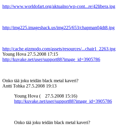
http://www.worldofart.org/aktualno/wp-cont...re/42libera.jpg
http://img225.imageshack.us/img225/653/chapman04dt8.jpg
http://cache.gizmodo.com/assets/resources/...chair1_2263.jpg
Young Hova
27.5.2008 17:15
http://kuvake.net/user/support88?image_id=3905786
Onko tää joku teidän black metal kaveri?
Antti Tohka
27.5.2008 19:13
Young Hova (
27.5.2008 15:16)
http://kuvake.net/user/support88?image_id=3905786
Onko tää joku teidän black metal kaveri?