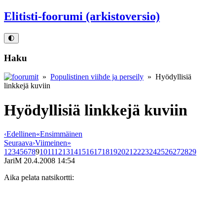
Elitisti-foorumi (arkistoversio)
🌓
Haku
»
Populistinen viihde ja perseily
» Hyödyllisiä
linkkejä kuviin
Hyödyllisiä linkkejä kuviin
‹
Edellinen
«
Ensimmäinen
Seuraava
›
Viimeinen
»
1
2
3
4
5
6
7
8
9
10
11
12
13
14
15
16
17
18
19
20
21
22
23
24
25
26
27
28
29
JariM
20.4.2008 14:54
Aika pelata natsikortti: