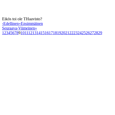
Eikös toi ole THaavisto?
‹
Edellinen
«
Ensimmäinen
Seuraava
›
Viimeinen
»
1
2
3
4
5
6
7
8
9
10
11
12
13
14
15
16
17
18
19
20
21
22
23
24
25
26
27
28
29