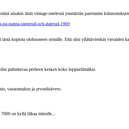
lä minä ainakin tästä vintage-mielessä ymmärrän paremmin kiinnostuksen 
a-pa-panna-signerad-och-daterad-1969
ti tästä kopiota olohuoneen seinälle. Että olisi yllättävienkin vieraiden 
ä olisi puhuttavaa perheen kesken koko loppuelämäksi.
sio, vasaramaksu ja arvonlisävero.
7000 on kyllä liikaa minulle...