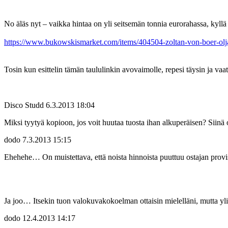
No äläs nyt – vaikka hintaa on yli seitsemän tonnia eurorahassa, kyl
https://www.bukowskismarket.com/items/404504-zoltan-von-boer-olj
Tosin kun esittelin tämän taululinkin avovaimolle, repesi täysin ja vaa
Disco Studd
6.3.2013 18:04
Miksi tyytyä kopioon, jos voit huutaa tuosta ihan alkuperäisen? Siin
dodo
7.3.2013 15:15
Ehehehe… On muistettava, että noista hinnoista puuttuu ostajan provi
Ja joo… Itsekin tuon valokuvakokoelman ottaisin mielelläni, mutta yli 
dodo
12.4.2013 14:17