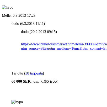
Meller
6.3.2013 17:28
dodo (6.3.2013 11:11)
dodo (20.2.2013 09:15)
https://www.bukowskismarket.com/items/399009-erotica-fo
utm_source=Site&utm_medium=Tema&utm_content=Ero
Tarjottu (
38 tarjousta
)
60 000 SEK
noin: 7.195 EUR