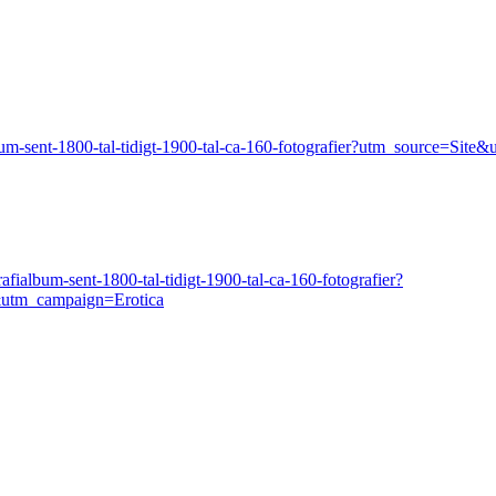
lbum-sent-1800-tal-tidigt-1900-tal-ca-160-fotografier?utm_source
ialbum-sent-1800-tal-tidigt-1900-tal-ca-160-fotografier?
utm_campaign=Erotica