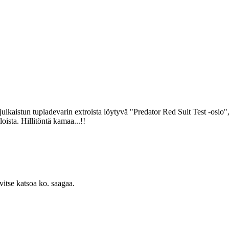
ulkaistun tupladevarin extroista löytyvä "Predator Red Suit Test ‑osio
oista. Hillitöntä kamaa...!!
vitse katsoa ko. saagaa.