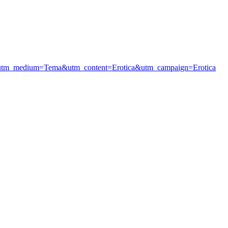
=Site&utm_medium=Tema&utm_content=Erotica&utm_campaign=Erotica