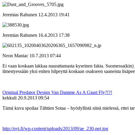
Jeremias Rahunen
12.4.2013 19:41
Jeremias Rahunen
16.4.2013 17:38
Neon Maniac
10.7.2013 07:44
Ei vaan koskaan lakkaa naurattamasta kyseinen fakta. Suomessa(kin) j
ilmestyessään yksi eniten hilpeyttä koskaan osakseen saaneista lisäpeel
Original Predator Design Van Damme As A Giant Fly?!?!
kekkuli
20.9.2013 09:54
Tämä kuva spoilaa Tähtien Sotaa – hyödyllistä siinä mielessä, ettei tar
http://nyt.fi/wp-content/uploads/2013/09/ae_230-net.jpg