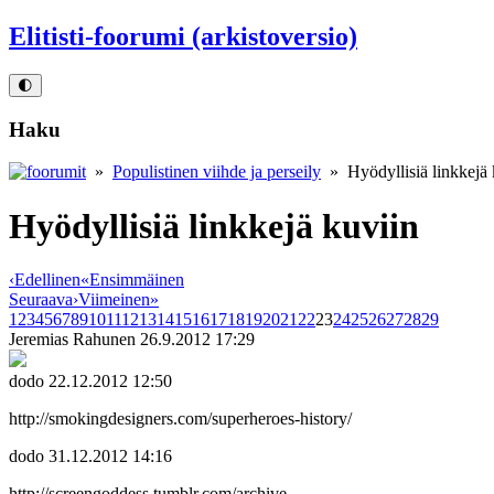
Elitisti-foorumi (arkistoversio)
🌓
Haku
»
Populistinen viihde ja perseily
» Hyödyllisiä linkkejä 
Hyödyllisiä linkkejä kuviin
‹
Edellinen
«
Ensimmäinen
Seuraava
›
Viimeinen
»
1
2
3
4
5
6
7
8
9
10
11
12
13
14
15
16
17
18
19
20
21
22
23
24
25
26
27
28
29
Jeremias Rahunen
26.9.2012 17:29
dodo
22.12.2012 12:50
http://smokingdesigners.com/superheroes-history/
dodo
31.12.2012 14:16
http://screengoddess.tumblr.com/archive