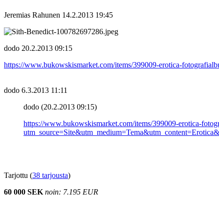
Jeremias Rahunen
14.2.2013 19:45
dodo
20.2.2013 09:15
https://www.bukowskismarket.com/items/399009-erotica-fotografia
dodo
6.3.2013 11:11
dodo (20.2.2013 09:15)
https://www.bukowskismarket.com/items/399009-erotica-fotograf
utm_source=Site&utm_medium=Tema&utm_content=Erotica&
Tarjottu (
38 tarjousta
)
60 000 SEK
noin: 7.195 EUR