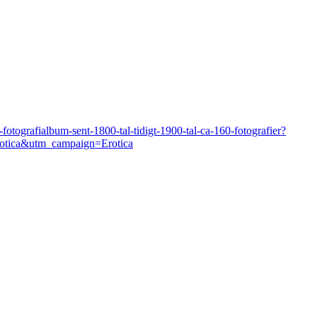
tografialbum-sent-1800-tal-tidigt-1900-tal-ca-160-fotografier?
tica&utm_campaign=Erotica