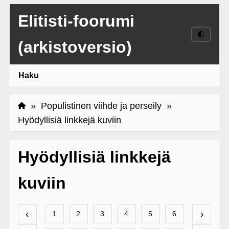
Elitisti-foorumi
🌓
(arkistoversio)
Haku
»
Populistinen viihde ja perseily
»
Hyödyllisiä linkkejä kuviin
Hyödyllisiä linkkejä
kuviin
‹
›
1
2
3
4
5
6