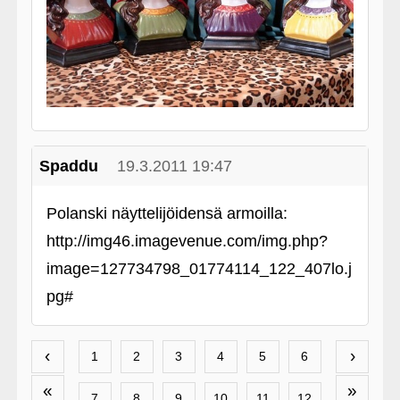
Spaddu
19.3.2011 19:47
Polanski näyttelijöidensä armoilla:
http://img46.imagevenue.com/img.php?
image=127734798_01774114_122_407lo.j
pg#
‹
›
1
2
3
4
5
6
«
»
7
8
9
10
11
12