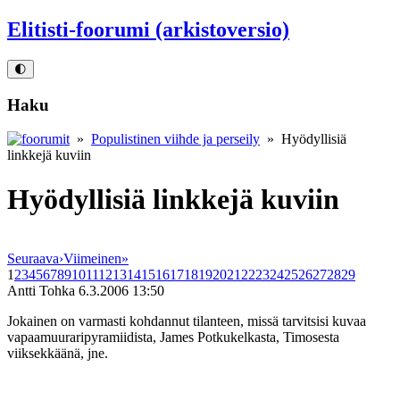
Elitisti-foorumi (arkistoversio)
🌓
Haku
»
Populistinen viihde ja perseily
» Hyödyllisiä
linkkejä kuviin
Hyödyllisiä linkkejä kuviin
Seuraava
›
Viimeinen
»
1
2
3
4
5
6
7
8
9
10
11
12
13
14
15
16
17
18
19
20
21
22
23
24
25
26
27
28
29
Antti Tohka
6.3.2006 13:50
Jokainen on varmasti kohdannut tilanteen, missä tarvitsisi kuvaa
vapaamuuraripyramiidista, James Potkukelkasta, Timosesta
viiksekkäänä, jne.