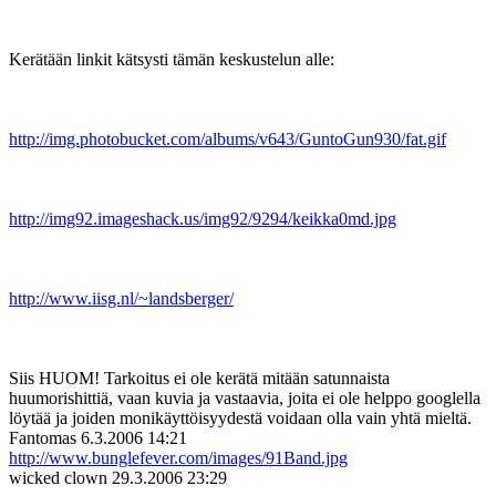
Kerätään linkit kätsysti tämän keskustelun alle:
http://img.photobucket.com/albums/v643/GuntoGun930/fat.gif
http://img92.imageshack.us/img92/9294/keikka0md.jpg
http://www.iisg.nl/~landsberger/
Siis HUOM! Tarkoitus ei ole kerätä mitään satunnaista
huumorishittiä, vaan kuvia ja vastaavia, joita ei ole helppo googlella
löytää ja joiden monikäyttöisyydestä voidaan olla vain yhtä mieltä.
Fantomas
6.3.2006 14:21
http://www.bunglefever.com/images/91Band.jpg
wicked clown
29.3.2006 23:29