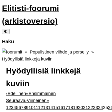
Elitisti-foorumi
(arkistoversio)
🌓
Haku
»
Populistinen viihde ja perseily
»
Hyödyllisiä linkkejä kuviin
Hyödyllisiä linkkejä
kuviin
‹
Edellinen
«
Ensimmäinen
Seuraava
›
Viimeinen
»
1
2
3
4
5
6
7
8
9
10
11
12
13
14
15
16
17
18
19
20
21
22
23
24
25
2