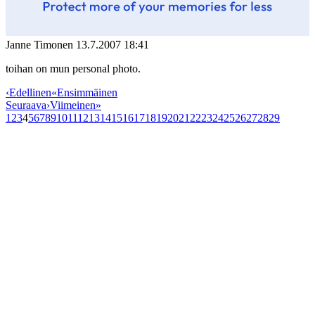
Janne Timonen
13.7.2007 18:41
toihan on mun personal photo.
‹
Edellinen
«
Ensimmäinen
Seuraava
›
Viimeinen
»
1
2
3
4
5
6
7
8
9
10
11
12
13
14
15
16
17
18
19
20
21
22
23
24
25
26
27
28
29