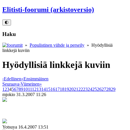
Elitisti-foorumi (arkistoversio)
🌓
Haku
»
Populistinen viihde ja perseily
» Hyödyllisiä
linkkejä kuviin
Hyödyllisiä linkkejä kuviin
‹
Edellinen
«
Ensimmäinen
Seuraava
›
Viimeinen
»
1
2
3
4
5
6
7
8
9
10
11
12
13
14
15
16
17
18
19
20
21
22
23
24
25
26
27
28
29
mjokio
31.3.2007 11:26
Yotsuya
16.4.2007 13:51