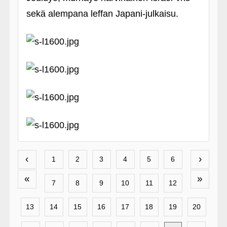
sekä alempana leffan Japani-julkaisu.
‹
›
1
2
3
4
5
6
«
»
7
8
9
10
11
12
13
14
15
16
17
18
19
20