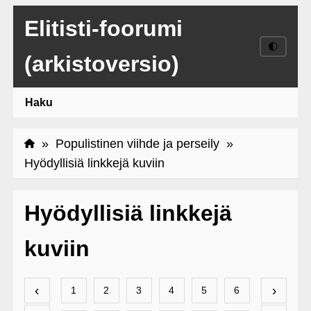
Elitisti-foorumi
🌓
(arkistoversio)
Haku
»
Populistinen viihde ja perseily
»
Hyödyllisiä linkkejä kuviin
Hyödyllisiä linkkejä
kuviin
‹
›
1
2
3
4
5
6