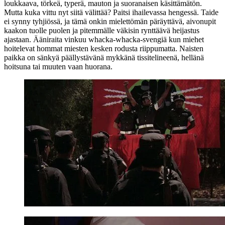
loukkaava, törkeä, typerä, mauton ja suoranaisen käsittämätön.
Mutta kuka vittu nyt siitä välittää? Paitsi ihailevassa hengessä. Taide
ei synny tyhjiössä, ja tämä onkin mielettömän päräyttävä, aivonupit
kaakon tuolle puolen ja pitemmälle väkisin rynttäävä heijastus
ajastaan. Ääniraita vinkuu whacka-whacka-svengiä kun miehet
hoitelevat hommat miesten kesken rodusta riippumatta. Naisten
paikka on sänkyä päällystävänä mykkänä tissitelineenä, hellänä
hoitsuna tai muuten vaan huorana.