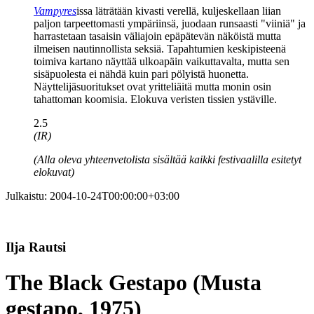
Vampyres
issa läträtään kivasti verellä, kuljeskellaan liian
paljon tarpeettomasti ympäriinsä, juodaan runsaasti "viiniä" ja
harrastetaan tasaisin väliajoin epäpätevän näköistä mutta
ilmeisen nautinnollista seksiä. Tapahtumien keskipisteenä
toimiva kartano näyttää ulkoapäin vaikuttavalta, mutta sen
sisäpuolesta ei nähdä kuin pari pölyistä huonetta.
Näyttelijäsuoritukset ovat yritteliäitä mutta monin osin
tahattoman koomisia. Elokuva veristen tissien ystäville.
2.5
(IR)
(Alla oleva yhteenvetolista sisältää kaikki festivaalilla esitetyt
elokuvat)
Julkaistu:
2004-10-24T00:00:00+03:00
Ilja Rautsi
The Black Gestapo (Musta
gestapo, 1975)