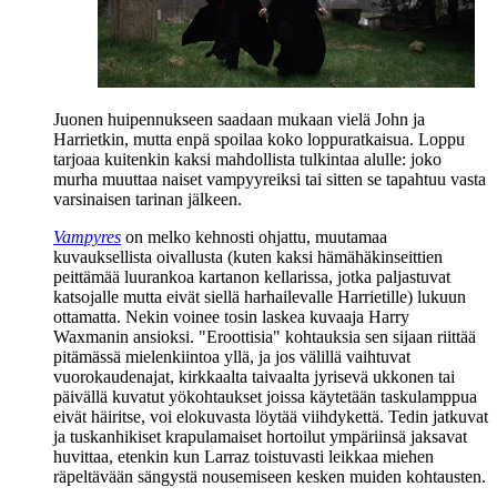
Juonen huipennukseen saadaan mukaan vielä John ja
Harrietkin, mutta enpä spoilaa koko loppuratkaisua. Loppu
tarjoaa kuitenkin kaksi mahdollista tulkintaa alulle: joko
murha muuttaa naiset vampyyreiksi tai sitten se tapahtuu vasta
varsinaisen tarinan jälkeen.
Vampyres
on melko kehnosti ohjattu, muutamaa
kuvauksellista oivallusta (kuten kaksi hämähäkinseittien
peittämää luurankoa kartanon kellarissa, jotka paljastuvat
katsojalle mutta eivät siellä harhailevalle Harrietille) lukuun
ottamatta. Nekin voinee tosin laskea kuvaaja
Harry
Waxmanin
ansioksi. "Eroottisia" kohtauksia sen sijaan riittää
pitämässä mielenkiintoa yllä, ja jos välillä vaihtuvat
vuorokaudenajat, kirkkaalta taivaalta jyrisevä ukkonen tai
päivällä kuvatut yökohtaukset joissa käytetään taskulamppua
eivät häiritse, voi elokuvasta löytää viihdykettä. Tedin jatkuvat
ja tuskanhikiset krapulamaiset hortoilut ympäriinsä jaksavat
huvittaa, etenkin kun Larraz toistuvasti leikkaa miehen
räpeltävään sängystä nousemiseen kesken muiden kohtausten.