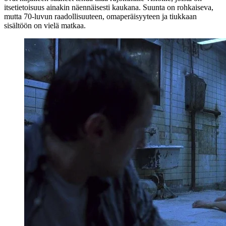
itsetietoisuus ainakin näennäisesti kaukana. Suunta on rohkaiseva,
mutta 70‑luvun raadollisuuteen, omaperäisyyteen ja tiukkaan
sisältöön on vielä matkaa.