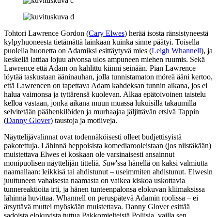
Tohtori Lawrence Gordon (
Cary Elwes
) herää isosta ränsistyneestä
kylpyhuoneesta tietämättä lainkaan kuinka sinne päätyi. Toisella
puolella huonetta on Adamiksi esittäytyvä mies (
Leigh Whannell
), ja
keskellä lattiaa lojuu aivonsa ulos ampuneen miehen ruumis. Sekä
Lawrence että Adam on kahlittu kiinni seinään. Pian Lawrence
löytää taskustaan ääninauhan, jolla tunnistamaton möreä ääni kertoo,
että Lawrencen on tapettava Adam kahdeksan tunnin aikana, jos ei
halua vaimonsa ja tyttärensä kuolevan. Alkaa epätoivoinen taistelu
kelloa vastaan, jonka aikana muun muassa lukuisilla takaumilla
selvitetään päähenkilöiden ja murhaajaa jäljittävän etsivä Tappin
(
Danny Glover
) taustoja ja motiiveja.
Näyttelijävalinnat ovat todennäköisesti olleet budjettisyistä
pakotettuja. Lähinnä heppoisista komediarooleistaan (jos niistäkään)
muistettava Elwes ei koskaan ole varsinaisesti ansainnut
monipuolisen näyttelijän titteliä.
Saw
'ssa hänellä on kaksi valmiutta
naamallaan: leikkisä tai ahdistunut – useimmiten ahdistunut. Elwesin
juuttuneen vahaisesta naamasta on vaikea kiskoa uskottavia
tunnereaktioita irti, ja hänen tunteenpalonsa elokuvan kliimaksissa
lähinnä huvittaa. Whannell on peruspätevä Adamin roolissa – ei
ärsyttävä muttei myöskään muistettava. Danny Glover esittää
sadoista elokuvista tuttua Pakkomielteistä Poliisia, vailla sen