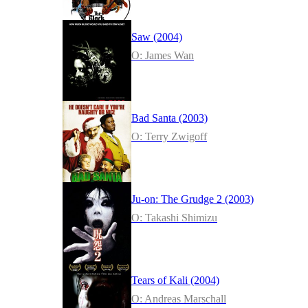
Saw (2004)
O: James Wan
Bad Santa (2003)
O: Terry Zwigoff
Ju-on: The Grudge 2 (2003)
O: Takashi Shimizu
Tears of Kali (2004)
O: Andreas Marschall