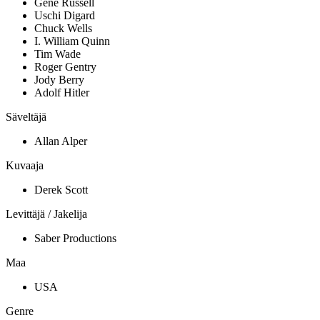
Gene Russell
Uschi Digard
Chuck Wells
I. William Quinn
Tim Wade
Roger Gentry
Jody Berry
Adolf Hitler
Säveltäjä
Allan Alper
Kuvaaja
Derek Scott
Levittäjä / Jakelija
Saber Productions
Maa
USA
Genre