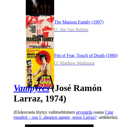
The Manson Family (1997)
O: Jim Van Bebber
Fist of Fear, Touch of Death (1980)
O: Matthew Mallinson
Vampyres
(
José Ramón
Larraz
, 1974)
(Elokuvasta löytyy vaihtoehtoinen
arvostelu
osana
Cine
español – osa 1: algunos sangre, senor Larraz?
‑artikkelia).