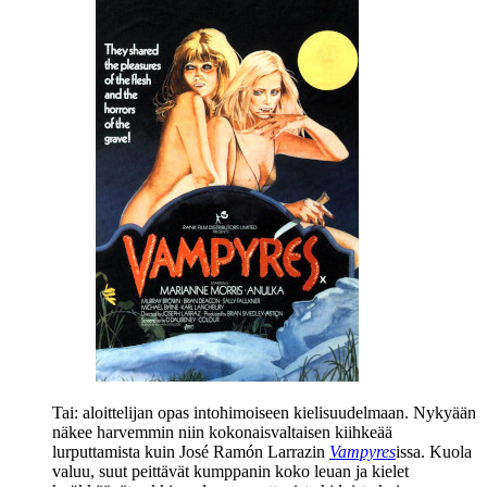
Tai: aloittelijan opas intohimoiseen kielisuudelmaan. Nykyään
näkee harvemmin niin kokonaisvaltaisen kiihkeää
lurputtamista kuin José Ramón Larrazin
Vampyres
issa. Kuola
valuu, suut peittävät kumppanin koko leuan ja kielet