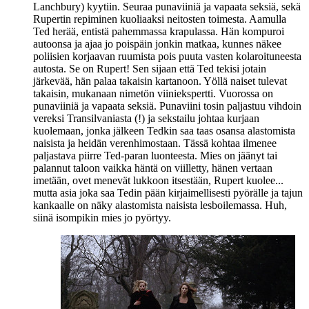
Lanchbury
) kyytiin. Seuraa punaviiniä ja vapaata seksiä, sekä
Rupertin repiminen kuoliaaksi neitosten toimesta. Aamulla
Ted herää, entistä pahemmassa krapulassa. Hän kompuroi
autoonsa ja ajaa jo poispäin jonkin matkaa, kunnes näkee
poliisien korjaavan ruumista pois puuta vasten kolaroituneesta
autosta. Se on Rupert! Sen sijaan että Ted tekisi jotain
järkevää, hän palaa takaisin kartanoon. Yöllä naiset tulevat
takaisin, mukanaan nimetön viiniekspertti. Vuorossa on
punaviiniä ja vapaata seksiä. Punaviini tosin paljastuu vihdoin
vereksi Transilvaniasta (!) ja sekstailu johtaa kurjaan
kuolemaan, jonka jälkeen Tedkin saa taas osansa alastomista
naisista ja heidän verenhimostaan. Tässä kohtaa ilmenee
paljastava piirre Ted‑paran luonteesta. Mies on jäänyt tai
palannut taloon vaikka häntä on viilletty, hänen vertaan
imetään, ovet menevät lukkoon itsestään, Rupert kuolee...
mutta asia joka saa Tedin pään kirjaimellisesti pyörälle ja tajun
kankaalle on näky alastomista naisista lesboilemassa. Huh,
siinä isompikin mies jo pyörtyy.