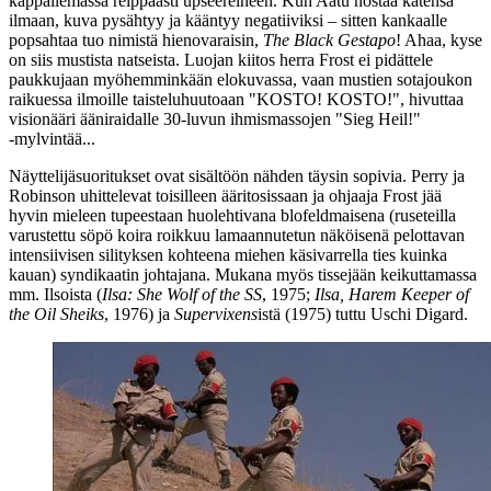
käppäilemässä reippaasti upseereineen. Kun Aatu nostaa kätensä
ilmaan, kuva pysähtyy ja kääntyy negatiiviksi – sitten kankaalle
popsahtaa tuo nimistä hienovaraisin,
The Black Gestapo
! Ahaa, kyse
on siis mustista natseista. Luojan kiitos herra Frost ei pidättele
paukkujaan myöhemminkään elokuvassa, vaan mustien sotajoukon
raikuessa ilmoille taisteluhuutoaan
"KOSTO! KOSTO!"
, hivuttaa
visionääri ääniraidalle 30‑luvun ihmismassojen
"Sieg Heil!"
‑mylvintää...
Näyttelijäsuoritukset ovat sisältöön nähden täysin sopivia. Perry ja
Robinson uhittelevat toisilleen ääritosissaan ja ohjaaja Frost jää
hyvin mieleen tupeestaan huolehtivana blofeldmaisena (ruseteilla
varustettu söpö koira roikkuu lamaannutetun näköisenä pelottavan
intensiivisen silityksen kohteena miehen käsivarrella ties kuinka
kauan) syndikaatin johtajana. Mukana myös tissejään keikuttamassa
mm. Ilsoista (
Ilsa: She Wolf of the SS
, 1975;
Ilsa, Harem Keeper of
the Oil Sheiks
, 1976) ja
Supervixens
istä (1975) tuttu
Uschi Digard
.