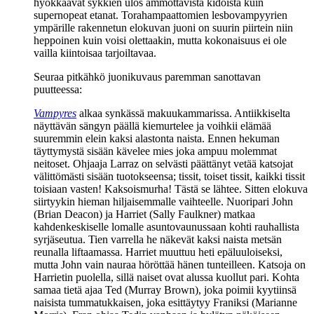
hyökkäävät sykkien ulos ammottavista kidoista kuin
supernopeat etanat. Torahampaattomien lesbovampyyrien
ympärille rakennetun elokuvan juoni on suurin piirtein niin
heppoinen kuin voisi olettaakin, mutta kokonaisuus ei ole
vailla kiintoisaa tarjoiltavaa.
Seuraa pitkähkö juonikuvaus paremman sanottavan
puutteessa:
Vampyres
alkaa synkässä makuukammarissa. Antiikkiselta
näyttävän sängyn päällä kiemurtelee ja voihkii elämää
suuremmin elein kaksi alastonta naista. Ennen hekuman
täyttymystä sisään kävelee mies joka ampuu molemmat
neitoset. Ohjaaja Larraz on selvästi päättänyt vetää katsojat
välittömästi sisään tuotokseensa; tissit, toiset tissit, kaikki tissit
toisiaan vasten! Kaksoismurha! Tästä se lähtee. Sitten elokuva
siirtyykin hieman hiljaisemmalle vaihteelle. Nuoripari John
(
Brian Deacon
) ja Harriet (
Sally Faulkner
) matkaa
kahdenkeskiselle lomalle asuntovaunussaan kohti rauhallista
syrjäseutua. Tien varrella he näkevät kaksi naista metsän
reunalla liftaamassa. Harriet muuttuu heti epäluuloiseksi,
mutta John vain nauraa höröttää hänen tunteilleen. Katsoja on
Harrietin puolella, sillä naiset ovat alussa kuollut pari. Kohta
samaa tietä ajaa Ted (
Murray Brown
), joka poimii kyytiinsä
naisista tummatukkaisen, joka esittäytyy Franiksi (
Marianne