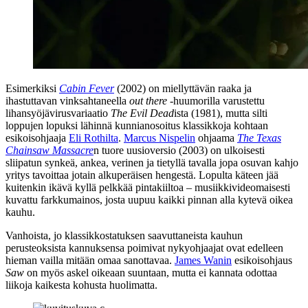
Esimerkiksi
Cabin Fever
(2002) on miellyttävän raaka ja
ihastuttavan vinksahtaneella
out there
‑huumorilla varustettu
lihansyöjävirusvariaatio
The Evil Dead
ista (1981), mutta silti
loppujen lopuksi lähinnä kunnianosoitus klassikkoja kohtaan
esikoisohjaaja
Eli Rothilta
.
Marcus Nispelin
ohjaama
The Texas
Chainsaw Massacre
n tuore uusioversio (2003) on ulkoisesti
sliipatun synkeä, ankea, verinen ja tietyllä tavalla jopa osuvan kahjo
yritys tavoittaa jotain alkuperäisen hengestä. Lopulta käteen jää
kuitenkin ikävä kyllä pelkkää pintakiiltoa – musiikkivideomaisesti
kuvattu farkkumainos, josta uupuu kaikki pinnan alla kytevä oikea
kauhu.
Vanhoista, jo klassikkostatuksen saavuttaneista kauhun
perusteoksista kannuksensa poimivat nykyohjaajat ovat edelleen
hieman vailla mitään omaa sanottavaa.
James Wanin
esikoisohjaus
Saw
on myös askel oikeaan suuntaan, mutta ei kannata odottaa
liikoja kaikesta kohusta huolimatta.