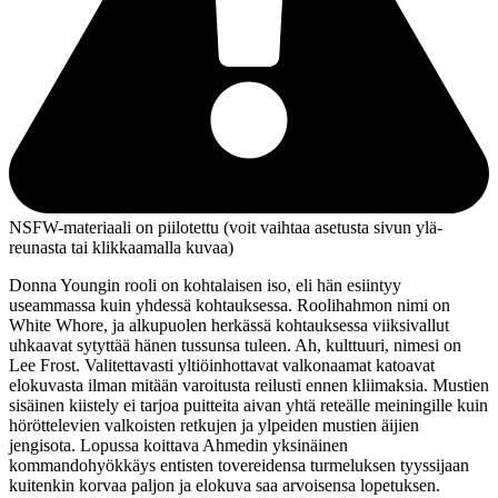
NSFW-materiaali on piilotettu (voit vaihtaa asetusta sivun ylä­
reunasta tai klikkaamalla kuvaa)
Donna Youngin
rooli on kohtalaisen iso, eli hän esiintyy
useammassa kuin yhdessä kohtauksessa. Roolihahmon nimi on
White Whore, ja alkupuolen herkässä kohtauksessa viiksivallut
uhkaavat sytyttää hänen tussunsa tuleen. Ah, kulttuuri, nimesi on
Lee Frost. Valitettavasti yltiöinhottavat valkonaamat katoavat
elokuvasta ilman mitään varoitusta reilusti ennen kliimaksia. Mustien
sisäinen kiistely ei tarjoa puitteita aivan yhtä reteälle meiningille kuin
höröttelevien valkoisten retkujen ja ylpeiden mustien äijien
jengisota. Lopussa koittava Ahmedin yksinäinen
kommandohyökkäys entisten tovereidensa turmeluksen tyyssijaan
kuitenkin korvaa paljon ja elokuva saa arvoisensa lopetuksen.