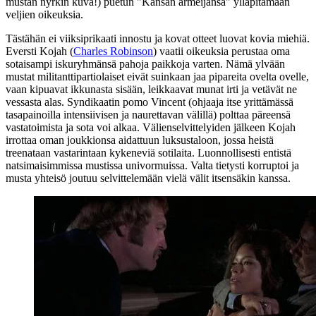
mustan nyrkin kuva!) puetun "Kansan armeijansa" ylläpitämään
veljien oikeuksia.
Tästähän ei viiksiprikaati innostu ja kovat otteet luovat kovia miehiä.
Eversti Kojah (
Charles Robinson
) vaatii oikeuksia perustaa oma
sotaisampi iskuryhmänsä pahoja paikkoja varten. Nämä ylvään
mustat militanttipartiolaiset eivät suinkaan jaa pipareita ovelta ovelle,
vaan kipuavat ikkunasta sisään, leikkaavat munat irti ja vetävät ne
vessasta alas. Syndikaatin pomo Vincent (ohjaaja itse yrittämässä
tasapainoilla intensiivisen ja naurettavan välillä) polttaa päreensä
vastatoimista ja sota voi alkaa. Välienselvittelyiden jälkeen Kojah
irrottaa oman joukkionsa aidattuun luksustaloon, jossa heistä
treenataan vastarintaan kykeneviä sotilaita. Luonnollisesti entistä
natsimaisimmissa mustissa univormuissa. Valta tietysti korruptoi ja
musta yhteisö joutuu selvittelemään vielä välit itsensäkin kanssa.