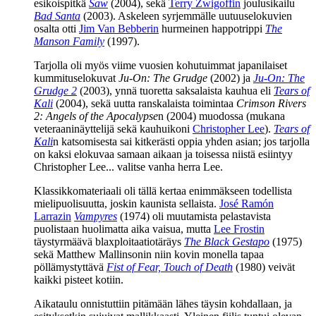
esikoispitkä
Saw
(2004), sekä
Terry Zwigoffin
joulusikailu
Bad Santa
(2003). Askeleen syrjemmälle uutuuselokuvien
osalta otti
Jim Van Bebberin
hurmeinen happotrippi
The
Manson Family
(1997).
Tarjolla oli myös viime vuosien kohutuimmat japanilaiset
kummituselokuvat
Ju‑On: The Grudge
(2002) ja
Ju‑On: The
Grudge 2
(2003), ynnä tuoretta saksalaista kauhua eli
Tears of
Kali
(2004), sekä uutta ranskalaista toimintaa
Crimson Rivers
2: Angels of the Apocalypse
n (2004) muodossa (mukana
veteraaninäyttelijä sekä kauhuikoni
Christopher Lee
).
Tears of
Kali
n katsomisesta sai kitkerästi oppia yhden asian; jos tarjolla
on kaksi elokuvaa samaan aikaan ja toisessa niistä esiintyy
Christopher Lee... valitse vanha herra Lee.
Klassikkomateriaali oli tällä kertaa enimmäkseen todellista
mielipuolisuutta, joskin kaunista sellaista.
José Ramón
Larrazin
Vampyres
(1974) oli muutamista pelastavista
puolistaan huolimatta aika vaisua, mutta
Lee Frostin
täystyrmäävä blaxploitaatiotäräys
The Black Gestapo
(1975)
sekä
Matthew Mallinsonin
niin kovin monella tapaa
pöllämystyttävä
Fist of Fear, Touch of Death
(1980) veivät
kaikki pisteet kotiin.
Aikataulu onnistuttiin pitämään lähes täysin kohdallaan, ja