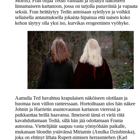
Morris
). Fran ohjaa Tedin vanhaan ja hylätyn näköiseen
linnamaiseen kartanoon, jossa on tarjolla punaviiniä ja vapaata
seksiä. Fran heittäytyy Tedin antoisaan syleilyyn ja voihkii
sellaisella antaumuksella jokaista hipaisua että naisen koko
kehon täytyy olla yksi iso, kurvikas erogeeninen vyöhyke.
Aamulla Ted havahtuu krapulaisen näköiseen olotilaan ja
huomaa ison viillon ranteessaan. Hortoiltuaan ulos hän näkee
Johnin ja Harrietin asuntovaunun kartanon vieressä ja
paikkauttaa heillä haavansa. Ilmeisesti tämä ei vielä riitä
kavahduttamaan Tediä, sillä hän jää odottamaan Frania
autoonsa. Viettelijätär saapuu vasta yömyöhään paikalle,
mukanaan blondin ystävänsä Miriamin (
Anulka Dziubinska
),
joka on ehtinyt liftata Rupert-nimisen herrasmiehen (
Karl