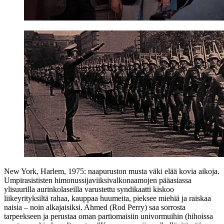
New York, Harlem, 1975: naapuruston musta väki elää kovia aikoja.
Umpirasististen himonussijaviiksivalkonaamojen pääasiassa
ylisuurilla aurinkolaseilla varustettu syndikaatti kiskoo
liikeyrityksiltä rahaa, kauppaa huumeita, pieksee miehiä ja raiskaa
naisia – noin alkajaisiksi. Ahmed (
Rod Perry
) saa sorrosta
tarpeekseen ja perustaa oman partiomaisiin univormuihin (hihoissa