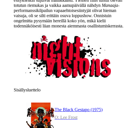
esityksetkin sujuivat mallikkaasti. Yleinen fiilis tuntui olevan
totutun riemukas ja vaikka aamupäivällä nähdyn
Manaaja
-
performanssikilpailun vapaaehtoisesiintyjät olivat hieman
vaisuja, oli se silti erittäin osuva loppushow. Onnistuin
ongelmitta pysymään hereillä koko yön, mikä kielii
todennäköisesti liian monesta aiemmasta osallistumiskerrasta.
Sisällysluettelo
The Black Gestapo (1975)
O: Lee Frost