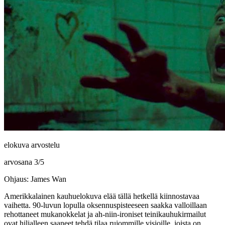
elokuva arvostelu
arvosana
3
/
5
Ohjaus: James Wan
Amerikkalainen kauhuelokuva elää tällä hetkellä kiinnostavaa
vaihetta. 90‑luvun lopulla oksennuspisteeseen saakka valloillaan
rehottaneet mukanokkelat ja ah‑niin-ironiset teinikauhukirmailut
ovat hiljalleen saaneet tehdä tilaa rujommille visioille, joista on