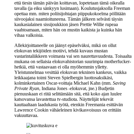
että tiesin tämän päivän koittavan, lopetetaan tämä oikealla
tavalla (ja eiku sänkyyn lusimaan). Koulutusjaksolla Freeman
opettaa mm. miten poliisijohtajan piippukokoelma pöllitään
siivoojaksi naamioituneena. Tämän jälkeen selvästi täysin
kaukasialainen sissijoukkion jäsen Prettie Willie rupeaa
vaahtoamaan, miten hän on mustin kaikista ja kuinka hän
vihaa valkoisia.
Allekirjoittaneelle on jäänyt epäselväksi, mikä on ollut
elokuvan tekijöiden motiivi, tehdä kuvaus mustan
vastarintaliikkeen voimasta vai sen naurettavuudesta. Toisaalta
mukana on sellaisia elokuvahistorian suurimpia motherfucker-
hetkiä, että vastaavaan ei olla myöhemmin ylletty.
Yleistunnelmaa vesittää elokuvan tekninen kankeus, vaikka
leikkaajana toimi
Steven Spielbergin
luottosaksikäsi,
kolminkertainen Oscar-voittaja
Michael Kahn
(mm.
Saving
Private Ryan
, Indiana Jones ‑elokuvat, jne.) Budjetin
pienuuskaan ei riitä selittämään sitä, että koko ajan luulee
katsovansa lavastettua tv‑studiota. Näyttelijät tekevät
kauttaaltaan laadukasta työtä, etenkin Freemania esittävän
Lawrence Cookin vähäeleinen kivikasvoisuus on erittäin
vakuuttavaa.