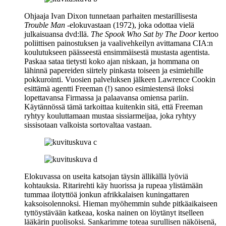
Ohjaaja
Ivan Dixon
tunnetaan parhaiten mestarillisesta
Trouble Man
‑elokuvastaan (1972), joka odottaa vielä
julkaisuansa dvd:llä.
The Spook Who Sat by The Door
kertoo
poliittisen painostuksen ja vaalivehkeilyn avittamana CIA:n
koulutukseen päässeestä ensimmäisestä mustasta agentista.
Paskaa sataa tietysti koko ajan niskaan, ja hommana on
lähinnä papereiden siirtely pinkasta toiseen ja esimiehille
pokkurointi. Vuosien palveluksen jälkeen
Lawrence Cookin
esittämä agentti Freeman (!) sanoo esimiestensä iloksi
lopettavansa Firmassa ja palaavansa omiensa pariin.
Käytännössä tämä tarkoittaa kuitenkin sitä, että Freeman
ryhtyy kouluttamaan mustaa sissiarmeijaa, joka ryhtyy
sissisotaan valkoista sortovaltaa vastaan.
Elokuvassa on useita katsojan täysin ällikällä lyöviä
kohtauksia. Ritarirehti käy huorissa ja rupeaa ylistämään
tummaa ilotyttöä jonkun afrikkalaisen kuningattaren
kaksoisolennoksi. Hieman myöhemmin suhde pitkäaikaiseen
tyttöystävään katkeaa, koska nainen on löytänyt itselleen
lääkärin puolisoksi. Sankarimme toteaa surullisen näköisenä,