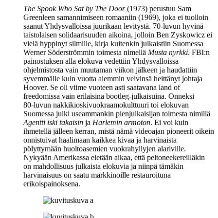
The Spook Who Sat by The Door
(1973) perustuu
Sam
Greenleen
samannimiseen romaaniin (1969), joka ei tuolloin
saanut Yhdysvalloissa juurikaan levitystä. 70‑luvun hyvinä
taistolaisen solidaarisuuden aikoina, jolloin
Ben Zyskowicz
ei
vielä hyppinyt silmille, kirja kuitenkin julkaistiin Suomessa
Werner Söderströmmin
toimesta nimellä
Musta nyrkki
. FBI:n
painostuksen alla elokuva vedettiin Yhdysvalloissa
ohjelmistosta vain muutaman viikon jälkeen ja haudattiin
syvemmälle kuin vuotta aiemmin veivinsä heittänyt johtaja
Hoover
. Se oli viime vuoteen asti saatavana land of
freedomissa vain erilaisina bootleg-julkaisuina. Onneksi
80‑luvun nakkikioskivuokraamokulttuuri toi elokuvan
Suomessa julki useammankin pienjulkaisijan toimesta nimillä
Agentti iski takaisin
ja
Harlemin armoton
. Ei voi kuin
ihmetellä jälleen kerran, mistä nämä videoajan pioneerit oikein
onnistuivat haalimaan kaikkea kivaa ja harvinaista
pölyttymään huoltoasemien vuokrahyllyjen alariville.
Nykyään Amerikassa eletään aikaa, että peltoneekereilläkin
on mahdollisuus julkaista elokuvia ja niinpä tämäkin
harvinaisuus on saatu markkinoille restauroituna
erikoispainoksena.