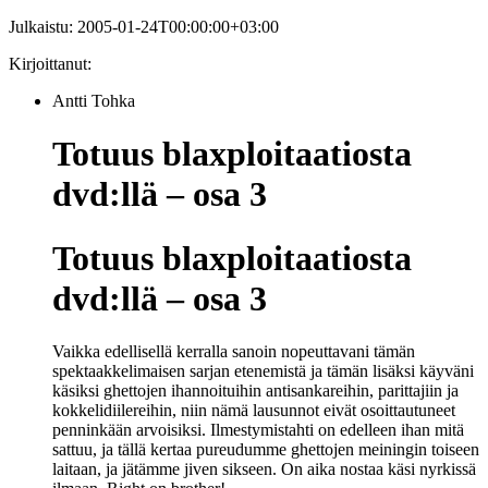
Julkaistu:
2005-01-24T00:00:00+03:00
Kirjoittanut:
Antti Tohka
Totuus blaxploitaatiosta
dvd:llä – osa 3
Totuus blaxploitaatiosta
dvd:llä – osa 3
Vaikka edellisellä kerralla sanoin nopeuttavani tämän
spektaakkelimaisen sarjan etenemistä ja tämän lisäksi käyväni
käsiksi ghettojen ihannoituihin antisankareihin, parittajiin ja
kokkelidiilereihin, niin nämä lausunnot eivät osoittautuneet
penninkään arvoisiksi. Ilmestymistahti on edelleen ihan mitä
sattuu, ja tällä kertaa pureudumme ghettojen meiningin toiseen
laitaan, ja jätämme jiven sikseen. On aika nostaa käsi nyrkissä