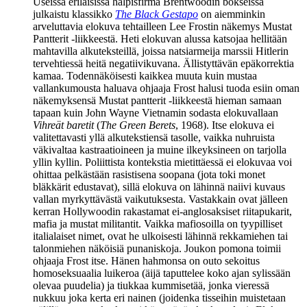
Useissa erilaisissa halpisfirma Brentwoodin bokseissa
julkaistu klassikko
The Black Gestapo
on aiemminkin
arveluttavia elokuva tehtailleen Lee Frostin näkemys Mustat
Pantterit ‑liikkeestä. Heti elokuvan alussa katsojaa hellitään
mahtavilla alkuteksteillä, joissa natsiarmeija marssii Hitlerin
tervehtiessä heitä negatiivikuvana. Ällistyttävän epäkorrektia
kamaa. Todennäköisesti kaikkea muuta kuin mustaa
vallankumousta haluava ohjaaja Frost halusi tuoda esiin oman
näkemyksensä Mustat pantterit ‑liikkeestä hieman samaan
tapaan kuin
John Wayne
Vietnamin sodasta elokuvallaan
Vihreät baretit
(
The Green Berets
, 1968). Itse elokuva ei
valitettavasti yllä alkutekstiensä tasolle, vaikka nuhruista
väkivaltaa kastraatioineen ja muine ilkeyksineen on tarjolla
yllin kyllin. Poliittista kontekstia mietittäessä ei elokuvaa voi
ohittaa pelkästään rasistisena soopana (jota toki monet
bläkkärit edustavat), sillä elokuva on lähinnä naiivi kuvaus
vallan myrkyttävästä vaikutuksesta. Vastakkain ovat jälleen
kerran Hollywoodin rakastamat ei‑anglosaksiset riitapukarit,
mafia ja mustat militantit. Vaikka mafiosoilla on tyypilliset
italialaiset nimet, ovat he ulkoisesti lähinnä rekkamiehen tai
talonmiehen näköisiä punaniskoja. Joukon pomona toimii
ohjaaja Frost itse. Hänen hahmonsa on outo sekoitus
homoseksuaalia luikeroa (äijä taputtelee koko ajan sylissään
olevaa puudelia) ja tiukkaa kummisetää, jonka vieressä
nukkuu joka kerta eri nainen (joidenka tisseihin muistetaan