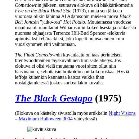
Comedown
in jälkeen, seuraava elokuva oli bläkkärikomedia
Five on the Black Hand Side
(1973), mutta sen jälkeen
vuorossa olikin lähinnä
Al Adamsonin
mieleen tuova
Black
Belt Jones
in "jatko‑osa"
Hot Potato
. Muutamassa vuodessa
maailma oli muuttanut Williamsonin kokeellisesta ja rohkeasta
nuoresta ohjaajasta
Terrence Hill
-
Bud Spencer
‑elokuvia
apinoivaksi kehäraakiksi, joka lopetti uransa ennen kuin
vuosikymmen ehti vaihtumaan.
The Final Comedown
in kuvanlaatu on taas perinteisen
brentwoodmainen täyskuvallinen lumisadelähetys. Jos
elokuva ei olisi vielä muutama vuosi sitten ollut niin
harvinainen, kehottaisin boikotoimaan koko roskaa. Hyviä
leffoja kuitenkin kannattaa katsoa vaikka ihan
nostalgiamielessä joskus surkeallakin kuvalla.
The Black Gestapo
(1975)
(Elokuva on käsitelty sivustolla myös artikkelin
Night Visions
– Maximum Halloween 3004
yhteydessä)