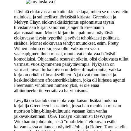
Ikävintä elokuvassa on kuitenkin se tapa, miten se on sovitettu
mainiosta ja suhteellisen törkeästä kirjasta.
Greenleen
ja
Melvyn Clayn
elokuvakäsikirjoitus epäonnistuu täysin
tiivistämään kirjan sanoman ja agentti Freemanin
ajatusmaailman. Monet kirjankin tapahtumat näyttävät
elokuvassa täysin typeriltä ja syövät tehokkaasti poliittista
sisältöä. Monet elokuvaan tehdyt muutokset, esim. Pretty
Willien hahmo ei kirjassa ollut valkoinen vaan
vaaleapigmenttinen musta, muuttavat elokuvaa ikävästi
komediaksi. Ohjaamalla resurssit oikein, olisi elokuvasta tullut
varmasti vuosikymmenen päräyttävimpiä. Nykyään on
varmasti aivan turha toivoa uudelleenfilmatisointia, vaikka
kirja on erittäin filmauksellinen. Ajat ovat muuttuneet ja
keskiluokkainen afroamerikkalainen, joka oli kirjassa agentti
Freemanin vihollinen numero yksi, ei ole enää
albiinoneekeriin verrattava harvinaisuus.
Levyllä on laadukkaan elokuvajulkaisun lisäksi mukana
kirjailija Greenleen haastattelu, jossa hän meuhkaa mustan
nuorison bling-bling-kulttuuria vastaan kuin vanha
jalkaväkikenraali. USA Todayn kolumnisti
DeWayne
Wickhamin
johdanto, sekä "unohdetun" elokuvan esille
kaivamisessa auttaneen näyttelijä/ohjaaja
Robert Townsendin