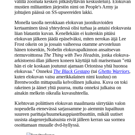
välillä zoomata kesken pitkästyttävän keskustelun). Elokuvan
mustien militanttien järjestön nimi on People's Army ja
johtajien päässä on SS‑upseereiden lakki.
Monella tasolla nerokkaan elokuvan juonikuvioiden
kertaaminen tässä yhteydessä olisi turhaa ja antaisi elokuvasta
liian blatantin kuvan. Kenellekään ei kuitenkin pitäisi
elokuvan jälkeen jäädä epäselväksi, miten nerokas äijä Lee
Frost oikein on ja jossain vaiheessa otamme arvosteluun
hänen toisenkin, Nobelin elokuvapalkinnon ansaitsevan
riemuvoittonsa
The Thing with Two Heads
in, jonka elokuva-
arkistoensi-illan jälkeen koneen käyttäjä tuli marisemaan
"että
hän ei ole koskaan joutunut ajamaan Orionissa yhtä huonoa
elokuvaa."
Onneksi
The Black Gestapo
(tai
Ghetto Warriors
,
kuten elokuvan vaisu amerikkalainen nimi kuuluu) on
Brentwoodin mittapuulla kelvollinen julkaisu. Kuva on toki
rakeinen ja äänet yhtä puuroa, mutta onneksi julkaisu on
ainakin melkein oikealla kuvasuhteella.
Kiehtovan poliittisen elokuvan maailmasta siirrytään valon
nopeudella etenevässä sarjassamme jo aiemmin lupailtuun
suureen parittaja/huumekauppiastribuuttiin, mikäli uutiset
uusista alagenrejulkaisuista eivät jälleen kerran saa sormea
osoittamaan muualle dvd‑hyllyssä.