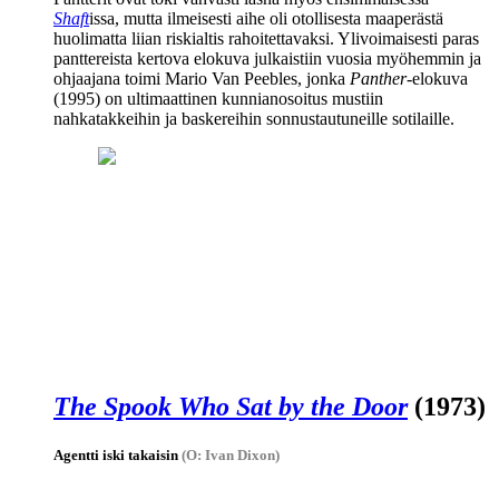
Shaft
issa, mutta ilmeisesti aihe oli otollisesta maaperästä
huolimatta liian riskialtis rahoitettavaksi. Ylivoimaisesti paras
panttereista kertova elokuva julkaistiin vuosia myöhemmin ja
ohjaajana toimi
Mario Van Peebles
, jonka
Panther
-elokuva
(1995) on ultimaattinen kunnianosoitus mustiin
nahkatakkeihin ja baskereihin sonnustautuneille sotilaille.
The Spook Who Sat by the Door
(1973)
Agentti iski takaisin
(O: Ivan Dixon)