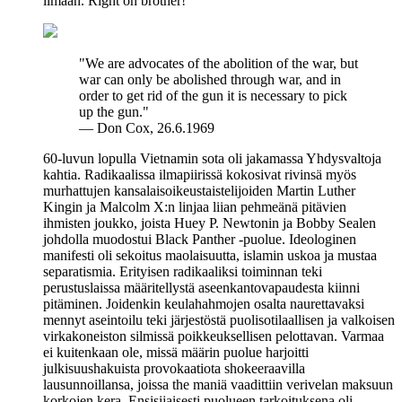
ilmaan. Right on brother!
"We are advocates of the abolition of the war, but
war can only be abolished through war, and in
order to get rid of the gun it is necessary to pick
up the gun."
—
Don Cox
, 26.6.1969
60‑luvun lopulla Vietnamin sota oli jakamassa Yhdysvaltoja
kahtia. Radikaalissa ilmapiirissä kokosivat rivinsä myös
murhattujen kansalaisoikeustaistelijoiden
Martin Luther
Kingin
ja
Malcolm X:n
linjaa liian pehmeänä pitävien
ihmisten joukko, joista
Huey P. Newtonin
ja
Bobby Sealen
johdolla muodostui Black Panther ‑puolue. Ideologinen
manifesti oli sekoitus maolaisuutta, islamin uskoa ja mustaa
separatismia. Erityisen radikaaliksi toiminnan teki
perustuslaissa määritellystä aseenkantovapaudesta kiinni
pitäminen. Joidenkin keulahahmojen osalta naurettavaksi
mennyt aseintoilu teki järjestöstä puolisotilaallisen ja valkoisen
virkakoneiston silmissä poikkeuksellisen pelottavan. Varmaa
ei kuitenkaan ole, missä määrin puolue harjoitti
julkisuushakuista provokaatiota shokeeraavilla
lausunnoillansa, joissa the maniä vaadittiin verivelan maksuun
korkojen kera. Ensisijaisesti puolueen tarkoituksena oli