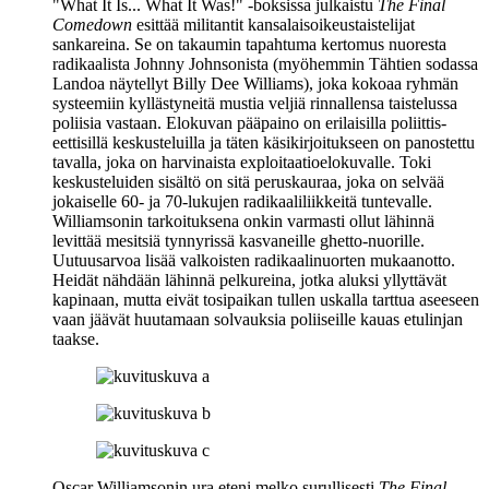
"What It Is... What It Was!" ‑boksissa julkaistu
The Final
Comedown
esittää militantit kansalaisoikeustaistelijat
sankareina. Se on takaumin tapahtuma kertomus nuoresta
radikaalista Johnny Johnsonista (myöhemmin Tähtien sodassa
Landoa näytellyt
Billy Dee Williams
), joka kokoaa ryhmän
systeemiin kyllästyneitä mustia veljiä rinnallensa taistelussa
poliisia vastaan. Elokuvan pääpaino on erilaisilla poliittis-
eettisillä keskusteluilla ja täten käsikirjoitukseen on panostettu
tavalla, joka on harvinaista exploitaatioelokuvalle. Toki
keskusteluiden sisältö on sitä peruskauraa, joka on selvää
jokaiselle 60‑ ja 70‑lukujen radikaaliliikkeitä tuntevalle.
Williamsonin tarkoituksena onkin varmasti ollut lähinnä
levittää mesitsiä tynnyrissä kasvaneille ghetto-nuorille.
Uutuusarvoa lisää valkoisten radikaalinuorten mukaanotto.
Heidät nähdään lähinnä pelkureina, jotka aluksi yllyttävät
kapinaan, mutta eivät tosipaikan tullen uskalla tarttua aseeseen
vaan jäävät huutamaan solvauksia poliiseille kauas etulinjan
taakse.
Oscar Williamsonin ura eteni melko surullisesti
The Final