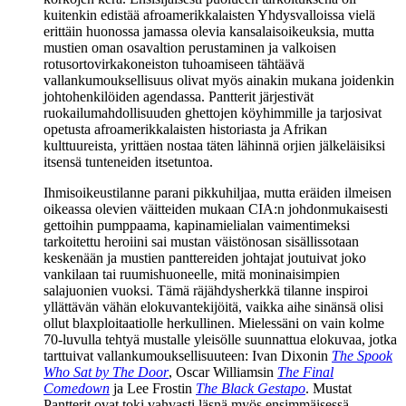
kuitenkin edistää afroamerikkalaisten Yhdysvalloissa vielä
erittäin huonossa jamassa olevia kansalaisoikeuksia, mutta
mustien oman osavaltion perustaminen ja valkoisen
rotusortovirkakoneiston tuhoamiseen tähtäävä
vallankumouksellisuus olivat myös ainakin mukana joidenkin
johtohenkilöiden agendassa. Pantterit järjestivät
ruokailumahdollisuuden ghettojen köyhimmille ja tarjosivat
opetusta afroamerikkalaisten historiasta ja Afrikan
kulttuureista, yrittäen nostaa täten lähinnä orjien jälkeläisiksi
itsensä tunteneiden itsetuntoa.
Ihmisoikeustilanne parani pikkuhiljaa, mutta eräiden ilmeisen
oikeassa olevien väitteiden mukaan CIA:n johdonmukaisesti
gettoihin pumppaama, kapinamielialan vaimentimeksi
tarkoitettu heroiini sai mustan väistönosan sisällissotaan
keskenään ja mustien panttereiden johtajat joutuivat joko
vankilaan tai ruumishuoneelle, mitä moninaisimpien
salajuonien vuoksi. Tämä räjähdysherkkä tilanne inspiroi
yllättävän vähän elokuvantekijöitä, vaikka aihe sinänsä olisi
ollut blaxploitaatiolle herkullinen. Mielessäni on vain kolme
70‑luvulla tehtyä mustalle yleisölle suunnattua elokuvaa, jotka
tarttuivat vallankumouksellisuuteen:
Ivan Dixonin
The Spook
Who Sat by The Door
,
Oscar Williamsin
The Final
Comedown
ja
Lee Frostin
The Black Gestapo
. Mustat
Pantterit ovat toki vahvasti läsnä myös ensimmäisessä