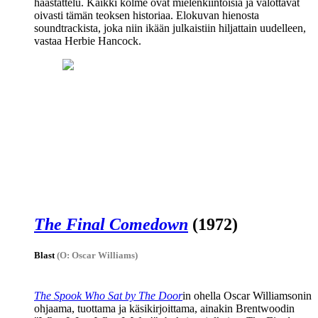
haastattelu. Kaikki kolme ovat mielenkiintoisia ja valottavat
oivasti tämän teoksen historiaa. Elokuvan hienosta
soundtrackista, joka niin ikään julkaistiin hiljattain uudelleen,
vastaa
Herbie Hancock
.
The Final Comedown
(1972)
Blast
(O: Oscar Williams)
The Spook Who Sat by The Door
in ohella
Oscar Williamsonin
ohjaama, tuottama ja käsikirjoittama, ainakin Brentwoodin