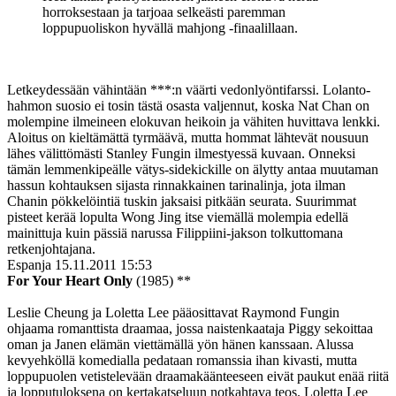
horroksestaan ja tarjoaa selkeästi paremman
loppupuoliskon hyvällä mahjong ‑finaalillaan.
Letkeydessään vähintään ***:n väärti vedonlyöntifarssi. Lolanto-
hahmon suosio ei tosin tästä osasta valjennut, koska Nat Chan on
molempine ilmeineen elokuvan heikoin ja vähiten huvittava lenkki.
Aloitus on kieltämättä tyrmäävä, mutta hommat lähtevät nousuun
lähes välittömästi Stanley Fungin ilmestyessä kuvaan. Onneksi
tämän lemmenkipeälle vätys-sidekickille on älytty antaa muutaman
hassun kohtauksen sijasta rinnakkainen tarinalinja, jota ilman
Chanin pökkelöintiä tuskin jaksaisi pitkään seurata. Suurimmat
pisteet kerää lopulta Wong Jing itse viemällä molempia edellä
mainittuja kuin pässiä narussa Filippiini-jakson tolkuttomana
retkenjohtajana.
Espanja
15.11.2011 15:53
For Your Heart Only
(1985) **
Leslie Cheung ja Loletta Lee pääosittavat Raymond Fungin
ohjaama romanttista draamaa, jossa naistenkaataja Piggy sekoittaa
oman ja Janen elämän viettämällä yön hänen kanssaan. Alussa
kevyehköllä komedialla pedataan romanssia ihan kivasti, mutta
loppupuolen vetistelevään draamakäänteeseen eivät paukut enää riitä
ja lopputuloksena on kertakatseluun notkahtava teos. Loletta Lee