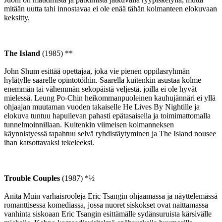
mitään uutta tahi innostavaa ei ole enää tähän kolmanteen elokuvaan
keksitty.
The Island
(1985) **
John Shum esittää opettajaa, joka vie pienen oppilasryhmän
hylätylle saarelle opintotöihin. Saarella kuitenkin asustaa kolme
enemmän tai vähemmän sekopäistä veljestä, joilla ei ole hyvät
mielessä. Leung Po-Chin heikommanpuoleinen kauhujännäri ei yllä
ohjaajan muutaman vuoden takaiselle He Lives By Nightille ja
elokuva tuntuu hapuilevan pahasti epätasaisella ja toimimattomalla
tunnelmoinnillaan. Kuitenkin viimeisen kolmanneksen
käynnistyessä tapahtuu selvä ryhdistäytyminen ja The Island nousee
ihan katsottavaksi tekeleeksi.
Trouble Couples
(1987) *½
Anita Muin varhaisrooleja Eric Tsangin ohjaamassa ja näyttelemässä
romanttisessa komediassa, jossa nuoret siskokset ovat naittamassa
vanhinta siskoaan Eric Tsangin esittämälle sydänsuruista kärsivälle