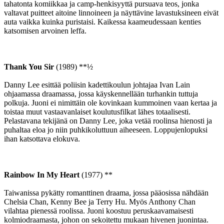
tahatonta komiikkaa ja camp-henkisyyttä pursuava teos, jonka
valtavat puitteet aitoine linnoineen ja näyttävine lavastuksineen eivät
auta vaikka kuinka puristaisi. Kaikessa kaameudessaan kenties
katsomisen arvoinen leffa.
Thank You Sir
(1989) **½
Danny Lee esittää poliisin kadettikoulun johtajaa Ivan Lain
ohjaamassa draamassa, jossa käyskennellään turhankin tuttuja
polkuja. Juoni ei nimittäin ole kovinkaan kummoinen vaan kertaa ja
toistaa muut vastaavanlaiset koulutusfilkat lähes totaalisesti.
Pelastavana tekijänä on Danny Lee, joka vetää roolinsa hienosti ja
puhaltaa eloa jo niin puhkikoluttuun aiheeseen. Loppujenlopuksi
ihan katsottava elokuva.
Rainbow In My Heart
(1977) **
Taiwanissa pykätty romanttinen draama, jossa pääosissa nähdään
Chelsia Chan, Kenny Bee ja Terry Hu. Myös Anthony Chan
vilahtaa pienessä roolissa. Juoni koostuu peruskaavamaisesti
kolmiodraamasta, johon on sekoitettu mukaan hivenen juonintaa.