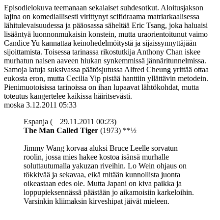
Episodielokuva teemanaan sekalaiset suhdesotkut. Aloitusjakson
lajina on komediallisesti virittynyt scifidraama matriarkaalisessa
lähitulevaisuudessa ja pääosassa säheltää Eric Tsang, joka haluaisi
lisääntyä luonnonmukaisin konstein, mutta uraorientoitunut vaimo
Candice Yu kannattaa keinohedelmöitystä ja sijaissynnyttäjään
sijoittamista. Toisessa tarinassa rikostutkija Anthony Chan iskee
murhatun naisen aaveen hiukan synkemmissä jännäritunnelmissa.
Samoja latuja suksivassa päätösjutussa Alfred Cheung yrittää ottaa
eukosta eron, mutta Cecilia Yip pistää hanttiin yllättävin metodein.
Pienimuotoisissa tarinoissa on ihan lupaavat lähtökohdat, mutta
toteutus kangertelee kaikissa häiritsevästi.
moska
3.12.2011 05:33
Espanja (
29.11.2011 00:23)
The Man Called Tiger
(1973) **½
Jimmy Wang korvaa aluksi Bruce Leelle sorvatun
roolin, jossa mies hakee kostoa isänsä murhalle
soluttautumalla yakuzan riveihin. Lo Wein ohjaus on
tökkivää ja sekavaa, eikä mitään kunnollista juonta
oikeastaan edes ole. Mutta Japani on kiva paikka ja
loppupieksennässä päästään jo aikamoisiin karkeloihin.
Varsinkin kliimaksin kirveshipat jäivät mieleen.