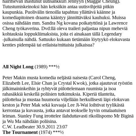
häiritsevän ihastunut uutisankkuri Jennyyn (Maggie Cheung).
Tutustumiskeinoksi hän keksiikin antaa uutisvihjeitä pitkin
kaupunkia. Puolivälin tienoilla tapahtuu yllättävä käänne ja
komediapitoinen draama kääntyy jännittäväksi kauhuksi. Muissa
osissa nähdään mm. Sandra Ng kovana poikatyttönä ja Lawrence
Cheng työkaverina. Dvd:llä oleva traileri paljastaa nipun meheviä
kohtauksia loppukliimaksista, joita ei ainakaan tällä Legendary
‑julkaisulla nähdä. Sattuuko kukaan tietämään löytyykö elokuvasta
kenties pidempää tai erilaista/mittaista julkaisua?
All Night Long
(1989) ***½
Peter Makin musta komedia neljästä naisesta (Carol Cheng,
Elizabeth Lee, Elsie Chan ja Crystal Kwok), jotka ajautuvat ryöstön
jälkimaininkeihin ja ryhtyvät piilottelemaan ruumista ja isoa
rahasäkkiä keskellä poliisien tutkimuksia. Kiperiä tilanteita,
piilottelua ja mustaa huumoria viljellään herkullisesti läpi elokuvan
keston ja Peter Mak sekä kuvaaja Lee Ji-Wai loihtivat tyylikästä
kerrontaa ja kuvausta, jotka antavat teokselle hyvin omalaatuisen
leiman. Stanley Fung irrottelee ilahduttavasti rikollispomo Mr Biginä
ja Wu Ma nähdään poliisina.
C.W. Leadbeater
30.9.2011 23:07
The Tournament
(1974) ***½