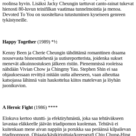
roolinsa hyvin. Lisäksi Jacky Cheungin tarttuvat canto-rainat tukevat
hienosti 80-luvun teinifilkan vaatimaa tunnelmointia ja menoa.
Devoted To You on suositeltava tutustuminen kyseiseen genreen
tykästyneille.
Happy Together
(1989) *½
Kenny Been ja Cherie Cheungin tähdittämä romanttinen draama
nousevasta bisnesmiehestä ja uutisreportterista, joidenka sukset
menevät alkuinnostuksen jälkeen ristiin. Pienemmissä rooleissa
nähdään Vivian Chow ja Chingmy Yau. Stephen Shin ei saa
ohjauksessaan revittyä mitään uutta aiheeseen, vaan aiheuttaa
katsojassa lähinnä vain haukottelua kiitos matelevan ja löyhän
juonikuvion.
A Heroic Fight
(1986) ****
Elokuva kertoo stuntti- ja efektiryhmästä, joka saa tehtäväkseen
lavastaa eläkkeelle jäävän triadipomon kuoleman. Tehtävä ei
kuitenkaan mene aivan nappiin ja porukka saa peräänsä kilpailevan
triadipoppoon. Ohjaaja/käsikirjoittaja/koreografi Chiu Chung-Hing