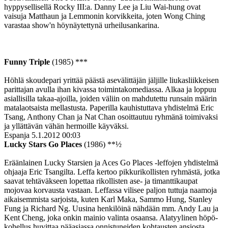
hyppysellisellä Rocky III:a. Danny Lee ja Liu Wai-hung ovat
vaisuja Matthaun ja Lemmonin korvikkeita, joten Wong Ching
varastaa show'n höynäytettynä urheilusankarina.
Funny Triple
(1985) ***
Höhlä skoudepari yrittää päästä asevälittäjän jäljille liukasliikkeisen
parittajan avulla ihan kivassa toimintakomediassa. Alkaa ja loppuu
asiallisilla takaa-ajoilla, joiden väliin on mahdutettu runsain määrin
matalaotsaista mellastusta. Paperilla kauhistuttava yhdistelmä Eric
Tsang, Anthony Chan ja Nat Chan osoittautuu ryhmänä toimivaksi
ja yllättävän vähän hermoille käyväksi.
Espanja
5.1.2012 00:03
Lucky Stars Go Places
(1986) **½
Eräänlainen Lucky Starsien ja Aces Go Places ‑leffojen yhdistelmä
ohjaaja Eric Tsangilta. Leffa kertoo pikkurikollisten ryhmästä, jotka
saavat tehtäväkseen lopettaa rikollisten ase- ja timanttikaupat
mojovaa korvausta vastaan. Leffassa vilisee paljon tuttuja naamoja
aikaisemmista sarjoista, kuten Karl Maka, Sammo Hung, Stanley
Fung ja Richard Ng. Uusina henkilöinä nähdään mm. Andy Lau ja
Kent Cheng, joka onkin mainio valinta osaansa. Alatyylinen höpö-
kohellus huvittaa pääasiassa onnistuneiden kohtausten ansiosta,