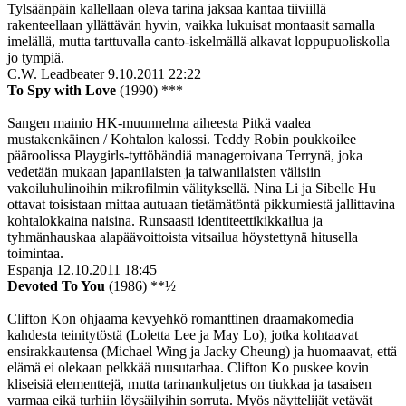
Tylsäänpäin kallellaan oleva tarina jaksaa kantaa tiiviillä
rakenteellaan yllättävän hyvin, vaikka lukuisat montaasit samalla
imelällä, mutta tarttuvalla canto-iskelmällä alkavat loppupuoliskolla
jo tympiä.
C.W. Leadbeater
9.10.2011 22:22
To Spy with Love
(1990) ***
Sangen mainio HK-muunnelma aiheesta Pitkä vaalea
mustakenkäinen / Kohtalon kalossi. Teddy Robin poukkoilee
pääroolissa Playgirls-tyttöbändiä manageroivana Terrynä, joka
vedetään mukaan japanilaisten ja taiwanilaisten välisiin
vakoiluhulinoihin mikrofilmin välityksellä. Nina Li ja Sibelle Hu
ottavat toisistaan mittaa autuaan tietämätöntä pikkumiestä jallittavina
kohtalokkaina naisina. Runsaasti identiteettikikkailua ja
tyhmänhauskaa alapäävoittoista vitsailua höystettynä hitusella
toimintaa.
Espanja
12.10.2011 18:45
Devoted To You
(1986) **½
Clifton Kon ohjaama kevyehkö romanttinen draamakomedia
kahdesta teinitytöstä (Loletta Lee ja May Lo), jotka kohtaavat
ensirakkautensa (Michael Wing ja Jacky Cheung) ja huomaavat, että
elämä ei olekaan pelkkää ruusutarhaa. Clifton Ko puskee kovin
kliseisiä elementtejä, mutta tarinankuljetus on tiukkaa ja tasaisen
varmaa eikä turhiin löysäilyihin sorruta. Myös näyttelijät vetävät