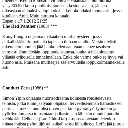
miehelle. Kehno komeadiaviritelmä epähauskalla huumorilla
väsyttää liki koko puolitoistatuntisen kestonsa ajan, jättäen
oikeastaan ainoaksi valopilkuksi ja kohokohdaksi montaasin, jossa
kuullaan Anita Muin tarttuva kappale.
Espanja
17.1.2012 21:25
The Red Panther
(1983) ***
Kong Lungin ohjaama makaaberi murhamysteeri, jossa
paikallislääkärin potilaita tapetaan tiuhaan tahtiin. Varsin tiiviisti
rakennettu juoni ei jätä haukottelemaan vaan etenee tasaisen
varmasti jännittävään loppuratkaisuunsa, jonka seinäänlopetus
yllättää erikoisella tunnelmallaan. Enkä ole varma onko se hyvä vai
huono asia. Plussana murhaajaa saa arvuutella loppukolmannekselle
asti.
Conduct Zero
(1986) **
Simon Yipin ohjaama nuorisodraama kolmesta rötöstelevästä
teinistä, jotka kiinnijäätyään ohjataan terveellisemmän harrastuksen
pariin. Ja mikäs muu olisi oivempaa kuin pyöräily? Työnteon ja
pyörilyn lomassa tutustutaan ja ihastutaan lähistön nuudelipuodin
viehkeään Celineen (Lau Chin-Dai). Lopussa otetaan tietenkin
mittaa muista pyöräilijöistä paikallisessa kilpailussa. Leffa jää piirun