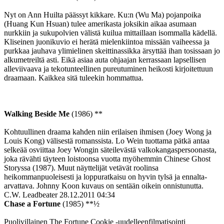
Nyt on Ann Huilta päässyt kikkare. Ku:n (Wu Ma) pojanpoika
(Huang Kun Hsuan) tulee amerikasta joksikin aikaa asumaan
nurkkiin ja sukupolvien välistä kuilua mittaillaan isommalla kädellä.
Kliseinen juonikuvio ei herätä mielenkiintoa missään vaiheessa ja
purkkaa jauhava ylimielinen skeittinassikka ärsyttää ihan tosissaan jo
alkumetreiltä asti. Eikä asiaa auta ohjaajan kerrassaan lapsellisen
alleviivaava ja tekotunteellinen pureutuminen heikosti kirjoitettuun
draamaan. Kaikkea sitä tuleekin hommattua.
Walking Beside Me
(1986) **
Kohtuullinen draama kahden niin erilaisen ihmisen (Joey Wong ja
Louis Kong) välisestä romanssista. Lo Wein tuottama pätkä antaa
selkeää osviittaa Joey Wongin säteilevästä valkokangaspersoonasta,
joka rävähti täyteen loistoonsa vuotta myöhemmin Chinese Ghost
Storyssa (1987). Muut näyttelijät vetävät roolinsa
heikommanpuoleisesti ja loppuratkaisu on hyvin tylsä ja ennalta-
arvattava. Johnny Koon kuvaus on sentään oikein onnistunutta.
C.W. Leadbeater
28.12.2011 04:34
Chase a Fortune
(1985) **½
Puolivillainen The Fortune Cookie ‑uudelleenfilmatisointi