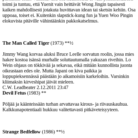
toimi ja tuntuu, että Yuenit vain heittävät Wong Jingin tapaisesti
kaiken mahdollisesti jotakuta huvittavan idean tai sketsin kehiin. Osa
uppoaa, toiset ei. Kuitenkin slapstick-kung fun ja Yuen Woo Pingin
elokuvista pitäville vähintäänkin pakkokatselmus.
The Man Called Tiger
(1973) **½
Jimmy Wang korvaa aluksi Bruce Leelle sorvatun roolin, jossa mies
hakee kostoa isänsä murhalle soluttautumalla yakuzan riveihin. Lo
Wein ohjaus on tökkivää ja sekavaa, eikä mitään kunnollista juonta
oikeastaan edes ole. Mutta Japani on kiva paikka ja
loppupieksennässä päästään jo aikamoisiin karkeloihin. Varsinkin
kliimaksin kirveshipat jäivät mieleen.
C.W. Leadbeater
2.12.2011 23:47
Devil Fetus
(1983) **
Pöljää ja käänteissään turhan arvattavaa kirous- ja riivauskauhua.
Kalkkunapotentiaali hukkuu valitettavasti pitkäveteisyyteen.
Strange Bedfellow
(1986) **½