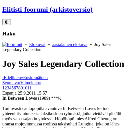
Elitisti-foorumi (arkistoversio)
🌓
Haku
»
Elokuvat
»
aasialainen elokuva
» Joy Sales
Legendary Collection
Joy Sales Legendary Collection
‹
Edellinen
«
Ensimmäinen
Seuraava
›
Viimeinen
»
1
2
3
4
5
6
7
8
9
10
11
Espanja
25.9.2011 15:57
In Between Loves
(1989) ***½
Tarttuvasti cantopopilla avautuva In Between Loves kertoo
yhteenhitsautuneesta taksikuskien ryhmästä, jotka viettävät pitkälti
myös vapaa-ajatkin yhdessä. Höpöhöpö mies Alfred Cheung on
uransa mojovimmassa roolissa taksisuhari Lungina, joka on lähes