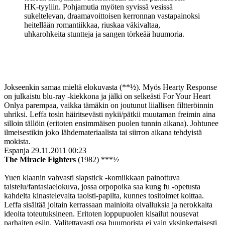
HK-tyyliin. Pohjamutia myöten syvissä vesissä
sukeltelevan, draamavoittoisen kerronnan vastapainoksi
heitellään romantiikkaa, riuskaa väkivaltaa,
uhkarohkeita stuntteja ja sangen törkeää huumoria.
Jokseenkin samaa mieltä elokuvasta (**½). Myös Hearty Response
on julkaistu blu-ray ‑kiekkona ja jälki on selkeästi For Your Heart
Onlya parempaa, vaikka tämäkin on joutunut liiallisen filtteröinnin
uhriksi. Leffa tosin häiritsevästi nykii/pätkii muutaman freimin aina
silloin tällöin (eritoten ensimmäisen puolen tunnin aikana). Johtunee
ilmeisestikin joko lähdemateriaalista tai siirron aikana tehdyistä
mokista.
Espanja
29.11.2011 00:23
The Miracle Fighters
(1982) ***½
Yuen klaanin vahvasti slapstick ‑komiikkaan painottuva
taistelu/fantasiaelokuva, jossa orpopoika saa kung fu ‑opetusta
kahdelta kinastelevalta taoisti-papilta, kunnes tositoimet koittaa.
Leffa sisältää joitain kerrassaan mainioita oivalluksia ja nerokkaita
ideoita toteutuksineen. Eritoten loppupuolen kisailut nousevat
parhaiten esiin. Valitettavasti osa huumorista ei vain yksinkertaisesti