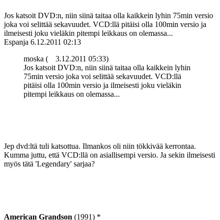
Jos katsoit DVD:n, niin siinä taitaa olla kaikkein lyhin 75min versio
joka voi selittää sekavuudet. VCD:llä pitäisi olla 100min versio ja
ilmeisesti joku vieläkin pitempi leikkaus on olemassa...
Espanja
6.12.2011 02:13
moska (
3.12.2011 05:33)
Jos katsoit DVD:n, niin siinä taitaa olla kaikkein lyhin
75min versio joka voi selittää sekavuudet. VCD:llä
pitäisi olla 100min versio ja ilmeisesti joku vieläkin
pitempi leikkaus on olemassa...
Jep dvd:ltä tuli katsottua. Ilmankos oli niin tökkivää kerrontaa.
Kumma juttu, että VCD:llä on asiallisempi versio. Ja sekin ilmeisesti
myös tätä 'Legendary' sarjaa?
American Grandson
(1991) *