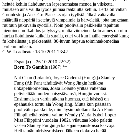
heittää kehiin ilahduttavan lapsenomaista menoa ja vilskettä,
muistaen aina välillä lyödä julmaa raakuutta kehiin. Leffa on vähän
Gooniesin ja Aces Go Places ‑sarjan tyylistä jälkeä valtavalla
määrällä näppäriä itsetehtyjä vimpaimia ja härveleitä, joita tungetaan
ruutuun jatkuvalla syötöllä. Noin puolivälin paikkeilla tapahtuu
hienoinen notkahdus ja tylsyys, mutta viimeinen kolmannes on niin
hurjaa ilotulitusta kaikella saralla, ettei voi kun ihailla energistä kung
fu kohellusta ja pieksentää. 80-luvun hupsua toimintakomediaa
parhaimmillaan.
C.W. Leadbeater
18.10.2011 23:42
Espanja (
26.10.2010 22:32)
Born To Gamble
(1987) **
Nat Chan (Lolanto), Joyce Godenzi (Hung) ja Stanley
Fung (Ah Fan) tähdittävät Wong Jingin heikkoa
uhkapelikomediaa, Jossa Lolanto yrittää vähentää
peliviettiään uuden naisystävänsä, Hungin vuoksi.
Ensimmäisen vartin aikana huomaa, että käsissä on
epähauska torttu ala Wong Jing. Mutta kun päästään
puolivälin paikkeille, niin täysin odottamatta Ah Fanin
Filippiineiltä ostettu vaimo Wendy (Maria Isabel Lopez,
Miss Filippiini vuodelta 1982), vilauttaa koko paletin
vasten Stanley Fungin ja katsojan epäuskoisia kasvoja.
Heti tämän piristysruiskeen jälkeen elokuva herää