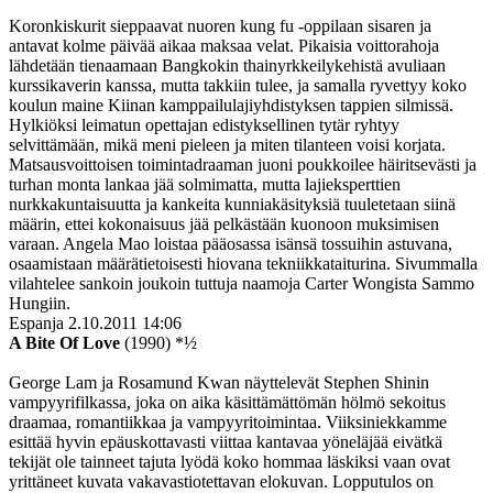
Koronkiskurit sieppaavat nuoren kung fu ‑oppilaan sisaren ja
antavat kolme päivää aikaa maksaa velat. Pikaisia voittorahoja
lähdetään tienaamaan Bangkokin thainyrkkeilykehistä avuliaan
kurssikaverin kanssa, mutta takkiin tulee, ja samalla ryvettyy koko
koulun maine Kiinan kamppailulajiyhdistyksen tappien silmissä.
Hylkiöksi leimatun opettajan edistyksellinen tytär ryhtyy
selvittämään, mikä meni pieleen ja miten tilanteen voisi korjata.
Matsausvoittoisen toimintadraaman juoni poukkoilee häiritsevästi ja
turhan monta lankaa jää solmimatta, mutta lajieksperttien
nurkkakuntaisuutta ja kankeita kunniakäsityksiä tuuletetaan siinä
määrin, ettei kokonaisuus jää pelkästään kuonoon muksimisen
varaan. Angela Mao loistaa pääosassa isänsä tossuihin astuvana,
osaamistaan määrätietoisesti hiovana tekniikkataiturina. Sivummalla
vilahtelee sankoin joukoin tuttuja naamoja Carter Wongista Sammo
Hungiin.
Espanja
2.10.2011 14:06
A Bite Of Love
(1990) *½
George Lam ja Rosamund Kwan näyttelevät Stephen Shinin
vampyyrifilkassa, joka on aika käsittämättömän hölmö sekoitus
draamaa, romantiikkaa ja vampyyritoimintaa. Viiksiniekkamme
esittää hyvin epäuskottavasti viittaa kantavaa yöneläjää eivätkä
tekijät ole tainneet tajuta lyödä koko hommaa läskiksi vaan ovat
yrittäneet kuvata vakavastiotettavan elokuvan. Lopputulos on