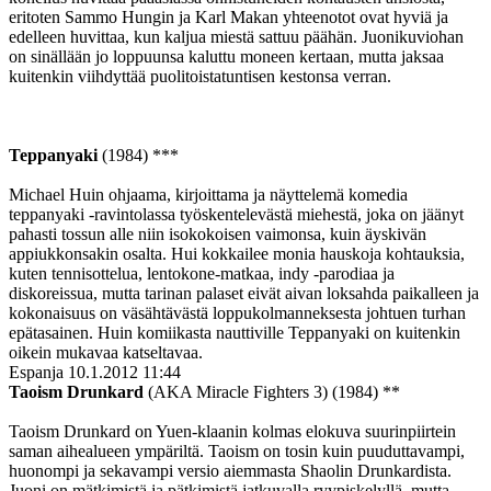
eritoten Sammo Hungin ja Karl Makan yhteenotot ovat hyviä ja
edelleen huvittaa, kun kaljua miestä sattuu päähän. Juonikuviohan
on sinällään jo loppuunsa kaluttu moneen kertaan, mutta jaksaa
kuitenkin viihdyttää puolitoistatuntisen kestonsa verran.
Teppanyaki
(1984) ***
Michael Huin ohjaama, kirjoittama ja näyttelemä komedia
teppanyaki ‑ravintolassa työskentelevästä miehestä, joka on jäänyt
pahasti tossun alle niin isokokoisen vaimonsa, kuin äyskivän
appiukkonsakin osalta. Hui kokkailee monia hauskoja kohtauksia,
kuten tennisottelua, lentokone-matkaa, indy ‑parodiaa ja
diskoreissua, mutta tarinan palaset eivät aivan loksahda paikalleen ja
kokonaisuus on väsähtävästä loppukolmanneksesta johtuen turhan
epätasainen. Huin komiikasta nauttiville Teppanyaki on kuitenkin
oikein mukavaa katseltavaa.
Espanja
10.1.2012 11:44
Taoism Drunkard
(AKA Miracle Fighters 3) (1984) **
Taoism Drunkard on Yuen-klaanin kolmas elokuva suurinpiirtein
saman aihealueen ympäriltä. Taoism on tosin kuin puuduttavampi,
huonompi ja sekavampi versio aiemmasta Shaolin Drunkardista.
Juoni on mätkimistä ja pätkimistä jatkuvalla ryypiskelyllä, mutta