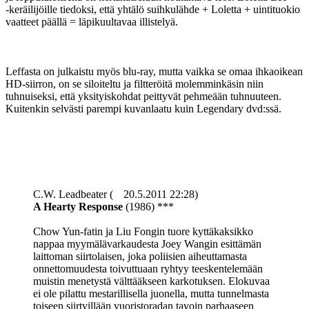
‑keräilijöille tiedoksi, että yhtälö suihkulähde + Loletta + uintituokio
vaatteet päällä = läpikuultavaa illistelyä.
Leffasta on julkaistu myös blu-ray, mutta vaikka se omaa ihkaoikean
HD-siirron, on se siloiteltu ja filtteröitä molemminkäsin niin
tuhnuiseksi, että yksityiskohdat peittyvät pehmeään tuhnuuteen.
Kuitenkin selvästi parempi kuvanlaatu kuin Legendary dvd:ssä.
C.W. Leadbeater (
20.5.2011 22:28)
A Hearty Response
(1986) ***
Chow Yun-fatin ja Liu Fongin tuore kyttäkaksikko
nappaa myymälävarkaudesta Joey Wangin esittämän
laittoman siirtolaisen, joka poliisien aiheuttamasta
onnettomuudesta toivuttuaan ryhtyy teeskentelemään
muistin menetystä välttääkseen karkotuksen. Elokuvaa
ei ole pilattu mestarillisella juonella, mutta tunnelmasta
toiseen siirtyillään vuoristoradan tavoin parhaaseen