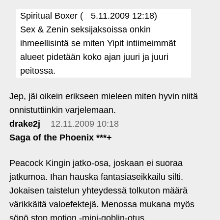
Spiritual Boxer (
5.11.2009 12:18)
Sex & Zenin seksijaksoissa onkin
ihmeellisintä se miten Yipit intiimeimmät
alueet pidetään koko ajan juuri ja juuri
peitossa.
Jep, jäi oikein erikseen mieleen miten hyvin niitä
onnistuttiinkin varjelemaan.
drake2j
12.11.2009 10:18
Saga of the Phoenix ***+
Peacock Kingin jatko-osa, joskaan ei suoraa
jatkumoa. Ihan hauska fantasiaseikkailu silti.
Jokaisen taistelun yhteydessä tolkuton määrä
värikkäitä valoefektejä. Menossa mukana myös
söpö stop motion ‑mini-goblin-otus.