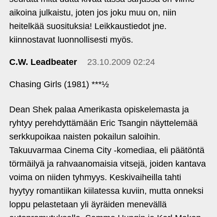
aikoina julkaistu, joten jos joku muu on, niin
heitelkää suosituksia! Leikkaustiedot jne.
kiinnostavat luonnollisesti myös.
C.W. Leadbeater
23.10.2009 02:24
Chasing Girls (1981) ***½
Dean Shek palaa Amerikasta opiskelemasta ja
ryhtyy perehdyttämään Eric Tsangin näyttelemää
serkkupoikaa naisten pokailun saloihin.
Takuuvarmaa Cinema City ‑komediaa, eli päätöntä
törmäilyä ja rahvaanomaisia vitsejä, joiden kantava
voima on niiden tyhmyys. Keskivaiheilla tahti
hyytyy romantiikan kiilatessa kuviin, mutta onneksi
loppu pelastetaan yli äyräiden menevällä