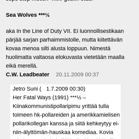
Sea Wolves ***½
aka In the Line of Duty VII. Ei luonnollisestikaan
pärjää sarjan parhaimmistolle, mutta kiitettävän
kovaa menoa silti alusta loppuun. Nimestä
huolimatta valtaosa elokuvasta vietetään maalla
eikä merellä.
C.W. Leadbeater
20.11.2009 00:37
Jetro Suni (
1.7.2009 00:30)
Her Fatal Ways (1991) ***½ –
Kiinakommunistipollaripimu yrittää tulla
toimeen hk-pollareiden ja amerikkamielisen
pollarikollegan kanssa ja siitä kehkeytyy ei-
niin-älyttömän-hauskaa komediaa. Kovia