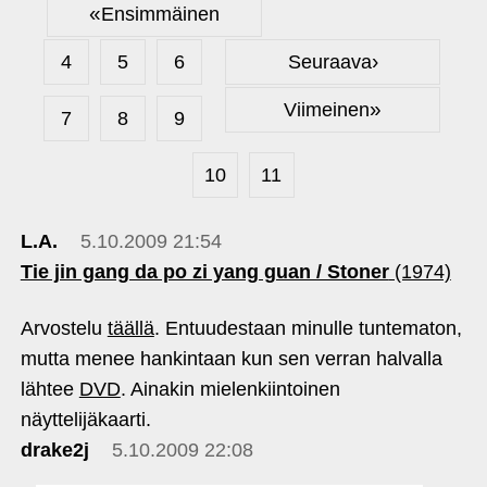
«
Ensimmäinen
›
4
5
6
Seuraava
»
Viimeinen
7
8
9
10
11
L.A.
5.10.2009 21:54
Tie jin gang da po zi yang guan / Stoner
(1974)
Arvostelu
täällä
. Entuudestaan minulle tuntematon,
mutta menee hankintaan kun sen verran halvalla
lähtee
DVD
. Ainakin mielenkiintoinen
näyttelijäkaarti.
drake2j
5.10.2009 22:08