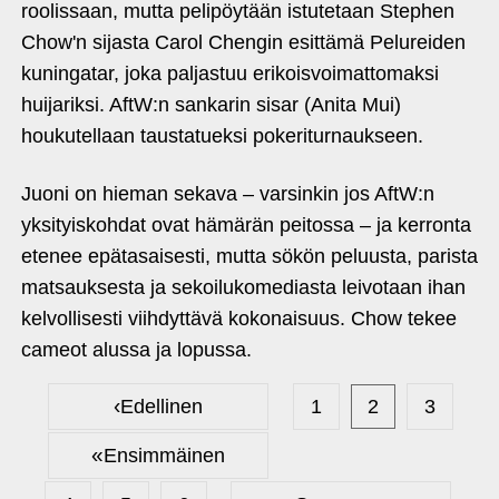
roolissaan, mutta pelipöytään istutetaan Stephen
Chow'n sijasta Carol Chengin esittämä Pelureiden
kuningatar, joka paljastuu erikoisvoimattomaksi
huijariksi. AftW:n sankarin sisar (Anita Mui)
houkutellaan taustatueksi pokeriturnaukseen.
Juoni on hieman sekava – varsinkin jos AftW:n
yksityiskohdat ovat hämärän peitossa – ja kerronta
etenee epätasaisesti, mutta sökön peluusta, parista
matsauksesta ja sekoilukomediasta leivotaan ihan
kelvollisesti viihdyttävä kokonaisuus. Chow tekee
cameot alussa ja lopussa.
‹
Edellinen
1
2
3
«
Ensimmäinen