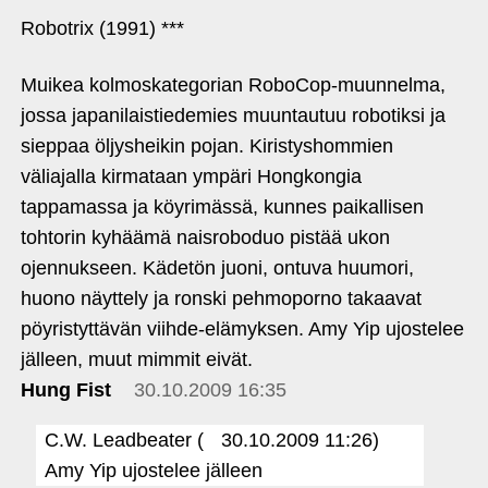
Robotrix (1991) ***
Muikea kolmoskategorian RoboCop-muunnelma,
jossa japanilaistiedemies muuntautuu robotiksi ja
sieppaa öljysheikin pojan. Kiristyshommien
väliajalla kirmataan ympäri Hongkongia
tappamassa ja köyrimässä, kunnes paikallisen
tohtorin kyhäämä naisroboduo pistää ukon
ojennukseen. Kädetön juoni, ontuva huumori,
huono näyttely ja ronski pehmoporno takaavat
pöyristyttävän viihde-elämyksen. Amy Yip ujostelee
jälleen, muut mimmit eivät.
Hung Fist
30.10.2009 16:35
C.W. Leadbeater (
30.10.2009 11:26)
Amy Yip ujostelee jälleen