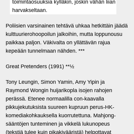
toimintaosuuksia kylläkin, joskin vähän liian
harvakseltaan.
Poliisien varsinainen tehtävä uhkaa hetkittäin jäädä
kulttuurierohoopoilun jalkoihin, mutta loppunousu
paikkaa paljon. Väkivalta on yllättävän rajua
kepeään tunnelmaan nähden. ***
Great Pretenders (1991) **½
Tony Leungin, Simon Yamin, Amy Yipin ja
Raymond Wongin huijarikopla isojen rahojen
perässä. Etenee normaalilla con-kaavalla
pikkujekutuksista suureen kupruun perus-HK-
komediakohkauksella kuorrutettuna. Mahjong-
sääntöjen tunteminen ja vikkelä lukunopeus
(tekstiä tulee kuin pikakivääristä) helpottavat