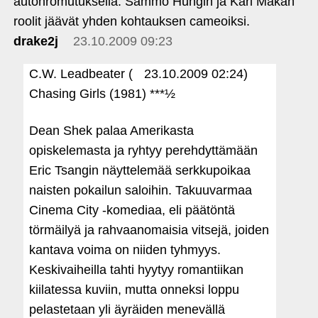
autonromutuksella. Sammo Hungin ja Karl Makan
roolit jäävät yhden kohtauksen cameoiksi.
drake2j
23.10.2009 09:23
C.W. Leadbeater (
23.10.2009 02:24)
Chasing Girls (1981) ***½
Dean Shek palaa Amerikasta
opiskelemasta ja ryhtyy perehdyttämään
Eric Tsangin näyttelemää serkkupoikaa
naisten pokailun saloihin. Takuuvarmaa
Cinema City ‑komediaa, eli päätöntä
törmäilyä ja rahvaanomaisia vitsejä, joiden
kantava voima on niiden tyhmyys.
Keskivaiheilla tahti hyytyy romantiikan
kiilatessa kuviin, mutta onneksi loppu
pelastetaan yli äyräiden menevällä