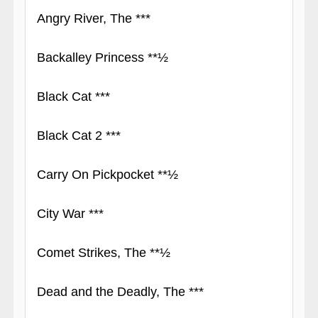
Angry River, The ***
Backalley Princess **½
Black Cat ***
Black Cat 2 ***
Carry On Pickpocket **½
City War ***
Comet Strikes, The **½
Dead and the Deadly, The ***