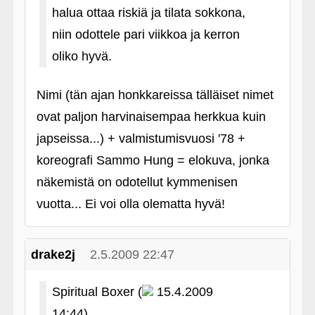
halua ottaa riskiä ja tilata sokkona,
niin odottele pari viikkoa ja kerron
oliko hyvä.
Nimi (tän ajan honkkareissa tälläiset nimet
ovat paljon harvinaisempaa herkkua kuin
japseissa...) + valmistumisvuosi '78 +
koreografi Sammo Hung = elokuva, jonka
näkemistä on odotellut kymmenisen
vuotta... Ei voi olla olematta hyvä!
drake2j
2.5.2009 22:47
Spiritual Boxer (
15.4.2009
14:44)