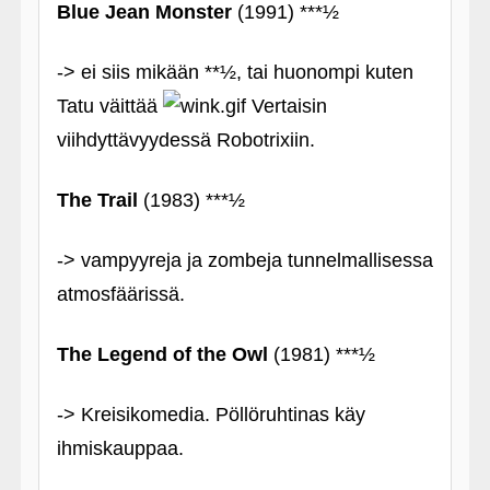
Blue Jean Monster
(1991) ***½
-> ei siis mikään **½, tai huonompi kuten
Tatu väittää
Vertaisin
viihdyttävyydessä Robotrixiin.
The Trail
(1983) ***½
-> vampyyreja ja zombeja tunnelmallisessa
atmosfäärissä.
The Legend of the Owl
(1981) ***½
-> Kreisikomedia. Pöllöruhtinas käy
ihmiskauppaa.