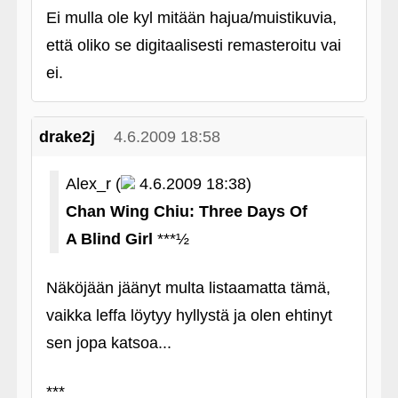
Ei mulla ole kyl mitään hajua/muistikuvia,
että oliko se digitaalisesti remasteroitu vai
ei.
drake2j
4.6.2009 18:58
Alex_r (
4.6.2009 18:38)
Chan Wing Chiu: Three Days Of
A Blind Girl
***½
Näköjään jäänyt multa listaamatta tämä,
vaikka leffa löytyy hyllystä ja olen ehtinyt
sen jopa katsoa...
***