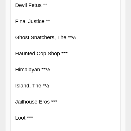
Devil Fetus **
Final Justice **
Ghost Snatchers, The **½
Haunted Cop Shop ***
Himalayan **½
Island, The *½
Jailhouse Eros ***
Loot ***