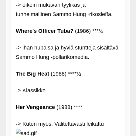
-> oikein mukavan tyylikäs ja
tunnelmallinen Sammo Hung ‑rikosleffa.
Where's Officer Tuba?
(1986) ***½
-> ihan hupaisa ja hyviä stuntteja sisältävä
Sammo Hung ‑pollarikomedia.
The Big Heat
(1988) ****½
-> Klassikko.
Her Vengeance
(1988) ****
-> Kuten myös. Valitettavasti leikattu