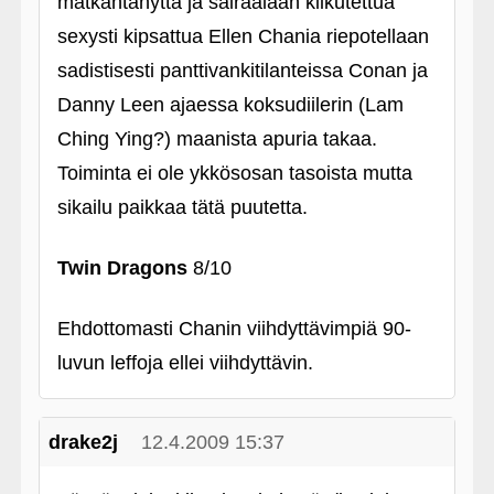
mätkähtänyttä ja sairaalaan kiikutettua
sexysti kipsattua Ellen Chania riepotellaan
sadistisesti panttivankitilanteissa Conan ja
Danny Leen ajaessa koksudiilerin (Lam
Ching Ying?) maanista apuria takaa.
Toiminta ei ole ykkösosan tasoista mutta
sikailu paikkaa tätä puutetta.
Twin Dragons
8/10
Ehdottomasti Chanin viihdyttävimpiä 90-
luvun leffoja ellei viihdyttävin.
drake2j
12.4.2009 15:37