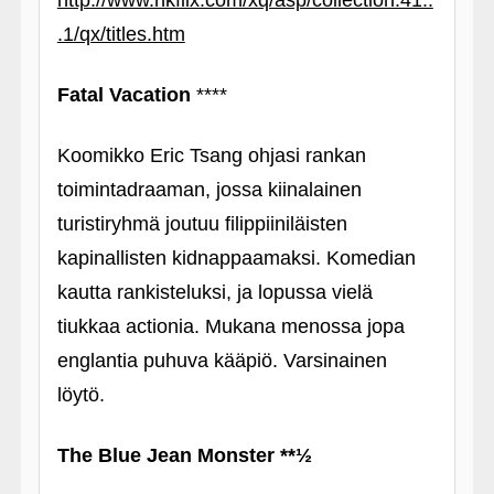
http://www.hkflix.com/xq/asp/collection.41..
.1/qx/titles.htm
Fatal Vacation
****
Koomikko Eric Tsang ohjasi rankan
toimintadraaman, jossa kiinalainen
turistiryhmä joutuu filippiiniläisten
kapinallisten kidnappaamaksi. Komedian
kautta rankisteluksi, ja lopussa vielä
tiukkaa actionia. Mukana menossa jopa
englantia puhuva kääpiö. Varsinainen
löytö.
The Blue Jean Monster **½