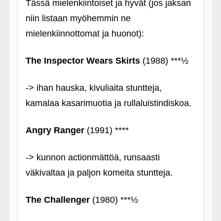
Tässä mielenkiintoiset ja hyvät (jos jaksan
niin listaan myöhemmin ne
mielenkiinnottomat ja huonot):
The Inspector Wears Skirts
(1988) ***½
-> ihan hauska, kivuliaita stuntteja,
kamalaa kasarimuotia ja rullaluistindiskoa.
Angry Ranger
(1991) ****
-> kunnon actionmättöä, runsaasti
väkivaltaa ja paljon komeita stuntteja.
The Challenger
(1980) ***½