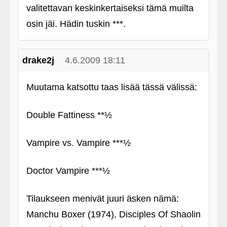
valitettavan keskinkertaiseksi tämä muilta
osin jäi. Hädin tuskin ***.
drake2j
4.6.2009 18:11
Muutama katsottu taas lisää tässä välissä:
Double Fattiness **½
Vampire vs. Vampire ***½
Doctor Vampire ***½
Tilaukseen menivät juuri äsken nämä:
Manchu Boxer (1974), Disciples Of Shaolin