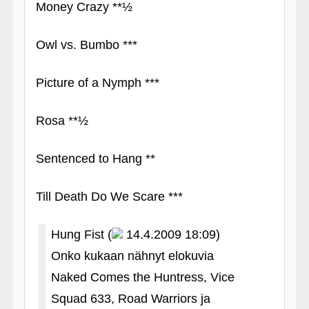
Money Crazy **½
Owl vs. Bumbo ***
Picture of a Nymph ***
Rosa **½
Sentenced to Hang **
Till Death Do We Scare ***
Hung Fist (
14.4.2009 18:09)
Onko kukaan nähnyt elokuvia
Naked Comes the Huntress, Vice
Squad 633, Road Warriors ja