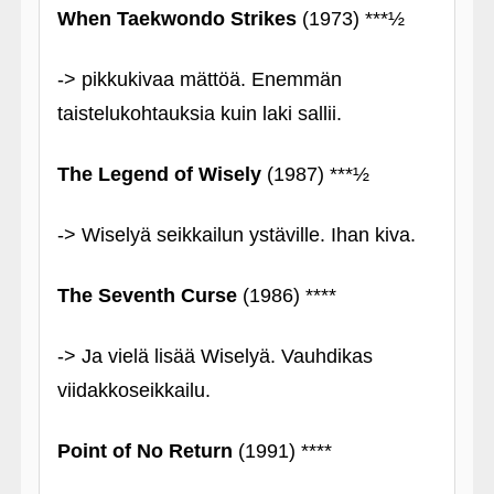
When Taekwondo Strikes
(1973) ***½
-> pikkukivaa mättöä. Enemmän
taistelukohtauksia kuin laki sallii.
The Legend of Wisely
(1987) ***½
-> Wiselyä seikkailun ystäville. Ihan kiva.
The Seventh Curse
(1986) ****
-> Ja vielä lisää Wiselyä. Vauhdikas
viidakkoseikkailu.
Point of No Return
(1991) ****