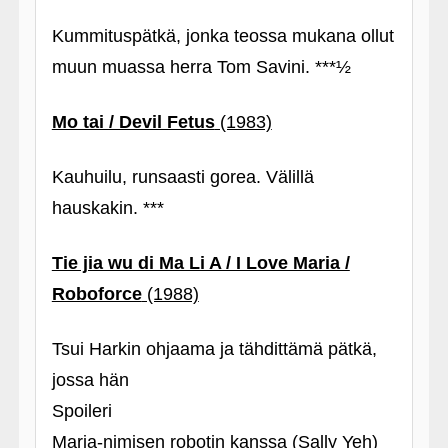
Kummituspätkä, jonka teossa mukana ollut
muun muassa herra Tom Savini. ***½
Mo tai / Devil Fetus
(1983)
Kauhuilu, runsaasti gorea. Välillä
hauskakin. ***
Tie jia wu di Ma Li A / I Love Maria /
Roboforce
(1988)
Tsui Harkin ohjaama ja tähdittämä pätkä,
jossa hän
Spoileri
Maria-nimisen robotin kanssa (Sally Yeh)