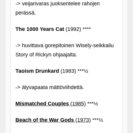
-> veijarivaras juoksentelee rahojen
perässä.
The 1000 Years Cat
(1992) ****
-> huvittava gorepitoinen Wisely-seikkailu
Story of Rickyn ohjaajalta.
Taoism Drunkard
(1983) ***½
-> älyvapaata mättöviihdettä.
Mismatched Couples
(1985)
***½
Beach of the War Gods
(1973)
***½