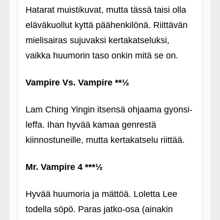
Hatarat muistikuvat, mutta tässä taisi olla
eläväkuollut kyttä päähenkilönä. Riittävän
mielisairas sujuvaksi kertakatseluksi,
vaikka huumorin taso onkin mitä se on.
Vampire Vs. Vampire **½
Lam Ching Yingin itsensä ohjaama gyonsi-
leffa. Ihan hyvää kamaa genrestä
kiinnostuneille, mutta kertakatselu riittää.
Mr. Vampire 4 ***½
Hyvää huumoria ja mättöä. Loletta Lee
todella söpö. Paras jatko-osa (ainakin