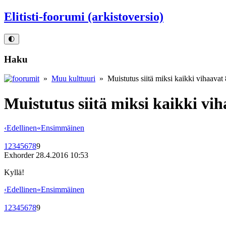
Elitisti-foorumi (arkistoversio)
🌓
Haku
»
Muu kulttuuri
» Muistutus siitä miksi kaikki vihaavat
Muistutus siitä miksi kaikki vi
‹
Edellinen
«
Ensimmäinen
1
2
3
4
5
6
7
8
9
Exhorder
28.4.2016 10:53
Kyllä!
‹
Edellinen
«
Ensimmäinen
1
2
3
4
5
6
7
8
9