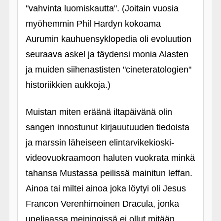
"vahvinta luomiskautta". (Joitain vuosia
myöhemmin Phil Hardyn kokoama
Aurumin kauhuensyklopedia oli evoluution
seuraava askel ja täydensi monia Alasten
ja muiden siihenastisten "cineteratologien"
historiikkien aukkoja.)
Muistan miten eräänä iltapäivänä olin
sangen innostunut kirjauutuuden tiedoista
ja marssin läheiseen elintarvikekioski-
videovuokraamoon haluten vuokrata minkä
tahansa Mustassa peilissä mainitun leffan.
Ainoa tai miltei ainoa joka löytyi oli Jesus
Francon Verenhimoinen Dracula, jonka
uneliaassa meiningissä ei ollut mitään