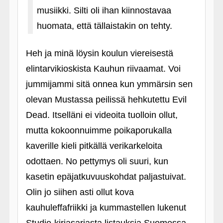
musiikki. Silti oli ihan kiinnostavaa
huomata, että tällaistakin on tehty.
Heh ja minä löysin koulun viereisestä
elintarvikioskista Kauhun riivaamat. Voi
jummijammi sitä onnea kun ymmärsin sen
olevan Mustassa peilissä hehkutettu Evil
Dead. Itselläni ei videoita tuolloin ollut,
mutta kokoonnuimme poikaporukalla
kaverille kieli pitkällä verikarkeloita
odottaen. No pettymys oli suuri, kun
kasetin epäjatkuvuuskohdat paljastuivat.
Olin jo siihen asti ollut kova
kauhuleffafriikki ja kummastellen lukenut