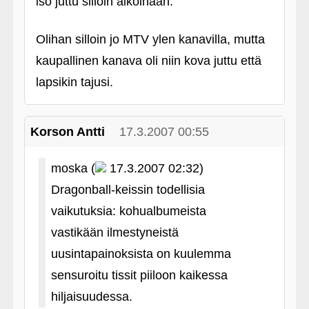
iso juttu silloin aikoinaan.
Olihan silloin jo MTV ylen kanavilla, mutta
kaupallinen kanava oli niin kova juttu että
lapsikin tajusi.
Korson Antti
17.3.2007 00:55
moska (
17.3.2007 02:32)
Dragonball-keissin todellisia
vaikutuksia: kohualbumeista
vastikään ilmestyneistä
uusintapainoksista on kuulemma
sensuroitu tissit piiloon kaikessa
hiljaisuudessa.