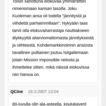
Toisin sanottuna elokuvaa ymmärrettiin
nimenomaan kansan tasolla. Joku
Kuoleman ansa oli todella "jännitystä ja
viihdettä parhaimmillaan". Nykyään taas
tarvii olla elokuva
harrastaja
nauttiakseen
älykkyyttä aliarviomattomasta jännityksestä
ja viihteestä. Kohdemarkkinoinnin ansiosta
tavallinen pulliainen joutuu tsiigailemaan
jotain Mission Impossible nelosta ja
ihmettelee sitten, mikä näissä elokuvissa
niin hienoa on.
QCine
18.3.2007 13:04
80-luvulla olin ala-asteella, koulukaverit