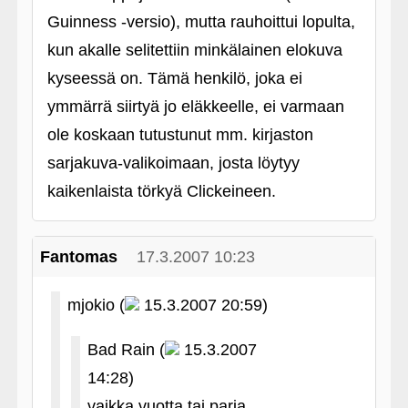
Guinness ‑versio), mutta rauhoittui lopulta,
kun akalle selitettiin minkälainen elokuva
kyseessä on. Tämä henkilö, joka ei
ymmärrä siirtyä jo eläkkeelle, ei varmaan
ole koskaan tutustunut mm. kirjaston
sarjakuva-valikoimaan, josta löytyy
kaikenlaista törkyä Clickeineen.
Fantomas
17.3.2007 10:23
mjokio (
15.3.2007 20:59)
Bad Rain (
15.3.2007
14:28)
vaikka vuotta tai paria