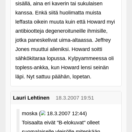
sisällä, aina eri kaverin tai sukulaisen
kanssa. Enkä siitä huolimatta muista
leffasta oikein muuta kuin että Howard myi
antibiootteja degeneroituneille ihmisille,
jotka paneskelivat uima-altaassa. Jeffrey
Jones muuttui alieniksi. Howard soitti
sähkökitaraa lopussa. Kylpyammeessa oli
topless-ankka, kun Howard lensi seinän
läpi. Nyt sattuu päähän, lopetan.
Lauri Lehtinen
18.3.2007 19:51
moska (
18.3.2007 12:44)
Toisaalta eivät "B-elokuvat" olleet
suomalaiselle yleisölle mitenkään