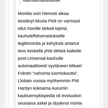
kauhuleffasuosiolle.
Monilta osin hienosti aikaa
kestänyt Musta Peili on varmasti
ollut monille tärkeä kipinä,
kauhuleffaharrastukselle
legitimointia ja kehyksiä antanut
teos keskellä yhtä tähteä kaikelle
post-Universal-kauhulle
automaattisesti syytäneen Mikael
Fräntin "vahvinta luomiskautta".
(Joitain vuosia myöhemmin Phil
Hardyn kokoama Aurumin
kauhuensyklopedia oli evoluution
seuraava askel ja täydensi monia