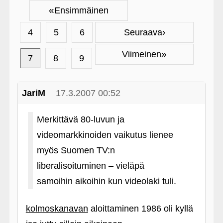
«
Ensimmäinen
›
4
5
6
Seuraava
»
Viimeinen
7
8
9
JariM
17.3.2007 00:52
Merkittävä 80-luvun ja
videomarkkinoiden vaikutus lienee
myös Suomen TV:n
liberalisoituminen – vieläpä
samoihin aikoihin kun videolaki tuli.
kolmoskanavan
aloittaminen 1986 oli kyllä