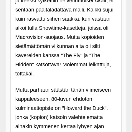
jatkeeksi kytkettiin helvetinmoiset Akait, ei
sentään päältäladattava malli. Kaikki sujui
kuin rasvattu siihen saakka, kun vastaan
alkoi tulla Showtime-kasetteja, joissa oli
Macrovision-suojaus. Mutta kopioiden
sietämättömän vilkunnan alta oli silti
kavereiden kanssa "The Fly" ja "The
Hidden" katsottava! Molemmat leikattuja,
tottakai.
Mutta parhaan säästän tähän viimeiseen
kappaleeseen. 80-luvun ehdoton
kulminaatiopiste on "Howard the Duck",
jonka (kopion) katsoin valehtelematta
ainakin kymmenen kertaa lyhyen ajan