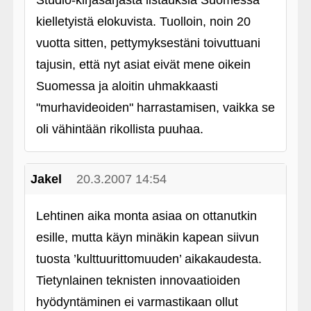
Studio-kirjasarjasta listauksia Suomessa
kielletyistä elokuvista. Tuolloin, noin 20
vuotta sitten, pettymyksestäni toivuttuani
tajusin, että nyt asiat eivät mene oikein
Suomessa ja aloitin uhmakkaasti
"murhavideoiden" harrastamisen, vaikka se
oli vähintään rikollista puuhaa.
Jakel
20.3.2007 14:54
Lehtinen aika monta asiaa on ottanutkin
esille, mutta käyn minäkin kapean siivun
tuosta ’kulttuurittomuuden’ aikakaudesta.
Tietynlainen teknisten innovaatioiden
hyödyntäminen ei varmastikaan ollut