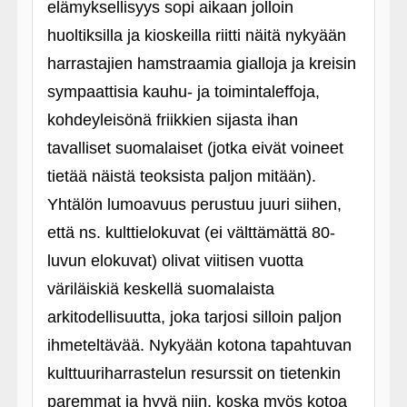
elämyksellisyys sopi aikaan jolloin
huoltiksilla ja kioskeilla riitti näitä nykyään
harrastajien hamstraamia gialloja ja kreisin
sympaattisia kauhu- ja toimintaleffoja,
kohdeyleisönä friikkien sijasta ihan
tavalliset suomalaiset (jotka eivät voineet
tietää näistä teoksista paljon mitään).
Yhtälön lumoavuus perustuu juuri siihen,
että ns. kulttielokuvat (ei välttämättä 80-
luvun elokuvat) olivat viitisen vuotta
väriläiskiä keskellä suomalaista
arkitodellisuutta, joka tarjosi silloin paljon
ihmeteltävää. Nykyään kotona tapahtuvan
kulttuuriharrastelun resurssit on tietenkin
paremmat ja hyvä niin, koska myös kotoa