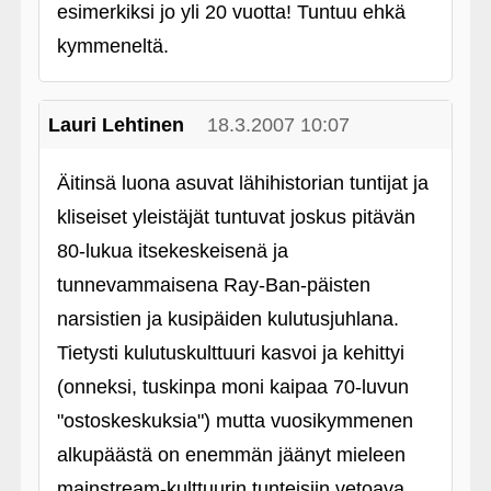
esimerkiksi jo yli 20 vuotta! Tuntuu ehkä
kymmeneltä.
Lauri Lehtinen
18.3.2007 10:07
Äitinsä luona asuvat lähihistorian tuntijat ja
kliseiset yleistäjät tuntuvat joskus pitävän
80-lukua itsekeskeisenä ja
tunnevammaisena Ray-Ban-päisten
narsistien ja kusipäiden kulutusjuhlana.
Tietysti kulutuskulttuuri kasvoi ja kehittyi
(onneksi, tuskinpa moni kaipaa 70-luvun
"ostoskeskuksia") mutta vuosikymmenen
alkupäästä on enemmän jäänyt mieleen
mainstream-kulttuurin tunteisiin vetoava