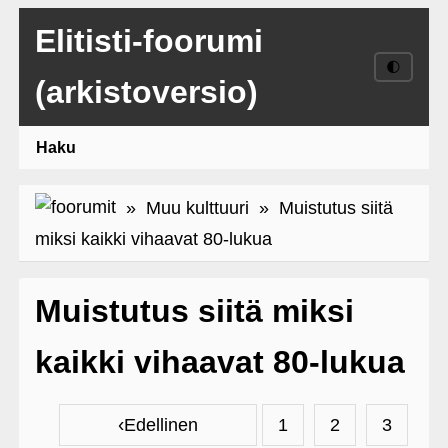
Elitisti-foorumi
🌓
(arkistoversio)
Haku
»
Muu kulttuuri
» Muistutus siitä
miksi kaikki vihaavat 80-lukua
Muistutus siitä miksi
kaikki vihaavat 80-lukua
‹
Edellinen
1
2
3