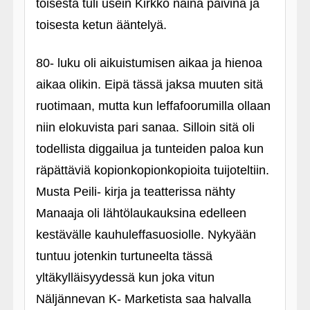
toisesta tuli usein Kirkko näinä päivinä ja
toisesta ketun ääntelyä.
80- luku oli aikuistumisen aikaa ja hienoa
aikaa olikin. Eipä tässä jaksa muuten sitä
ruotimaan, mutta kun leffafoorumilla ollaan
niin elokuvista pari sanaa. Silloin sitä oli
todellista diggailua ja tunteiden paloa kun
räpättäviä kopionkopionkopioita tuijoteltiin.
Musta Peili- kirja ja teatterissa nähty
Manaaja oli lähtölaukauksina edelleen
kestävälle kauhuleffasuosiolle. Nykyään
tuntuu jotenkin turtuneelta tässä
yltäkylläisyydessä kun joka vitun
Näljännevan K- Marketista saa halvalla