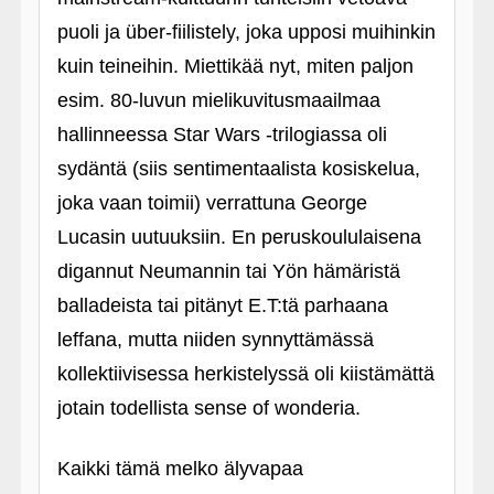
puoli ja über-fiilistely, joka upposi muihinkin
kuin teineihin. Miettikää nyt, miten paljon
esim. 80-luvun mielikuvitusmaailmaa
hallinneessa Star Wars ‑trilogiassa oli
sydäntä (siis sentimentaalista kosiskelua,
joka vaan toimii) verrattuna George
Lucasin uutuuksiin. En peruskoululaisena
digannut Neumannin tai Yön hämäristä
balladeista tai pitänyt E.T:tä parhaana
leffana, mutta niiden synnyttämässä
kollektiivisessa herkistelyssä oli kiistämättä
jotain todellista sense of wonderia.
Kaikki tämä melko älyvapaa