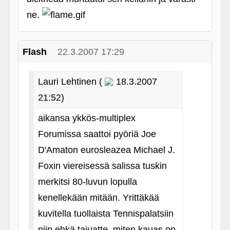
ne.
Flash
22.3.2007 17:29
Lauri Lehtinen (
18.3.2007
21:52)
aikansa ykkös-multiplex
Forumissa saattoi pyöriä Joe
D'Amaton eurosleazea Michael J.
Foxin viereisessä salissa tuskin
merkitsi 80-luvun lopulla
kenellekään mitään. Yrittäkää
kuvitella tuollaista Tennispalatsiin
niin ehkä tajuatte, miten kauas on