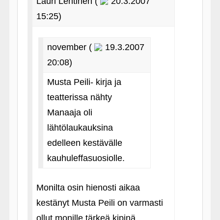
Lauri Lehtinen (
20.3.2007
15:25)
november (
19.3.2007
20:08)
Musta Peili- kirja ja
teatterissa nähty
Manaaja oli
lähtölaukauksina
edelleen kestävälle
kauhuleffasuosiolle.
Monilta osin hienosti aikaa
kestänyt Musta Peili on varmasti
ollut monille tärkeä kipinä,