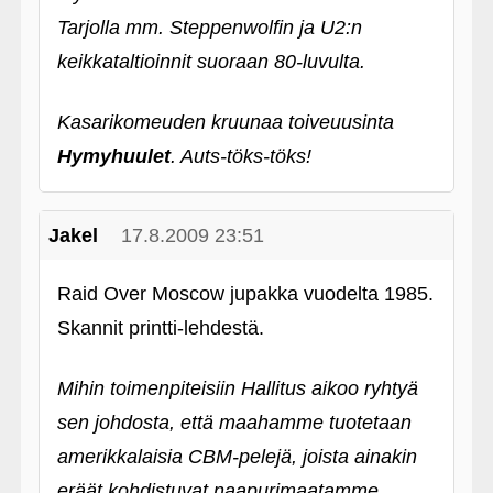
Tarjolla mm. Steppenwolfin ja U2:n
keikkataltioinnit suoraan 80-luvulta.
Kasarikomeuden kruunaa toiveuusinta
Hymyhuulet
. Auts-töks-töks!
Jakel
17.8.2009 23:51
Raid Over Moscow jupakka vuodelta 1985.
Skannit printti-lehdestä.
Mihin toimenpiteisiin Hallitus aikoo ryhtyä
sen johdosta, että maahamme tuotetaan
amerikkalaisia CBM-pelejä, joista ainakin
eräät kohdistuvat naapurimaatamme