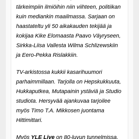
tärkeimpiin ilmiöihin niin viihteen, politiikan
kuin mediankin maailmassa. Sarjaan on
haastateltu yli 50 aikakauden tekijää ja
kokijaa Kike Elomaasta Paavo Väyryseen,
Sirkka-Liisa Vallesta Wilma Schlizewskiin
ja Eero-Pekka Rislakkiin.
TV-arkistossa kukkii kasarihuumori
parhaimmillaan. Tarjolla on Hepskukkuuta,
Hukkaputkea, Mutapainin ystäviä ja Studio
studiota. Hersyvää ajankuvaa tarjoilee
myös Timo T.A. Mikkosen juontama
Hittimittari.
Myös
YLE Live
on 80-luvun tunnelmissa.