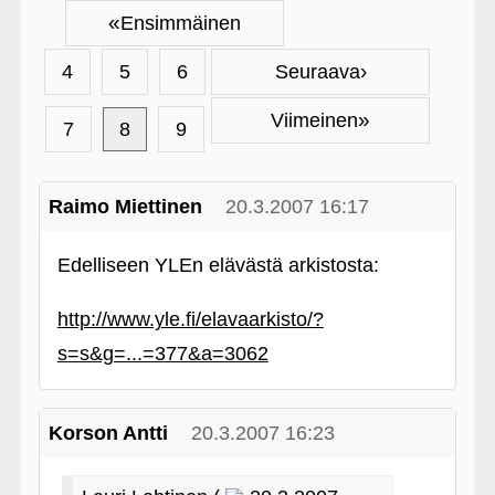
«
Ensimmäinen
›
4
5
6
Seuraava
»
Viimeinen
7
8
9
Raimo Miettinen
20.3.2007 16:17
Edelliseen YLEn elävästä arkistosta:
http://www.yle.fi/elavaarkisto/?
s=s&g=...=377&a=3062
Korson Antti
20.3.2007 16:23