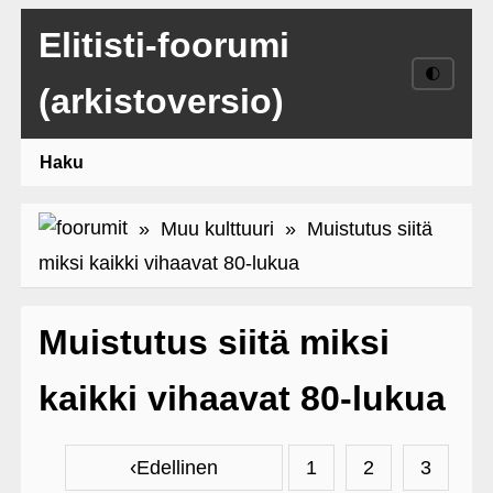
Elitisti-foorumi
🌓
(arkistoversio)
Haku
»
Muu kulttuuri
» Muistutus siitä
miksi kaikki vihaavat 80-lukua
Muistutus siitä miksi
kaikki vihaavat 80-lukua
‹
Edellinen
1
2
3