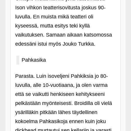
Ison vihkon teatterisovitusta joskus 90-
luvulla. En muista mikä teatteri oli
kyseessä, mutta esitys teki kyllä
vaikutuksen. Samaan aikaan katsomossa
edessäni istui myös Jouko Turkka.
Pahkasika
Parasta. Luin isoveljeni Pahkiksia jo 80-
luvulla, alle 10-vuotiaana, ja olen varma
että se vaikutti henkiseen kehitykseeni
pelkästään myönteisesti. Broidilla oli vielä
ysärilläkin pitkään lähes täydellinen
kokoelma Pahkasikoja ennen kuin joku
dickhead murtautui sen kellariin ja varasti