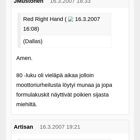
JMustonen
16.3.2007 18:33
Red Right Hand (
16.3.2007
16:08)
(Dallas)
Amen.
80 ‑luku oli vieläpä aikaa jolloin
moottoriurheilusta löytyi munaa ja jopa
formulakuskit näyttivät poikien sijasta
miehiltä.
Artisan
16.3.2007 19:21