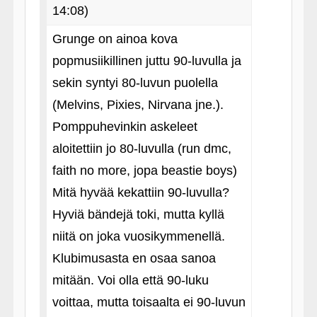
14:08)
Grunge on ainoa kova
popmusiikillinen juttu 90-luvulla ja
sekin syntyi 80-luvun puolella
(Melvins, Pixies, Nirvana jne.).
Pomppuhevinkin askeleet
aloitettiin jo 80-luvulla (run dmc,
faith no more, jopa beastie boys)
Mitä hyvää kekattiin 90-luvulla?
Hyviä bändejä toki, mutta kyllä
niitä on joka vuosikymmenellä.
Klubimusasta en osaa sanoa
mitään. Voi olla että 90-luku
voittaa, mutta toisaalta ei 90-luvun