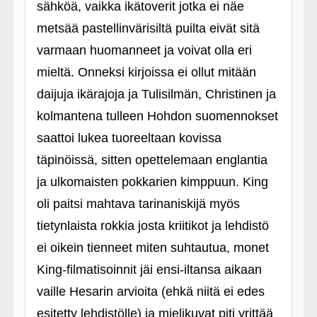
sähköä, vaikka ikätoverit jotka ei näe
metsää pastellinvärisiltä puilta eivät sitä
varmaan huomanneet ja voivat olla eri
mieltä. Onneksi kirjoissa ei ollut mitään
daijuja ikärajoja ja Tulisilmän, Christinen ja
kolmantena tulleen Hohdon suomennokset
saattoi lukea tuoreeltaan kovissa
täpinöissä, sitten opettelemaan englantia
ja ulkomaisten pokkarien kimppuun. King
oli paitsi mahtava tarinaniskijä myös
tietynlaista rokkia josta kriitikot ja lehdistö
ei oikein tienneet miten suhtautua, monet
King-filmatisoinnit jäi ensi-iltansa aikaan
vaille Hesarin arvioita (ehkä niitä ei edes
esitetty lehdistölle) ja mielikuvat piti yrittää