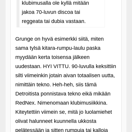
klubimusalla ole kyllä mitään
jakoa 70-luvun discoa tai
reggeata tai dubia vastaan.
Grunge on hyvä esimerkki siitä, miten
sama tylsä kitara-rumpu-laulu paska
myydään kerta toisensa jälkeen
uudestaan. HYI VITTU. 90-luvulla keksittiin
silti viimeinkin jotain aivan totaalisen uutta,
nimittäin tekno. Heh-heh, siis tämä
Detroitista ponnistava tekno eikä mikään
RedNex. Nimenomaan klubimusiikkina.
Kiteytettiin viimein se, mitä jo luolamiehet
olivat halunneet kuunnella ukkosta
pelätessään ja sitten rumpuja tai kalloja