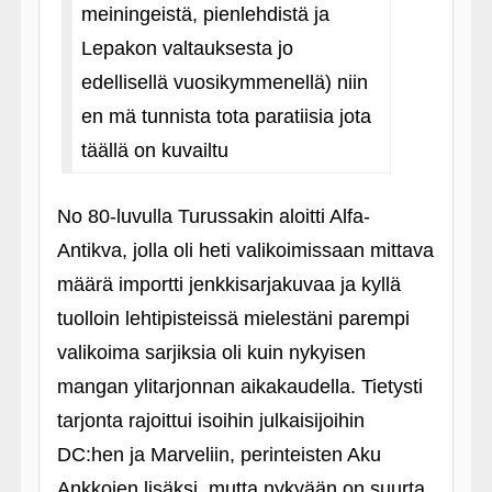
meiningeistä, pienlehdistä ja
Lepakon valtauksesta jo
edellisellä vuosikymmenellä) niin
en mä tunnista tota paratiisia jota
täällä on kuvailtu
No 80-luvulla Turussakin aloitti Alfa-
Antikva, jolla oli heti valikoimissaan mittava
määrä importti jenkkisarjakuvaa ja kyllä
tuolloin lehtipisteissä mielestäni parempi
valikoima sarjiksia oli kuin nykyisen
mangan ylitarjonnan aikakaudella. Tietysti
tarjonta rajoittui isoihin julkaisijoihin
DC:hen ja Marveliin, perinteisten Aku
Ankkojen lisäksi, mutta nykyään on suurta