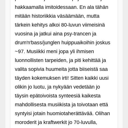
hakkaamalla imitoidessaan. En ala tähän
mitään historiikkia väsäämään, mutta
tärkein kehitys alkoi 80-luvun viimeisinä
vuosina ja jatkui aina psy-trancen ja
drum'n'bass/junglen huippuaikoihin joskus
~97. Musiikki meni jopa yli ihmisen
luonnollisten tarpeiden, ja piti kehittää ja
valita sopivia huumeita jotta biiseistä saa
täyden kokemuksen irti! Sitten kaikki uusi
olikin jo luotu, ja nykyään vedetään jo
täysin epätoivoista synteesiä kaikesta
mahdollisesta musiikista ja toivotaan että
syntyisi jotain huomiotaherättävää. Olihan
moroderit ja kraftwerkit jo 70-luvulla,