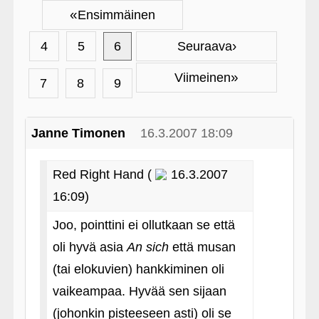
«
Ensimmäinen
›
4
5
6
Seuraava
»
Viimeinen
7
8
9
Janne Timonen
16.3.2007 18:09
Red Right Hand (
16.3.2007
16:09)
Joo, pointtini ei ollutkaan se että
oli hyvä asia
An sich
että musan
(tai elokuvien) hankkiminen oli
vaikeampaa. Hyvää sen sijaan
(johonkin pisteeseen asti) oli se