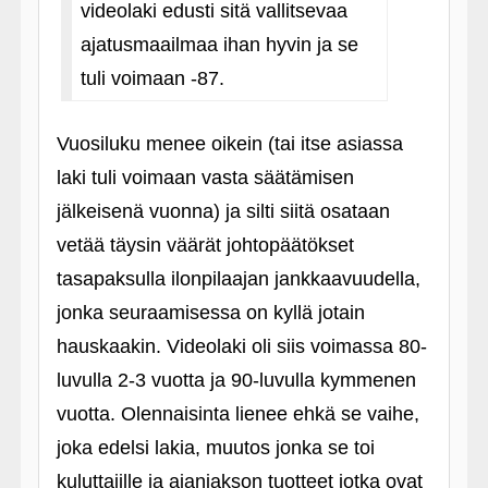
videolaki edusti sitä vallitsevaa
ajatusmaailmaa ihan hyvin ja se
tuli voimaan ‑87.
Vuosiluku menee oikein (tai itse asiassa
laki tuli voimaan vasta säätämisen
jälkeisenä vuonna) ja silti siitä osataan
vetää täysin väärät johtopäätökset
tasapaksulla ilonpilaajan jankkaavuudella,
jonka seuraamisessa on kyllä jotain
hauskaakin. Videolaki oli siis voimassa 80-
luvulla 2-3 vuotta ja 90-luvulla kymmenen
vuotta. Olennaisinta lienee ehkä se vaihe,
joka edelsi lakia, muutos jonka se toi
kuluttajille ja ajanjakson tuotteet jotka ovat