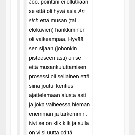
Joo, pointtini ei ollutkaan
se että oli hyvä asia
An
sich
että musan (tai
elokuvien) hankkiminen
oli vaikeampaa. Hyvää
sen sijaan (johonkin
pisteeseen asti) oli se
että musankuluttamisen
prosessi oli sellainen että
siinä joutui kenties
ajattelemaan alusta asti
ja joka vaiheessa hieman
enemmän ja tarkemmin.
Nyt se on klik klik ja sulla
on viisi uutta cd:tä