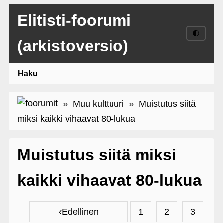
Elitisti-foorumi
🌓
(arkistoversio)
Haku
»
Muu kulttuuri
» Muistutus siitä
miksi kaikki vihaavat 80-lukua
Muistutus siitä miksi
kaikki vihaavat 80-lukua
‹
Edellinen
1
2
3