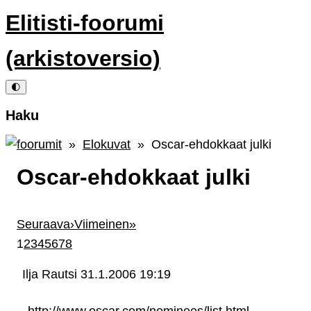
Elitisti-foorumi
(arkistoversio)
🌓
Haku
»
Elokuvat
» Oscar-ehdokkaat julki
Oscar-ehdokkaat julki
Seuraava
›
Viimeinen
»
1
2
3
4
5
6
7
8
Ilja Rautsi
31.1.2006 19:19