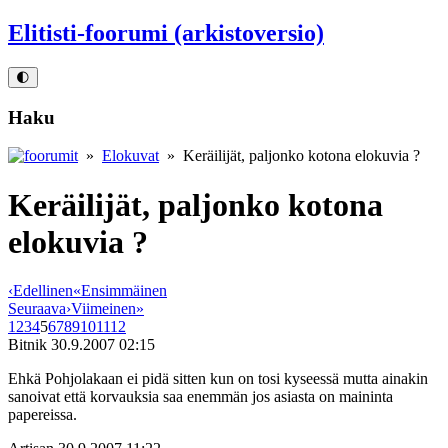
Elitisti-foorumi (arkistoversio)
🌓
Haku
»
Elokuvat
» Keräilijät, paljonko kotona elokuvia ?
Keräilijät, paljonko kotona
elokuvia ?
‹
Edellinen
«
Ensimmäinen
Seuraava
›
Viimeinen
»
1
2
3
4
5
6
7
8
9
10
11
12
Bitnik
30.9.2007 02:15
Ehkä Pohjolakaan ei pidä sitten kun on tosi kyseessä mutta ainakin
sanoivat että korvauksia saa enemmän jos asiasta on maininta
papereissa.